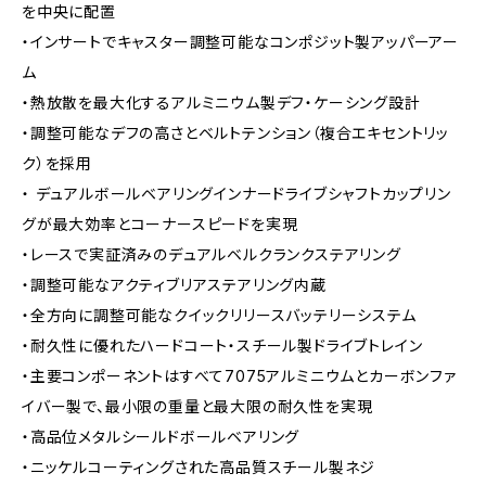
を中央に配置
・インサートでキャスター調整可能なコンポジット製アッパーアー
ム
・熱放散を最大化するアルミニウム製デフ・ケーシング設計
・調整可能なデフの高さとベルトテンション（複合エキセントリッ
ク）を採用
・ デュアルボールベアリングインナードライブシャフトカップリン
グが最大効率とコーナースピードを実現
・レースで実証済みのデュアルベルクランクステアリング
・調整可能なアクティブリアステアリング内蔵
・全方向に調整可能なクイックリリースバッテリーシステム
・耐久性に優れたハードコート・スチール製ドライブトレイン
・主要コンポーネントはすべて7075アルミニウムとカーボンファ
イバー製で、最小限の重量と最大限の耐久性を実現
・高品位メタルシールドボールベアリング
・ニッケルコーティングされた高品質スチール製ネジ