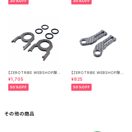
30%OFF
30%OFF
【ZEROTRIBE WEBSHOP限
【ZEROTRIBE WEBSHOP限
定価格】RCM-BD11-TSE カ
定価格】RCM-HRP-ZX-BD10
¥1,705
¥825
ーボンツィーク スティックエンド
LCE Horizontalリアポストボ
プレートセット YOKOMO BD11
ディマウンティングエクステンシ
50%OFF
50%OFF
用
ョンプレート Yokomo BD10L
C/BD11用）
その他の商品