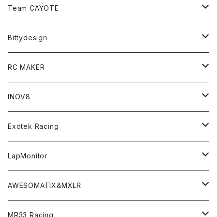
Zetricks（Spare & Optional）
Team CAYOTE
T4 MID Conversion Kit
Batteries
Bittydesign
T4 FWD Conversion Kit
Merchandise
On-Road Clear Body＜オンロード用ボディ＞
RC MAKER
GT8 （1/8 W/B325mm,W/B360mm）
BD9 MID Conversion Kit
Accessories
Liquid Mask＜リキッドマスク＞
SP2＜組立キット／スペアー＆オプションパーツ＞
INOV8
LMH （1/10 190mm）
Option Parts For TRF420,420X
CREST ESC
Accessories＜バッグ/その他製品＞
SP1＜組立キット／スペアー＆オプションパーツ＞
Bodyshell Accessories
Exotek Racing
GT10（1/10 190mm）
CREST X EVO
Option Parts For TA08/TA08R
CREST Stocki Motor
Stencils＜エアブラシ用ステンシル＞
SP1-F＜組立キット／スペアー＆オプションパーツ＞
Setup Tools
Bodies
LapMonitor
TOURING（1/10 190mm）
CRESR RS120
TA08
Option Parts For XRAY T4
CREST Modi Motor
Awesomatix
Pit Accessories
F1ULTRA
Decoder
AWESOMATIX&MXLR
FWD（1/10 190mm）
CREST RS80＆60
TA08R
A800MMX
Option Parts For YOKOMO BD9
Special Set（ZEROTRIBEオリジナル）
XRAY
Radio Accessories
RUBBER TIRES＆WHEEL
Transponder
A800R（KIT＆Spare & Optional）
MR33 Racing