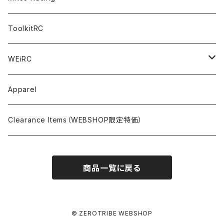
NITORO（1/10 200mm）
A800R
X4
Option Parts For YOKOMO BD8
Accessories
Option Parts
Accessories
A12（KIT＆Spare & Optional）
Chemicals＜ケミカル＞
ToolkitRC
M-Chassis（1/10 W/B210-225mm）
X4F
Shock Oil＜ショックオイル＞
Accessories
YOKOMO
Electronics
Tires＜タイヤ関連＞
WEiRC
F1（1/10）
T4
Diff Oil＜デフオイル＞
BD12
Additive＜グリップ剤＞
Discontinued Products
MUGEN
Tire Cleaner/Additive
OptionParts＜オプションパーツ＞
Spring Steel Chassis
Apparel
GT12（1/12 GT）
X4 ’24
Grease＜グリス＞
BD11
Glue＜瞬間接着剤＞
MTC2
AWESOMATIX A800R＜A800R用オプション＞
Option Parts For A800R
SANWA
Accessories＜アクセサリー＞
DLC Black Spring Steel Chassis
Clearance Items（WEBSHOP限定特価）
1/12 Racing（Pan-Car）
Glue＜瞬間接着剤＞
BD10
Touring Car＜ツーリングカータイヤ用＞
MTC2R
Schumache Mi9＜Mi9用オプション＞
Pit＜ピット用品＞
Repair Parts For LapMonitor
IRIS ONE
Tools＜ツール/バッグ＞
RALLY(1/10)
商品一覧に戻る
Ball Bearing Oil＜ボールベアリングオイル＞
1/12 Racing＜1/12レーシングタイヤ用＞
Pinions/Spur Gears＜ピニオン/スパーギア＞
Tools＜ドライバー他＞
Bodies
Schumacher
Batteries＜バッテリー（バッグ,コネクター類含）＞
Decals＜ステッカー・デカール＞
Setup Tools＜セットアップツール＞
Mi9
Safety Bags＜セーフティバッグ＞
Pit Accessories
Electronics＜電子系部品＞
© ZEROTRIBE WEBSHOP