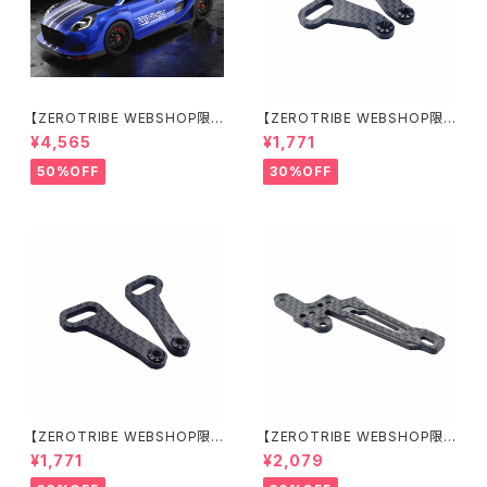
【ZEROTRIBE WEBSHOP限
【ZEROTRIBE WEBSHOP限
定価格】BDRX-190P10R P1
定価格】RCM-X4-CSAR カ
¥4,565
¥1,771
0R クリアーボディ 1/10 ラリー
ーボンリアステアリングアームセ
190mm ライトウェイト
ット XRAY X4用
50%OFF
30%OFF
【ZEROTRIBE WEBSHOP限
【ZEROTRIBE WEBSHOP限
定価格】RCM-X4-CSAF カ
定価格】RCM-X4-FSM-F G
¥1,771
¥2,079
ーボンフロントステアリングアー
eoCarbon フローティングフロ
ムセット XRAY X4用
ントサーボマウント XRAY X4用