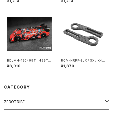
¥1,210
¥1,210
ス(オプション)
BDLMH-190499T 499T
RCM-HRPP-【LX / SX / X4X
クリアハイパーカーボディ 1/10
/ BD11X / Mi8X】 Horizonta
¥8,910
¥1,870
190mm タミヤ TT-02用 ライ
l リアポストボディマウント Pro
トウェイト
エクステンション （適応ボデ
ィ：Xtreme製ボディ※Mach1
除く）
CATEGORY
ZEROTRIBE