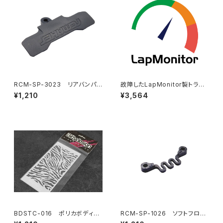
RCM-SP-3023 リアバンパ
故障したLapMonitor製トラン
ー
スポンダー（税別定価5,400円
¥1,210
¥3,564
のもの）割引にて新品交換
BDSTC-016 ポリカボディ塗
RCM-SP-1026 ソフトフロン
装用ステンシル 【Zebra】
トバルクヘッドフレックスブレー