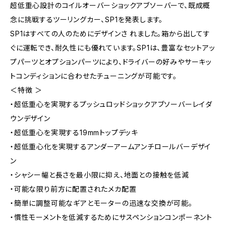
超低重心設計のコイルオーバーショックアブソーバーで、既成概
念に挑戦するツーリングカー、SP1を発表します。
SP1はすべての人のためにデザインさ れました。箱から出してす
ぐに運転でき、耐久性にも優れています。SP1は、豊富なセットアッ
プパーツとオプションパーツにより、ドライバーの好みやサーキッ
トコンディションに合わせたチューニングが可能です。
＜特徴 ＞
・超低重心を実現するプッシュロッドショックアブソーバーレイダ
ウンデザイン
・超低重心を実現する19mmトップデッキ
・超低重心化を実現するアンダーアームアンチロールバーデザイ
ン
・シャシー幅と長さを最小限に抑え、地面との接触を低減
・可能な限り前方に配置されたメカ配置
・簡単に調整可能なギアとモーターの迅速な交換が可能。
・慣性モーメントを低減するためにサスペンションコンポーネント