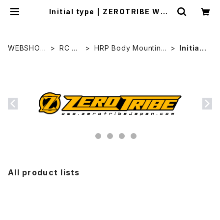
Initial type | ZEROTRIBE WEB
SHOP
WEBSHOP
RC MA
HRP Body Mounting
Initial t
HOME
KER
Set＆Parts
ype
All product lists