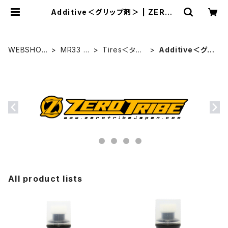
Additive＜グリップ剤＞ | ZEROT
RIBE WEBSHOP
WEBSHOP
MR33 R
Tires＜タイ
Additive＜グリ
HOME
acing
ヤ関連＞
ップ剤＞
All product lists