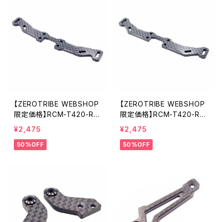
【ZEROTRIBE WEBSHOP
【ZEROTRIBE WEBSHOP
限定価格】RCM-T420-RS
限定価格】RCM-T420-RS
T-HRP GeoCarbon製リ
TL-HRP GeoCarbon製
¥2,475
¥2,475
アアジャスタブルHRPショッ
リアアジャスタブルHRPショ
50%OFF
50%OFF
クタワー(標準車高) XRAY
ックタワー(-3.5mm) XRAY
T4'20/'21用
T4'20/'21用