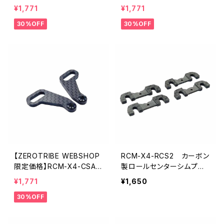
-3.0 真鍮製 ロールセンタ
カーボンフロントステアリ
¥1,771
¥1,771
ーシムプレートセット XRAY
ングアームセット XRAY X4
30%OFF
30%OFF
X4用 3.0mm
用
【ZEROTRIBE WEBSHOP
RCM-X4-RCS2 カーボン
限定価格】RCM-X4-CSAR
製ロールセンターシムプレ
カーボンリアステアリング
ートセット XRAY X4用(2m
¥1,771
¥1,650
アームセット XRAY X4用
m)
30%OFF