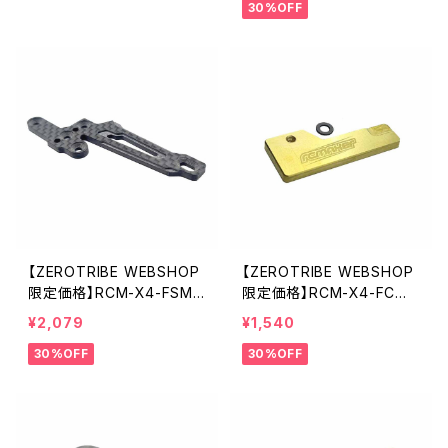
30%OFF
【ZEROTRIBE WEBSHOP
【ZEROTRIBE WEBSHOP
限定価格】RCM-X4-FSM-
限定価格】RCM-X4-FCW
F GeoCarbon フローテ
真鍮製LCGフロントセン
¥2,079
¥1,540
ィングフロントサーボマウン
ターウェイト XRAY X4用(1
30%OFF
30%OFF
ト XRAY X4用
3g)