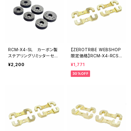
RCM-X4-SL カーボン製
【ZEROTRIBE WEBSHOP
ステアリングリミッターセッ
限定価格】RCM-X4-RCSB
ト(7.5mm～10mm)
-1.5 真鍮製 ロールセンタ
¥2,200
¥1,771
ーシムプレートセット XRAY
30%OFF
X4用 1.5mm