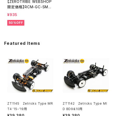
【ZEROTRIBE WEBSHOP
限定価格】RCM-GC-SMP
GeoCarbon サーボマウ
¥935
ントプレート XRAY T4 '17
50%OFF
-'21用
Featured Items
ZT1145 Zetricks Type MR
ZT1142 Zetricks Type MI
T4 '15-'19用
D BD9&10用
¥39,380
¥39,380