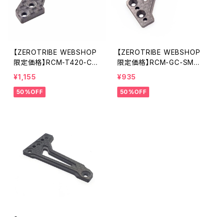
【ZEROTRIBE WEBSHOP
【ZEROTRIBE WEBSHOP
限定価格】RCM-T420-CS
限定価格】RCM-GC-SMPF
AR HDカーボンリアARS
GeoCarbon フォワード
¥1,155
¥935
ステアリングアーム XRAY
サーボマウントプレート XR
50%OFF
50%OFF
T4'20/'21用
AY T4'20/’21用