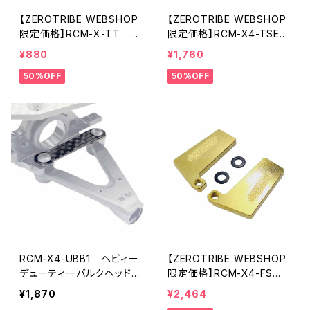
【ZEROTRIBE WEBSHOP
【ZEROTRIBE WEBSHOP
限定価格】RCM-X-TT 3
限定価格】RCM-X4-TSE
D Pro ターンバックルツー
ツィークスティックエンドプ
¥880
¥1,760
ル (XRAY X4, T4, X12, X
レートセット Oリング付き X
50%OFF
50%OFF
B2 & XB4 用)
RAY X4用
RCM-X4-UBB1 ヘビィー
【ZEROTRIBE WEBSHOP
デューティーバルクヘッドブ
限定価格】RCM-X4-FSW
レースセット XRAY X4用(1
真鍮製LCGフロントサイ
¥1,870
¥2,464
mm)
ドウェイトセット（合計14g）