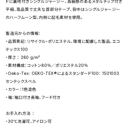
ドに裏地付きシングルジャージー、高級感のあるメタルチップ付き
平紐、高品質で丈夫な首部分テープ、背中はシングルジャージー
のハーフムーン型、内側に起毛素材を使用。
製造元からの情報：
・品質表記：リサイクル・ポリエステル、環境に配慮した製品、エコ
テックス100
・厚さ ： 280 g/m²
・素材構成：コットン80％／ポリエステル20％
・Oeko-Tex: OEKO-TEX®によるスタンダード100： 1501003
センテックスベル
・カラー：1色混色
・袖：袖口付き長袖、フード付き
お手入れ方法 ：
・30℃洗濯可、アイロン可