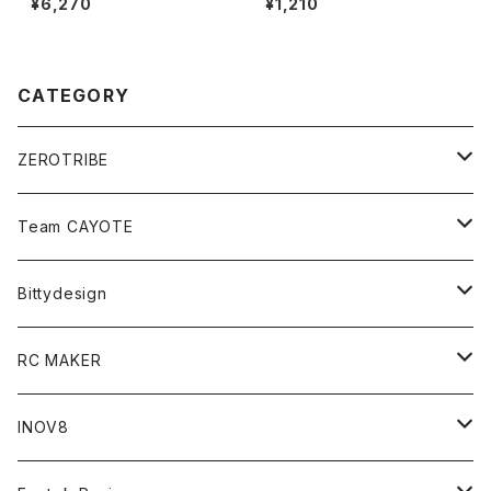
¥6,270
¥1,210
(オプション)
ス(オプション)
CATEGORY
ZEROTRIBE
Zetricks（Spare & Optional）
Team CAYOTE
T4 MID Conversion Kit
Batteries
Bittydesign
T4 FWD Conversion Kit
Merchandise
On-Road Clear Body＜オンロード用ボディ＞
RC MAKER
GT8 （1/8 W/B325mm,W/B360mm）
BD9 MID Conversion Kit
Accessories
Liquid Mask＜リキッドマスク＞
SP2＜組立キット／スペアー＆オプションパーツ＞
INOV8
LMH （1/10 190mm）