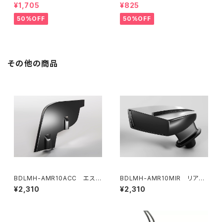
定価格】RCM-BD11-TSE カ
定価格】RCM-HRP-ZX-BD10
¥1,705
¥825
ーボンツィーク スティックエンド
LCE Horizontalリアポストボ
プレートセット YOKOMO BD11
ディマウンティングエクステンシ
50%OFF
50%OFF
用
ョンプレート Yokomo BD10L
C/BD11用）
その他の商品
BDLMH-AMR10ACC エステ
BDLMH-AMR10MIR リアビ
ティックウィングフィン（２個入
ューミラーキット(LR) AMR10 L
¥2,310
¥2,310
り）AMR10 LMHボディ用
MHボディ用