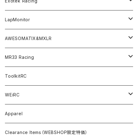
Option Parts For TRF420,420X
CREST ESC
Accessories＜バッグ/その他製品＞
SP1＜組立キット／スペアー＆オプションパーツ＞
Bodyshell Accessories
Exotek Racing
GT10（1/10 190mm）
CREST X EVO
Option Parts For TA08/TA08R
CREST Stocki Motor
Stencils＜エアブラシ用ステンシル＞
SP1-F＜組立キット／スペアー＆オプションパーツ＞
Setup Tools
Bodies
LapMonitor
TOURING（1/10 190mm）
CRESR RS120
TA08
Option Parts For XRAY T4
CREST Modi Motor
Awesomatix
Pit Accessories
F1ULTRA
Decoder
AWESOMATIX&MXLR
FWD（1/10 190mm）
CREST RS80＆60
TA08R
A800MMX
Option Parts For YOKOMO BD9
Special Set（ZEROTRIBEオリジナル）
XRAY
Radio Accessories
RUBBER TIRES＆WHEEL
Transponder
A800R（KIT＆Spare & Optional）
MR33 Racing
NITORO（1/10 200mm）
A800R
X4
Option Parts For YOKOMO BD8
Accessories
Option Parts
Accessories
A12（KIT＆Spare & Optional）
Chemicals＜ケミカル＞
ToolkitRC
M-Chassis（1/10 W/B210-225mm）
X4F
Shock Oil＜ショックオイル＞
Accessories
YOKOMO
Electronics
Tires＜タイヤ関連＞
WEiRC
F1（1/10）
T4
Diff Oil＜デフオイル＞
BD12
Additive＜グリップ剤＞
Discontinued Products
MUGEN
Tire Cleaner/Additive
OptionParts＜オプションパーツ＞
Spring Steel Chassis
Apparel
GT12（1/12 GT）
X4 ’24
Grease＜グリス＞
BD11
Glue＜瞬間接着剤＞
MTC2
AWESOMATIX A800R＜A800R用オプション＞
Option Parts For A800R
SANWA
Accessories＜アクセサリー＞
DLC Black Spring Steel Chassis
Clearance Items（WEBSHOP限定特価）