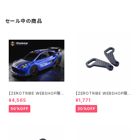
セール中の商品
【ZEROTRIBE WEBSHOP限
【ZEROTRIBE WEBSHOP限
定価格】BDRX-190P10R P1
定価格】RCM-X4-CSAR カ
¥4,565
¥1,771
0R クリアーボディ 1/10 ラリー
ーボンリアステアリングアームセ
190mm ライトウェイト
ット XRAY X4用
50%OFF
30%OFF