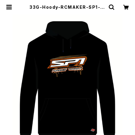
33G-Hoody-RCMAKER-SP1-Bl
ack-XL RC MAKER SP1 チーム
パーカー ブラック XL | ZEROTRIB
E WEBSHOP