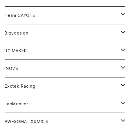
Zetricks（Spare & Optional）
Team CAYOTE
T4 MID Conversion Kit
Batteries
Bittydesign
T4 FWD Conversion Kit
Merchandise
On-Road Clear Body＜オンロード用ボディ＞
RC MAKER
GT8 （1/8 W/B325mm,W/B360mm）
BD9 MID Conversion Kit
Accessories
Liquid Mask＜リキッドマスク＞
SP2＜組立キット／スペアー＆オプションパーツ＞
INOV8
LMH （1/10 190mm）
Option Parts For TRF420,420X
CREST ESC
Accessories＜バッグ/その他製品＞
SP1＜組立キット／スペアー＆オプションパーツ＞
Bodyshell Accessories
Exotek Racing
GT10（1/10 190mm）
CREST X EVO
Option Parts For TA08/TA08R
CREST Stocki Motor
Stencils＜エアブラシ用ステンシル＞
SP1-F＜組立キット／スペアー＆オプションパーツ＞
Setup Tools
Bodies
LapMonitor
TOURING（1/10 190mm）
CRESR RS120
TA08
Option Parts For XRAY T4
CREST Modi Motor
Awesomatix
Pit Accessories
F1ULTRA
Decoder
AWESOMATIX&MXLR