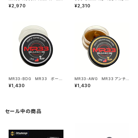
33 カーボン ロアアーム ライト
r 充電器用 MR33 ステッカー b
¥2,970
¥2,310
Awesomatix A800R用
y 33Graphix
MR33-BDG MR33 ボール
MR33-AWG MR33 アンチウ
デフグリス 3ｇ "ホワイト"
ェアグリス ３g"ゴールド"
¥1,430
¥1,430
セール中の商品