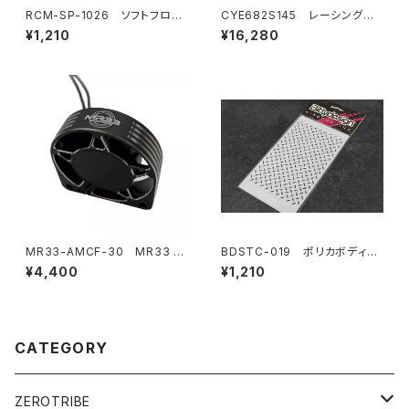
RCM-SP-1026 ソフトフロン
CYE682S145 レーシングリ
トバルクヘッドフレックスブレー
ポバッテリー 6800mAh ,145C
¥1,210
¥16,280
ス(オプション)
,2S1P ,7.6V ,51.68Wh
MR33-AMCF-30 MR33 ア
BDSTC-019 ポリカボディ塗
ルミ ムーンスタイル ハイスピー
装用ステンシル 【Diamond P
¥4,400
¥1,210
ドクーリングファン 30mm
late】
CATEGORY
ZEROTRIBE