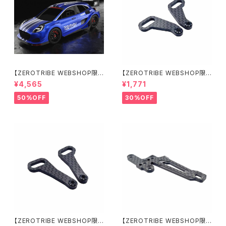
【ZEROTRIBE WEBSHOP限
【ZEROTRIBE WEBSHOP限
定価格】BDRX-190P10R P1
定価格】RCM-X4-CSAR カ
¥4,565
¥1,771
0R クリアーボディ 1/10 ラリー
ーボンリアステアリングアームセ
190mm ライトウェイト
ット XRAY X4用
50%OFF
30%OFF
【ZEROTRIBE WEBSHOP限
【ZEROTRIBE WEBSHOP限