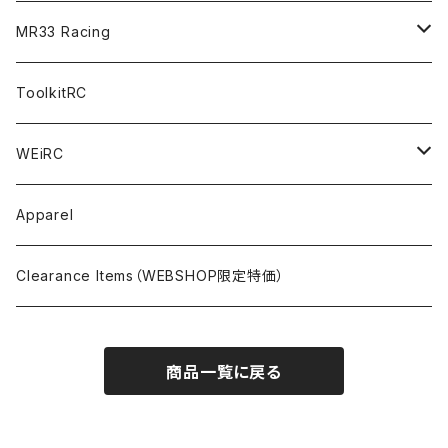
FWD（1/10 190mm）
CREST RS80＆60
TA08R
A800MMX
Option Parts For YOKOMO BD9
Special Set（ZEROTRIBEオリジナル）
XRAY
Radio Accessories
RUBBER TIRES＆WHEEL
Transponder
A800R（KIT＆Spare & Optional）
MR33 Racing
NITORO（1/10 200mm）
A800R
X4
Option Parts For YOKOMO BD8
Accessories
Option Parts
Accessories
A12（KIT＆Spare & Optional）
Chemicals＜ケミカル＞
ToolkitRC
M-Chassis（1/10 W/B210-225mm）
X4F
Shock Oil＜ショックオイル＞
Accessories
YOKOMO
Electronics
Tires＜タイヤ関連＞
WEiRC
F1（1/10）
T4
Diff Oil＜デフオイル＞
BD12
Additive＜グリップ剤＞
Discontinued Products
MUGEN
Tire Cleaner/Additive
OptionParts＜オプションパーツ＞
Spring Steel Chassis
Apparel
GT12（1/12 GT）
X4 ’24
Grease＜グリス＞
BD11
Glue＜瞬間接着剤＞
MTC2
AWESOMATIX A800R＜A800R用オプション＞
Option Parts For A800R
SANWA
Accessories＜アクセサリー＞
DLC Black Spring Steel Chassis
Clearance Items（WEBSHOP限定特価）
1/12 Racing（Pan-Car）
Glue＜瞬間接着剤＞
BD10
Touring Car＜ツーリングカータイヤ用＞
MTC2R
Schumache Mi9＜Mi9用オプション＞
Pit＜ピット用品＞
Repair Parts For LapMonitor
IRIS ONE
Tools＜ツール/バッグ＞
RALLY(1/10)
商品一覧に戻る
Ball Bearing Oil＜ボールベアリングオイル＞
1/12 Racing＜1/12レーシングタイヤ用＞
Pinions/Spur Gears＜ピニオン/スパーギア＞
Tools＜ドライバー他＞
Bodies
Schumacher
Batteries＜バッテリー（バッグ,コネクター類含）＞
Decals＜ステッカー・デカール＞