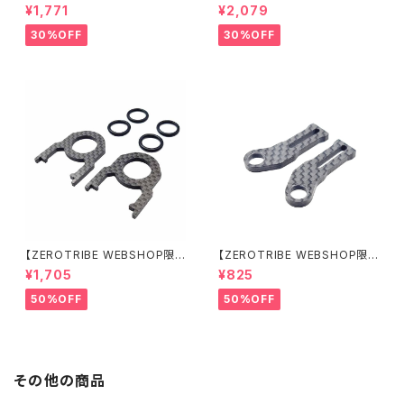
定価格】RCM-X4-CSAF カ
定価格】RCM-X4-FSM-F G
¥1,771
¥2,079
ーボンフロントステアリングアー
eoCarbon フローティングフロ
ムセット XRAY X4用
ントサーボマウント XRAY X4用
30%OFF
30%OFF
【ZEROTRIBE WEBSHOP限
【ZEROTRIBE WEBSHOP限
定価格】RCM-BD11-TSE カ
定価格】RCM-HRP-ZX-BD10
¥1,705
¥825
ーボンツィーク スティックエンド
LCE Horizontalリアポストボ
プレートセット YOKOMO BD11
ディマウンティングエクステンシ
50%OFF
50%OFF
用
ョンプレート Yokomo BD10L
C/BD11用）
その他の商品