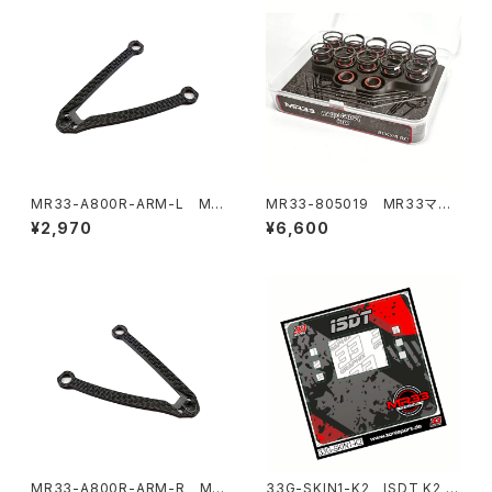
MR33-A800R-ARM-L MR
MR33-805019 MR33マジ
33 カーボン ロアアーム レフト
ックキャディボックス 1/10オン
¥2,970
¥6,600
Awesomatix A800R用
ロードスプリング＆アンチロール
バー収納ケース Mugen/ARC/
Xray/Schumacher用
MR33-A800R-ARM-R MR
33G-SKIN1-K2 ISDT K2 Ai