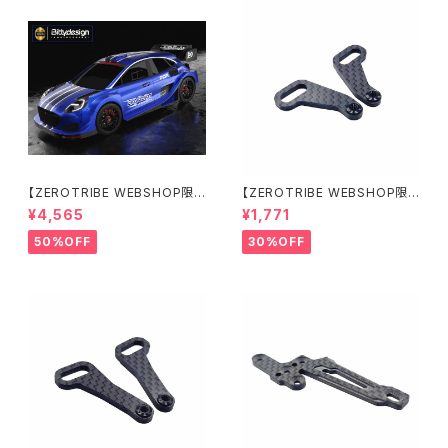
【ZEROTRIBE WEBSHOP限
【ZEROTRIBE WEBSHOP限
定価格】BDRX-190P10R P1
定価格】RCM-X4-CSAR カ
¥4,565
¥1,771
0R クリアーボディ 1/10 ラリー
ーボンリアステアリングアームセ
190mm ライトウェイト
ット XRAY X4用
50%OFF
30%OFF