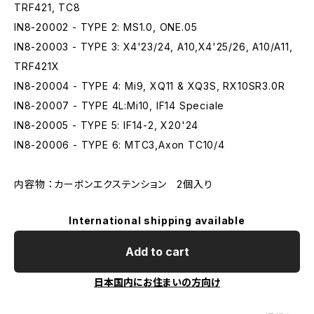
TRF421, TC8
IN8-20002 - TYPE 2: MS1.0, ONE.05
IN8-20003 - TYPE 3: X4'23/24, A10,X4'25/26, A10/A11,
TRF421X
IN8-20004 - TYPE 4: Mi9, XQ11 & XQ3S, RX10SR3.0R
IN8-20007 - TYPE 4L:Mi10, IF14 Speciale
IN8-20005 - TYPE 5: IF14-2, X20'24
IN8-20006 - TYPE 6: MTC3,Axon TC10/4
内容物 ：カーボンエクステンション 2個入り
International shipping available
Add to cart
日本国内にお住まいの方向け