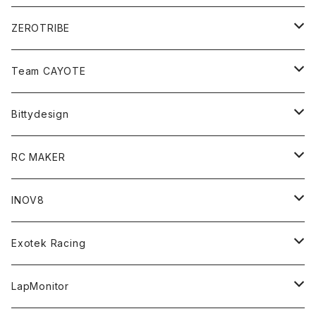
ZEROTRIBE
Zetricks（Spare & Optional）
Team CAYOTE
T4 MID Conversion Kit
Batteries
Bittydesign
T4 FWD Conversion Kit
Merchandise
On-Road Clear Body＜オンロード用ボディ＞
RC MAKER
GT8 （1/8 W/B325mm,W/B360mm）
BD9 MID Conversion Kit
Accessories
Liquid Mask＜リキッドマスク＞
SP2＜組立キット／スペアー＆オプションパーツ＞
INOV8
LMH （1/10 190mm）
Option Parts For TRF420,420X
CREST ESC
Accessories＜バッグ/その他製品＞
SP1＜組立キット／スペアー＆オプションパーツ＞
Bodyshell Accessories
Exotek Racing
GT10（1/10 190mm）
CREST X EVO
Option Parts For TA08/TA08R
CREST Stocki Motor
Stencils＜エアブラシ用ステンシル＞
SP1-F＜組立キット／スペアー＆オプションパーツ＞
Setup Tools
Bodies
LapMonitor