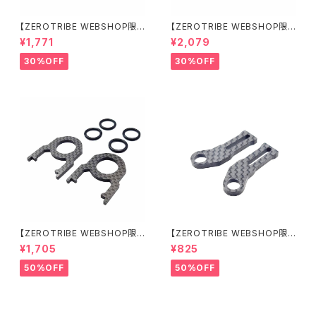
【ZEROTRIBE WEBSHOP限
【ZEROTRIBE WEBSHOP限
定価格】RCM-X4-CSAF カ
定価格】RCM-X4-FSM-F G
¥1,771
¥2,079
ーボンフロントステアリングアー
eoCarbon フローティングフロ
ムセット XRAY X4用
ントサーボマウント XRAY X4用
30%OFF
30%OFF
【ZEROTRIBE WEBSHOP限
【ZEROTRIBE WEBSHOP限
定価格】RCM-BD11-TSE カ
定価格】RCM-HRP-ZX-BD10
¥1,705
¥825
ーボンツィーク スティックエンド
LCE Horizontalリアポストボ
プレートセット YOKOMO BD11
ディマウンティングエクステンシ
50%OFF
50%OFF
用
ョンプレート Yokomo BD10L
C/BD11用）