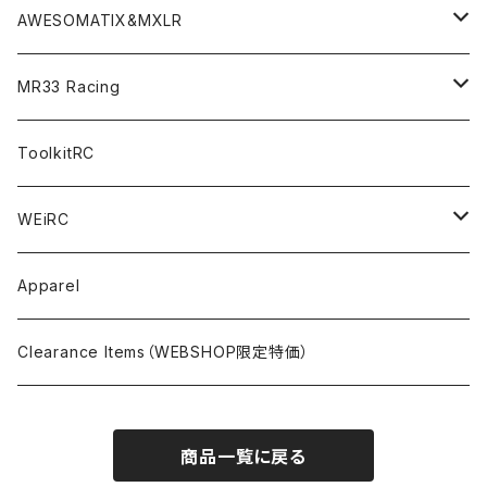
TOURING（1/10 190mm）
CRESR RS120
TA08
Option Parts For XRAY T4
CREST Modi Motor
Awesomatix
Pit Accessories
F1ULTRA
Decoder
AWESOMATIX&MXLR
FWD（1/10 190mm）
CREST RS80＆60
TA08R
A800MMX
Option Parts For YOKOMO BD9
Special Set（ZEROTRIBEオリジナル）
XRAY
Radio Accessories
RUBBER TIRES＆WHEEL
Transponder
A800R（KIT＆Spare & Optional）
MR33 Racing
NITORO（1/10 200mm）
A800R
X4
Option Parts For YOKOMO BD8
Accessories
Option Parts
Accessories
A12（KIT＆Spare & Optional）
Chemicals＜ケミカル＞
ToolkitRC
M-Chassis（1/10 W/B210-225mm）
X4F
Shock Oil＜ショックオイル＞
Accessories
YOKOMO
Electronics
Tires＜タイヤ関連＞
WEiRC
F1（1/10）
T4
Diff Oil＜デフオイル＞
BD12
Additive＜グリップ剤＞
Discontinued Products
MUGEN
Tire Cleaner/Additive
OptionParts＜オプションパーツ＞
Spring Steel Chassis
Apparel
GT12（1/12 GT）
X4 ’24
Grease＜グリス＞
BD11
Glue＜瞬間接着剤＞
MTC2
AWESOMATIX A800R＜A800R用オプション＞
Option Parts For A800R
SANWA
Accessories＜アクセサリー＞
DLC Black Spring Steel Chassis
Clearance Items（WEBSHOP限定特価）
1/12 Racing（Pan-Car）
Glue＜瞬間接着剤＞
BD10
Touring Car＜ツーリングカータイヤ用＞
MTC2R
Schumache Mi9＜Mi9用オプション＞
Pit＜ピット用品＞
Repair Parts For LapMonitor
IRIS ONE
Tools＜ツール/バッグ＞
RALLY(1/10)
商品一覧に戻る
Ball Bearing Oil＜ボールベアリングオイル＞
1/12 Racing＜1/12レーシングタイヤ用＞
Pinions/Spur Gears＜ピニオン/スパーギア＞
Tools＜ドライバー他＞
Bodies
Schumacher
Batteries＜バッテリー（バッグ,コネクター類含）＞