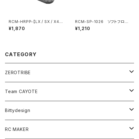
RCM-HRPP-【LX / SX / X4X
RCM-SP-1026 ソフトフロン
/ BD11X / Mi8X】 Horizonta
トバルクヘッドフレックスブレー
¥1,870
¥1,210
l リアポストボディマウント Pro
ス(オプション)
エクステンション （適応ボデ
ィ：Xtreme製ボディ※Mach1
除く）
CATEGORY
ZEROTRIBE
Zetricks（Spare & Optional）
Team CAYOTE
T4 MID Conversion Kit
Batteries
Bittydesign
T4 FWD Conversion Kit
Merchandise
On-Road Clear Body＜オンロード用ボディ＞
RC MAKER