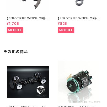
【ZEROTRIBE WEBSHOP限
【ZEROTRIBE WEBSHOP限
定価格】RCM-BD11-TSE カ
定価格】RCM-HRP-ZX-BD10
¥1,705
¥825
ーボンツィーク スティックエンド
LCE Horizontalリアポストボ
プレートセット YOKOMO BD11
ディマウンティングエクステンシ
50%OFF
50%OFF
用
ョンプレート Yokomo BD10L
C/BD11用）
その他の商品
RCM-SP-0006 SP2 1/10
CYEB11015 CAYOTE CRES