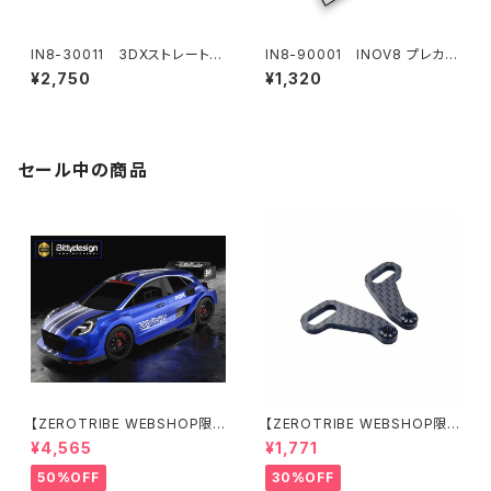
IN8-30011 3DXストレートサ
IN8-90001 INOV8 プレカッ
ンディングツール
トデカールシート
¥2,750
¥1,320
セール中の商品
【ZEROTRIBE WEBSHOP限
【ZEROTRIBE WEBSHOP限
定価格】BDRX-190P10R P1
定価格】RCM-X4-CSAR カ
¥4,565
¥1,771
0R クリアーボディ 1/10 ラリー
ーボンリアステアリングアームセ
190mm ライトウェイト
ット XRAY X4用
50%OFF
30%OFF