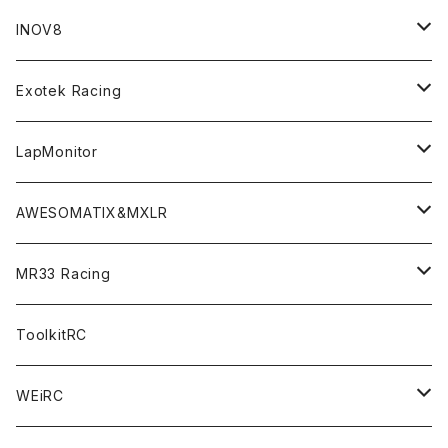
GT8 （1/8 W/B325mm,W/B360mm）
BD9 MID Conversion Kit
Accessories
Liquid Mask＜リキッドマスク＞
SP2＜組立キット／スペアー＆オプションパーツ＞
INOV8
LMH （1/10 190mm）
Option Parts For TRF420,420X
CREST ESC
Accessories＜バッグ/その他製品＞
SP1＜組立キット／スペアー＆オプションパーツ＞
Bodyshell Accessories
Exotek Racing
GT10（1/10 190mm）
CREST X EVO
Option Parts For TA08/TA08R
CREST Stocki Motor
Stencils＜エアブラシ用ステンシル＞
SP1-F＜組立キット／スペアー＆オプションパーツ＞
Setup Tools
Bodies
LapMonitor
TOURING（1/10 190mm）
CRESR RS120
TA08
Option Parts For XRAY T4
CREST Modi Motor
Awesomatix
Pit Accessories
F1ULTRA
Decoder
AWESOMATIX&MXLR
FWD（1/10 190mm）
CREST RS80＆60
TA08R
A800MMX
Option Parts For YOKOMO BD9
Special Set（ZEROTRIBEオリジナル）
XRAY
Radio Accessories
RUBBER TIRES＆WHEEL
Transponder
A800R（KIT＆Spare & Optional）
MR33 Racing
NITORO（1/10 200mm）
A800R
X4
Option Parts For YOKOMO BD8
Accessories
Option Parts
Accessories
A12（KIT＆Spare & Optional）
Chemicals＜ケミカル＞
ToolkitRC
M-Chassis（1/10 W/B210-225mm）
X4F
Shock Oil＜ショックオイル＞
Accessories
YOKOMO
Electronics
Tires＜タイヤ関連＞
WEiRC
F1（1/10）
T4