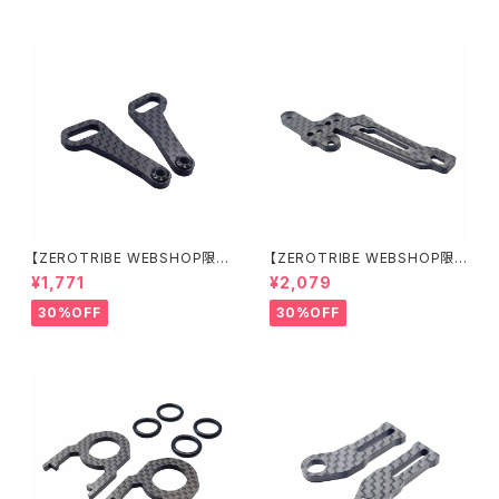
【ZEROTRIBE WEBSHOP限
【ZEROTRIBE WEBSHOP限
定価格】RCM-X4-CSAF カ
定価格】RCM-X4-FSM-F G
¥1,771
¥2,079
ーボンフロントステアリングアー
eoCarbon フローティングフロ
ムセット XRAY X4用
ントサーボマウント XRAY X4用
30%OFF
30%OFF