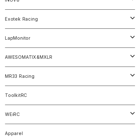
LMH （1/10 190mm）
Option Parts For TRF420,420X
CREST ESC
Accessories＜バッグ/その他製品＞
SP1＜組立キット／スペアー＆オプションパーツ＞
Bodyshell Accessories
Exotek Racing
GT10（1/10 190mm）
CREST X EVO
Option Parts For TA08/TA08R
CREST Stocki Motor
Stencils＜エアブラシ用ステンシル＞
SP1-F＜組立キット／スペアー＆オプションパーツ＞
Setup Tools
Bodies
LapMonitor
TOURING（1/10 190mm）
CRESR RS120
TA08
Option Parts For XRAY T4
CREST Modi Motor
Awesomatix
Pit Accessories
F1ULTRA
Decoder
AWESOMATIX&MXLR
FWD（1/10 190mm）
CREST RS80＆60
TA08R
A800MMX
Option Parts For YOKOMO BD9
Special Set（ZEROTRIBEオリジナル）
XRAY
Radio Accessories
RUBBER TIRES＆WHEEL
Transponder
A800R（KIT＆Spare & Optional）
MR33 Racing
NITORO（1/10 200mm）
A800R
X4
Option Parts For YOKOMO BD8
Accessories
Option Parts
Accessories
A12（KIT＆Spare & Optional）
Chemicals＜ケミカル＞
ToolkitRC
M-Chassis（1/10 W/B210-225mm）
X4F
Shock Oil＜ショックオイル＞
Accessories
YOKOMO
Electronics
Tires＜タイヤ関連＞
WEiRC
F1（1/10）
T4
Diff Oil＜デフオイル＞
BD12
Additive＜グリップ剤＞
Discontinued Products
MUGEN
Tire Cleaner/Additive
OptionParts＜オプションパーツ＞
Spring Steel Chassis
Apparel