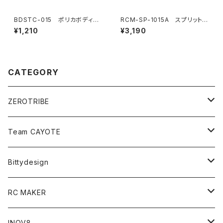
BDSTC-015 ポリカボディ塗
RCM-SP-1015A スプリットフ
装用ステンシル 【Wave Mes
ロントアッパーバルクヘッド(L&
¥1,210
¥3,190
hs】
R)(厚さ3mm)
CATEGORY
ZEROTRIBE
Zetricks（Spare & Optional）
Team CAYOTE
T4 MID Conversion Kit
Batteries
Bittydesign
T4 FWD Conversion Kit
Merchandise
On-Road Clear Body＜オンロード用ボディ＞
RC MAKER
GT8 （1/8 W/B325mm,W/B360mm）
BD9 MID Conversion Kit
Accessories
Liquid Mask＜リキッドマスク＞
SP2＜組立キット／スペアー＆オプションパーツ＞
INOV8