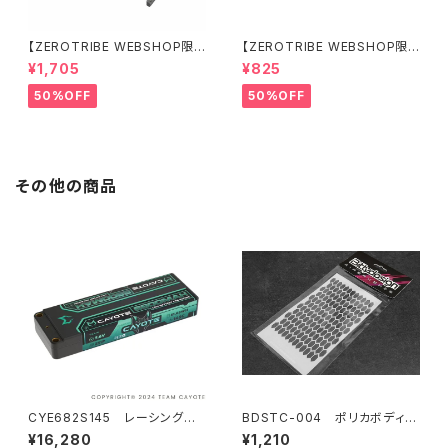
【ZEROTRIBE WEBSHOP限
【ZEROTRIBE WEBSHOP限
定価格】RCM-BD11-TSE カ
定価格】RCM-HRP-ZX-BD10
¥1,705
¥825
ーボンツィーク スティックエンド
LCE Horizontalリアポストボ
プレートセット YOKOMO BD11
ディマウンティングエクステンシ
50%OFF
50%OFF
用
ョンプレート Yokomo BD10L
C/BD11用）
その他の商品
CYE682S145 レーシングリ
BDSTC-004 ポリカボディ塗
ポバッテリー 6800mAh ,145C
装用ステンシル 【Honeycom
¥16,280
¥1,210
,2S1P ,7.6V ,51.68Wh
b V3】