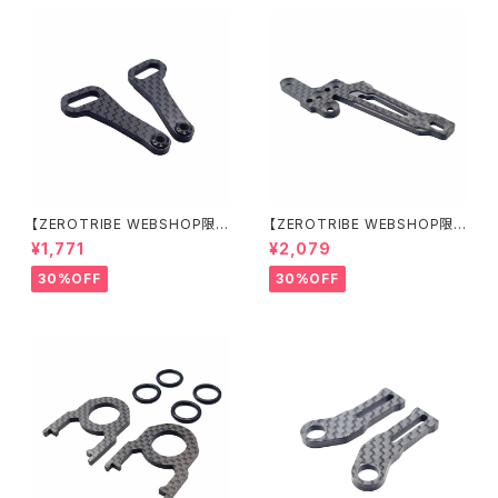
【ZEROTRIBE WEBSHOP限
【ZEROTRIBE WEBSHOP限
定価格】RCM-X4-CSAF カ
定価格】RCM-X4-FSM-F G
¥1,771
¥2,079
ーボンフロントステアリングアー
eoCarbon フローティングフロ
ムセット XRAY X4用
ントサーボマウント XRAY X4用
30%OFF
30%OFF