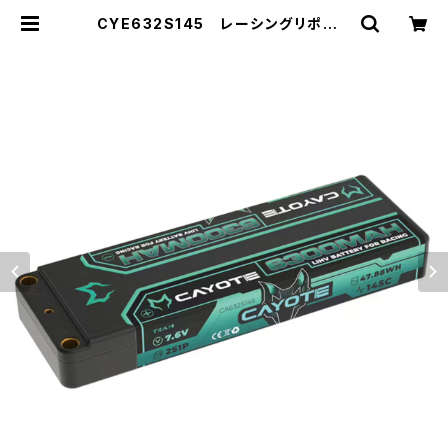
CYE632S145 レーシングリポバッ
テリー 6300mAh ,145C ,2S1P ,
7.6V ,47.88Wh | ZEROTRIBE
WEBSHOP