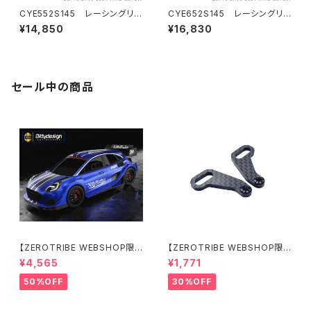
CYE552S145 レーシングリポ
CYE652S145 レーシングリ
バッテリー 5500mAh ,145C ,2
ポバッテリー 6500mAh ,145C
¥14,850
¥16,830
S1P ,7.6V ,41.8Wh
,2S1P ,7.6V ,49.4Wh
セール中の商品
【ZEROTRIBE WEBSHOP限
【ZEROTRIBE WEBSHOP限
定価格】BDRX-190P10R P1
定価格】RCM-X4-CSAR カ
¥4,565
¥1,771
0R クリアーボディ 1/10 ラリー
ーボンリアステアリングアームセ
190mm ライトウェイト
ット XRAY X4用
50%OFF
30%OFF