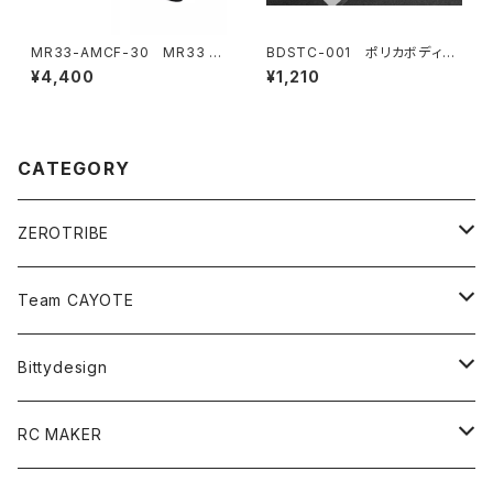
MR33-AMCF-30 MR33 ア
BDSTC-001 ポリカボディ塗
ルミ ムーンスタイル ハイスピー
装用ステンシル 【Holes】
¥4,400
¥1,210
ドクーリングファン 30mm
CATEGORY
ZEROTRIBE
Zetricks（Spare & Optional）
Team CAYOTE
T4 MID Conversion Kit
Batteries
Bittydesign
T4 FWD Conversion Kit
Merchandise
On-Road Clear Body＜オンロード用ボディ＞
RC MAKER