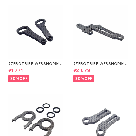
【ZEROTRIBE WEBSHOP限
【ZEROTRIBE WEBSHOP限
定価格】RCM-X4-CSAF カ
定価格】RCM-X4-FSM-F G
¥1,771
¥2,079
ーボンフロントステアリングアー
eoCarbon フローティングフロ
ムセット XRAY X4用
ントサーボマウント XRAY X4用
30%OFF
30%OFF