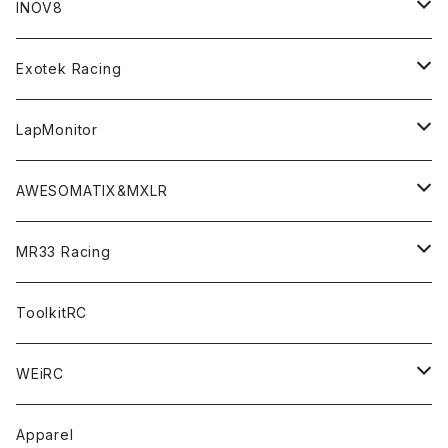
GT8 （1/8 W/B325mm,W/B360mm）
BD9 MID Conversion Kit
Accessories
Liquid Mask＜リキッドマスク＞
SP2＜組立キット／スペアー＆オプションパーツ＞
INOV8
LMH （1/10 190mm）
Option Parts For TRF420,420X
CREST ESC
Accessories＜バッグ/その他製品＞
SP1＜組立キット／スペアー＆オプションパーツ＞
Bodyshell Accessories
Exotek Racing
GT10（1/10 190mm）
CREST X EVO
Option Parts For TA08/TA08R
CREST Stocki Motor
Stencils＜エアブラシ用ステンシル＞
SP1-F＜組立キット／スペアー＆オプションパーツ＞
Setup Tools
Bodies
LapMonitor
TOURING（1/10 190mm）
CRESR RS120
TA08
Option Parts For XRAY T4
CREST Modi Motor
Awesomatix
Pit Accessories
F1ULTRA
Decoder
AWESOMATIX&MXLR
FWD（1/10 190mm）
CREST RS80＆60
TA08R
A800MMX
Option Parts For YOKOMO BD9
Special Set（ZEROTRIBEオリジナル）
XRAY
Radio Accessories
RUBBER TIRES＆WHEEL
Transponder
A800R（KIT＆Spare & Optional）
MR33 Racing
NITORO（1/10 200mm）
A800R
X4
Option Parts For YOKOMO BD8
Accessories
Option Parts
Accessories
A12（KIT＆Spare & Optional）
Chemicals＜ケミカル＞
ToolkitRC
M-Chassis（1/10 W/B210-225mm）
X4F
Shock Oil＜ショックオイル＞
Accessories
YOKOMO
Electronics
Tires＜タイヤ関連＞
WEiRC
F1（1/10）
T4
Diff Oil＜デフオイル＞
BD12
Additive＜グリップ剤＞
Discontinued Products
MUGEN
Tire Cleaner/Additive
OptionParts＜オプションパーツ＞
Spring Steel Chassis
Apparel