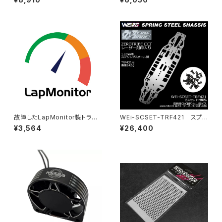
190mm タミヤ TT-02用 ライ
XQ11RR用
トウェイト
故障したLapMonitor製トラン
WEi-SCSET-TRF421 スプリ
スポンダー（税別定価5,400円
ングスチールシャーシ＆ビスセッ
¥3,564
¥26,400
のもの）割引にて新品交換
ト TRF421用