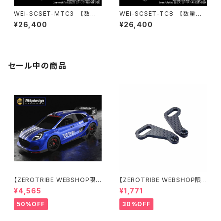
WEi-SCSET-MTC3 【数量
WEi-SCSET-TC8 【数量限
限定】スプリングスチールシャー
定】スプリングスチールシャーシ
¥26,400
¥26,400
シ＆ビスセット MTC3用
＆ビスセット TC8用
セール中の商品
【ZEROTRIBE WEBSHOP限
【ZEROTRIBE WEBSHOP限
定価格】BDRX-190P10R P1
定価格】RCM-X4-CSAR カ
¥4,565
¥1,771
0R クリアーボディ 1/10 ラリー
ーボンリアステアリングアームセ
190mm ライトウェイト
ット XRAY X4用
50%OFF
30%OFF