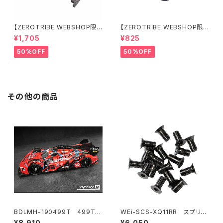
【ZEROTRIBE WEBSHOP限
【ZEROTRIBE WEBSHOP限
定価格】RCM-BD11-TSE カ
定価格】RCM-HRP-ZX-BD10
¥1,705
¥825
ーボンツィーク スティックエンド
LCE Horizontalリアポストボ
プレートセット YOKOMO BD11
ディマウンティングエクステンシ
50%OFF
50%OFF
用
ョンプレート Yokomo BD10L
C/BD11用）
その他の商品
BDLMH-190499T 499T
WEi-SCS-XQ11RR スプリン
クリアハイパーカーボディ 1/10
グスチールシャーシ用ビスセット
¥8,910
¥6,050