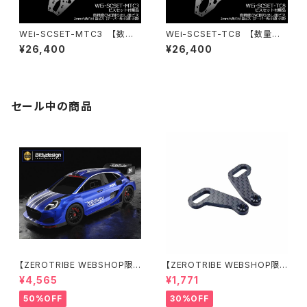
WEi-SCSET-MTC3 【数量
WEi-SCSET-TC8 【数量限
限定】スプリングスチールシャー
定】スプリングスチールシャーシ
¥26,400
¥26,400
シ＆ビスセット MTC3用
＆ビスセット TC8用
セール中の商品
【ZEROTRIBE WEBSHOP限
【ZEROTRIBE WEBSHOP限
定価格】BDRX-190P10R P1
定価格】RCM-X4-CSAR カ
¥4,565
¥1,771
0R クリアーボディ 1/10 ラリー
ーボンリアステアリングアームセ
190mm ライトウェイト
ット XRAY X4用
50%OFF
30%OFF