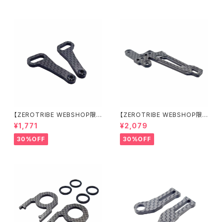
【ZEROTRIBE WEBSHOP限
【ZEROTRIBE WEBSHOP限
定価格】RCM-X4-CSAF カ
定価格】RCM-X4-FSM-F G
¥1,771
¥2,079
ーボンフロントステアリングアー
eoCarbon フローティングフロ
ムセット XRAY X4用
ントサーボマウント XRAY X4用
30%OFF
30%OFF