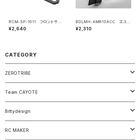
RCM-SP-1011 フロントサス
BDLMH-AMR10ACC エステ
ペンションアーム
ティックウィングフィン（２個入
¥2,640
¥2,310
り）AMR10 LMHボディ用
CATEGORY
ZEROTRIBE
Zetricks（Spare & Optional）
Team CAYOTE
T4 MID Conversion Kit
Batteries
Bittydesign
T4 FWD Conversion Kit
Merchandise
On-Road Clear Body＜オンロード用ボディ＞
RC MAKER