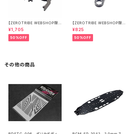
【ZEROTRIBE WEBSHOP限
【ZEROTRIBE WEBSHOP限
定価格】RCM-BD11-TSE カ
定価格】RCM-HRP-ZX-BD10
¥1,705
¥825
ーボンツィーク スティックエンド
LCE Horizontalリアポストボ
プレートセット YOKOMO BD11
ディマウンティングエクステンシ
50%OFF
50%OFF
用
ョンプレート Yokomo BD10L
C/BD11用）
その他の商品
BDSTC-006 ポリカボディ塗
RCM-SP-2042 2.0mm 70