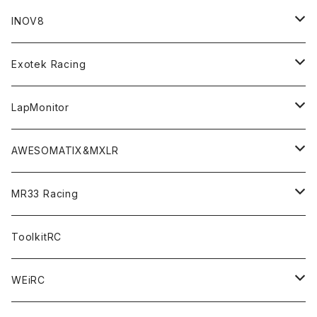
GT8 （1/8 W/B325mm,W/B360mm）
BD9 MID Conversion Kit
Accessories
Liquid Mask＜リキッドマスク＞
SP2＜組立キット／スペアー＆オプションパーツ＞
INOV8
LMH （1/10 190mm）
Option Parts For TRF420,420X
CREST ESC
Accessories＜バッグ/その他製品＞
SP1＜組立キット／スペアー＆オプションパーツ＞
Bodyshell Accessories
Exotek Racing
GT10（1/10 190mm）
CREST X EVO
Option Parts For TA08/TA08R
CREST Stocki Motor
Stencils＜エアブラシ用ステンシル＞
SP1-F＜組立キット／スペアー＆オプションパーツ＞
Setup Tools
Bodies
LapMonitor
TOURING（1/10 190mm）
CRESR RS120
TA08
Option Parts For XRAY T4
CREST Modi Motor
Awesomatix
Pit Accessories
F1ULTRA
Decoder
AWESOMATIX&MXLR
FWD（1/10 190mm）
CREST RS80＆60
TA08R
A800MMX
Option Parts For YOKOMO BD9
Special Set（ZEROTRIBEオリジナル）
XRAY
Radio Accessories
RUBBER TIRES＆WHEEL
Transponder
A800R（KIT＆Spare & Optional）
MR33 Racing
NITORO（1/10 200mm）
A800R
X4
Option Parts For YOKOMO BD8
Accessories
Option Parts
Accessories
A12（KIT＆Spare & Optional）
Chemicals＜ケミカル＞
ToolkitRC
M-Chassis（1/10 W/B210-225mm）
X4F
Shock Oil＜ショックオイル＞
Accessories
YOKOMO
Electronics
Tires＜タイヤ関連＞
WEiRC
F1（1/10）
T4