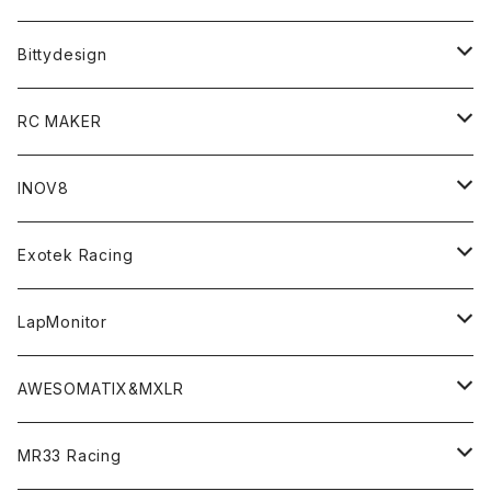
T4 MID Conversion Kit
Batteries
Bittydesign
T4 FWD Conversion Kit
Merchandise
On-Road Clear Body＜オンロード用ボディ＞
RC MAKER
GT8 （1/8 W/B325mm,W/B360mm）
BD9 MID Conversion Kit
Accessories
Liquid Mask＜リキッドマスク＞
SP2＜組立キット／スペアー＆オプションパーツ＞
INOV8
LMH （1/10 190mm）
Option Parts For TRF420,420X
CREST ESC
Accessories＜バッグ/その他製品＞
SP1＜組立キット／スペアー＆オプションパーツ＞
Bodyshell Accessories
Exotek Racing
GT10（1/10 190mm）
CREST X EVO
Option Parts For TA08/TA08R
CREST Stocki Motor
Stencils＜エアブラシ用ステンシル＞
SP1-F＜組立キット／スペアー＆オプションパーツ＞
Setup Tools
Bodies
LapMonitor
TOURING（1/10 190mm）
CRESR RS120
TA08
Option Parts For XRAY T4
CREST Modi Motor
Awesomatix
Pit Accessories
F1ULTRA
Decoder
AWESOMATIX&MXLR
FWD（1/10 190mm）
CREST RS80＆60
TA08R
A800MMX
Option Parts For YOKOMO BD9
Special Set（ZEROTRIBEオリジナル）
XRAY
Radio Accessories
RUBBER TIRES＆WHEEL
Transponder
A800R（KIT＆Spare & Optional）
MR33 Racing