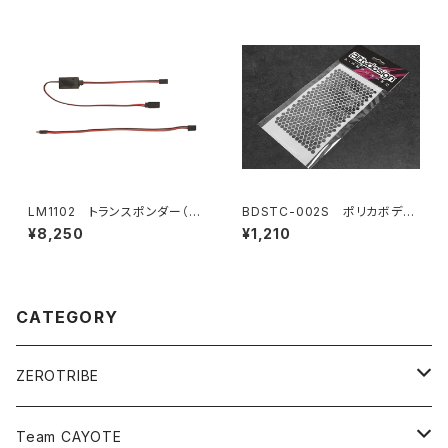
LM1102 トランスポンダー（ス
BDSTC-002S ポリカボディ
ポーツ/プロトタイプカー）
塗装用ステンシル 【Honeyco
¥8,250
¥1,210
mb V1 small】
CATEGORY
ZEROTRIBE
Zetricks（Spare & Optional）
Team CAYOTE