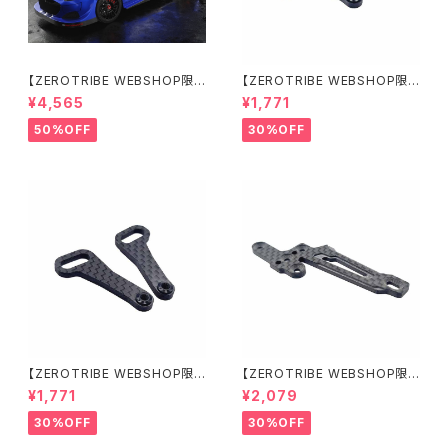
【ZEROTRIBE WEBSHOP限
【ZEROTRIBE WEBSHOP限
定価格】BDRX-190P10R P1
定価格】RCM-X4-CSAR カ
¥4,565
¥1,771
0R クリアーボディ 1/10 ラリー
ーボンリアステアリングアームセ
190mm ライトウェイト
ット XRAY X4用
50%OFF
30%OFF
【ZEROTRIBE WEBSHOP限
【ZEROTRIBE WEBSHOP限
定価格】RCM-X4-CSAF カ
定価格】RCM-X4-FSM-F G
¥1,771
¥2,079
ーボンフロントステアリングアー
eoCarbon フローティングフロ
ムセット XRAY X4用
ントサーボマウント XRAY X4用
30%OFF
30%OFF