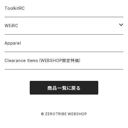
NITORO（1/10 200mm）
A800R
X4
Option Parts For YOKOMO BD8
Accessories
Option Parts
Accessories
A12（KIT＆Spare & Optional）
Chemicals＜ケミカル＞
ToolkitRC
M-Chassis（1/10 W/B210-225mm）
X4F
Shock Oil＜ショックオイル＞
Accessories
YOKOMO
Electronics
Tires＜タイヤ関連＞
WEiRC
F1（1/10）
T4
Diff Oil＜デフオイル＞
BD12
Additive＜グリップ剤＞
Discontinued Products
MUGEN
Tire Cleaner/Additive
OptionParts＜オプションパーツ＞
Spring Steel Chassis
Apparel
GT12（1/12 GT）
X4 ’24
Grease＜グリス＞
BD11
Glue＜瞬間接着剤＞
MTC2
AWESOMATIX A800R＜A800R用オプション＞
Option Parts For A800R
SANWA
Accessories＜アクセサリー＞
DLC Black Spring Steel Chassis
Clearance Items（WEBSHOP限定特価）
1/12 Racing（Pan-Car）
Glue＜瞬間接着剤＞
BD10
Touring Car＜ツーリングカータイヤ用＞
MTC2R
Schumache Mi9＜Mi9用オプション＞
Pit＜ピット用品＞
Repair Parts For LapMonitor
IRIS ONE
Tools＜ツール/バッグ＞
RALLY(1/10)
商品一覧に戻る
Ball Bearing Oil＜ボールベアリングオイル＞
1/12 Racing＜1/12レーシングタイヤ用＞
Pinions/Spur Gears＜ピニオン/スパーギア＞
Tools＜ドライバー他＞
Bodies
Schumacher
Batteries＜バッテリー（バッグ,コネクター類含）＞
Decals＜ステッカー・デカール＞
Setup Tools＜セットアップツール＞
Mi9
Safety Bags＜セーフティバッグ＞
Pit Accessories
Electronics＜電子系部品＞
© ZEROTRIBE WEBSHOP
Weights＜ウェイト＞
Bags＜バッグ＞
Other＜コネクター他＞