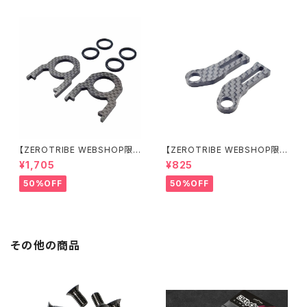
【ZEROTRIBE WEBSHOP限
【ZEROTRIBE WEBSHOP限
定価格】RCM-BD11-TSE カ
定価格】RCM-HRP-ZX-BD10
¥1,705
¥825
ーボンツィーク スティックエンド
LCE Horizontalリアポストボ
プレートセット YOKOMO BD11
ディマウンティングエクステンシ
50%OFF
50%OFF
用
ョンプレート Yokomo BD10L
C/BD11用）
その他の商品