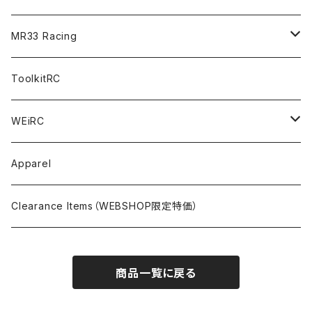
FWD（1/10 190mm）
CREST RS80＆60
TA08R
A800MMX
Option Parts For YOKOMO BD9
Special Set（ZEROTRIBEオリジナル）
XRAY
Radio Accessories
RUBBER TIRES＆WHEEL
Transponder
A800R（KIT＆Spare & Optional）
MR33 Racing
NITORO（1/10 200mm）
A800R
X4
Option Parts For YOKOMO BD8
Accessories
Option Parts
Accessories
A12（KIT＆Spare & Optional）
Chemicals＜ケミカル＞
ToolkitRC
M-Chassis（1/10 W/B210-225mm）
X4F
Shock Oil＜ショックオイル＞
Accessories
YOKOMO
Electronics
Tires＜タイヤ関連＞
WEiRC
F1（1/10）
T4
Diff Oil＜デフオイル＞
BD12
Additive＜グリップ剤＞
Discontinued Products
MUGEN
Tire Cleaner/Additive
OptionParts＜オプションパーツ＞
Spring Steel Chassis
Apparel
GT12（1/12 GT）
X4 ’24
Grease＜グリス＞
BD11
Glue＜瞬間接着剤＞
MTC2
AWESOMATIX A800R＜A800R用オプション＞
Option Parts For A800R
SANWA
Accessories＜アクセサリー＞
DLC Black Spring Steel Chassis
Clearance Items（WEBSHOP限定特価）
1/12 Racing（Pan-Car）
Glue＜瞬間接着剤＞
BD10
Touring Car＜ツーリングカータイヤ用＞
MTC2R
Schumache Mi9＜Mi9用オプション＞
Pit＜ピット用品＞
Repair Parts For LapMonitor
IRIS ONE
Tools＜ツール/バッグ＞
RALLY(1/10)
商品一覧に戻る
Ball Bearing Oil＜ボールベアリングオイル＞
1/12 Racing＜1/12レーシングタイヤ用＞
Pinions/Spur Gears＜ピニオン/スパーギア＞
Tools＜ドライバー他＞
Bodies
Schumacher
Batteries＜バッテリー（バッグ,コネクター類含）＞