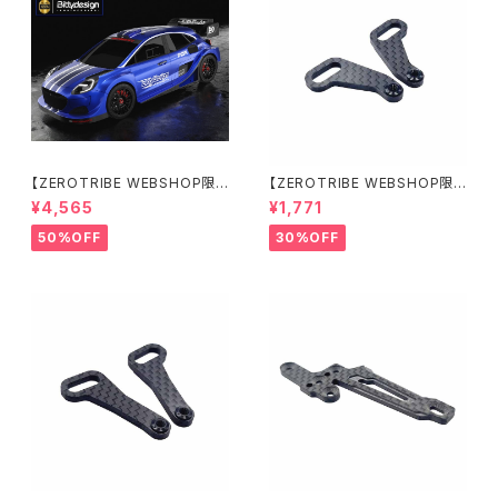
【ZEROTRIBE WEBSHOP限
【ZEROTRIBE WEBSHOP限
定価格】BDRX-190P10R P1
定価格】RCM-X4-CSAR カ
¥4,565
¥1,771
0R クリアーボディ 1/10 ラリー
ーボンリアステアリングアームセ
190mm ライトウェイト
ット XRAY X4用
50%OFF
30%OFF