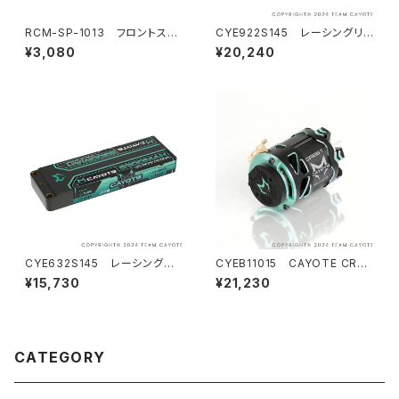
RCM-SP-1013 フロントステ
CYE922S145 レーシングリ
アリングアーム（2）
ポバッテリー 9200mAh ,145C
¥3,080
¥20,240
,2S1P ,7.6V ,69.92Wh
CYE632S145 レーシングリ
CYEB11015 CAYOTE CRES
ポバッテリー 6300mAh ,145C
T Modi 8.0T センサードブラ
¥15,730
¥21,230
,2S1P ,7.6V ,47.88Wh
シレス モディファイドモーター
CATEGORY