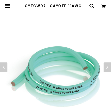
CYECW07 CAYOTE 11AWG ス
リムシリコンワイヤー 1M オーロラグ
リーン 外径4.5ｍｍ CREST 8/ Cr
est 8 Evo用 | ZEROTRIBE WEB
SHOP