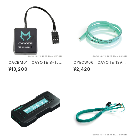
CACBM01 CAYOTE B-Tun
CYECW06 CAYOTE 13AW
e Bluetooth モジュール
G スリムシリコンワイヤー 1M
¥13,200
¥2,420
オーロラグリーン 外径3.5ｍｍ
CREST RS60/RS80/RS120/
Crest X Evo用