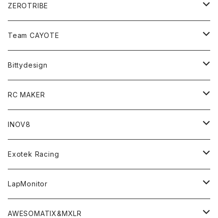
ZEROTRIBE
Zetricks（Spare & Optional）
Team CAYOTE
T4 MID Conversion Kit
Batteries
Bittydesign
T4 FWD Conversion Kit
Merchandise
On-Road Clear Body＜オンロード用ボディ＞
RC MAKER
GT8 （1/8 W/B325mm,W/B360mm）
BD9 MID Conversion Kit
Accessories
Liquid Mask＜リキッドマスク＞
SP2＜組立キット／スペアー＆オプションパーツ＞
INOV8
LMH （1/10 190mm）
Option Parts For TRF420,420X
CREST ESC
Accessories＜バッグ/その他製品＞
SP1＜組立キット／スペアー＆オプションパーツ＞
Bodyshell Accessories
Exotek Racing
GT10（1/10 190mm）
CREST X EVO
Option Parts For TA08/TA08R
CREST Stocki Motor
Stencils＜エアブラシ用ステンシル＞
SP1-F＜組立キット／スペアー＆オプションパーツ＞
Setup Tools
Bodies
LapMonitor
TOURING（1/10 190mm）
CRESR RS120
TA08
Option Parts For XRAY T4
CREST Modi Motor
Awesomatix
Pit Accessories
F1ULTRA
Decoder
AWESOMATIX&MXLR