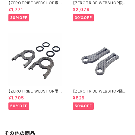
【ZEROTRIBE WEBSHOP限
【ZEROTRIBE WEBSHOP限
定価格】RCM-X4-CSAF カ
定価格】RCM-X4-FSM-F G
¥1,771
¥2,079
ーボンフロントステアリングアー
eoCarbon フローティングフロ
ムセット XRAY X4用
ントサーボマウント XRAY X4用
30%OFF
30%OFF
【ZEROTRIBE WEBSHOP限
【ZEROTRIBE WEBSHOP限
定価格】RCM-BD11-TSE カ
定価格】RCM-HRP-ZX-BD10
¥1,705
¥825
ーボンツィーク スティックエンド
LCE Horizontalリアポストボ
プレートセット YOKOMO BD11
ディマウンティングエクステンシ
50%OFF
50%OFF
用
ョンプレート Yokomo BD10L
C/BD11用）
その他の商品