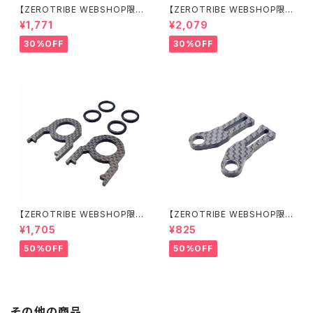
【ZEROTRIBE WEBSHOP限
【ZEROTRIBE WEBSHOP限
定価格】RCM-X4-CSAF カ
定価格】RCM-X4-FSM-F G
¥1,771
¥2,079
ーボンフロントステアリングアー
eoCarbon フローティングフロ
ムセット XRAY X4用
ントサーボマウント XRAY X4用
30%OFF
30%OFF
【ZEROTRIBE WEBSHOP限
【ZEROTRIBE WEBSHOP限
定価格】RCM-BD11-TSE カ
定価格】RCM-HRP-ZX-BD10
¥1,705
¥825
ーボンツィーク スティックエンド
LCE Horizontalリアポストボ
プレートセット YOKOMO BD11
ディマウンティングエクステンシ
50%OFF
50%OFF
用
ョンプレート Yokomo BD10L
C/BD11用）
その他の商品