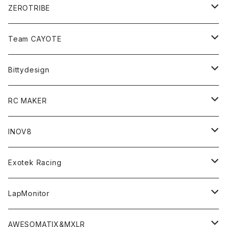
ZEROTRIBE
Zetricks（Spare & Optional）
Team CAYOTE
T4 MID Conversion Kit
Batteries
Bittydesign
T4 FWD Conversion Kit
Merchandise
On-Road Clear Body＜オンロード用ボディ＞
RC MAKER
GT8 （1/8 W/B325mm,W/B360mm）
BD9 MID Conversion Kit
Accessories
Liquid Mask＜リキッドマスク＞
SP2＜組立キット／スペアー＆オプションパーツ＞
INOV8
LMH （1/10 190mm）
Option Parts For TRF420,420X
CREST ESC
Accessories＜バッグ/その他製品＞
SP1＜組立キット／スペアー＆オプションパーツ＞
Bodyshell Accessories
Exotek Racing
GT10（1/10 190mm）
CREST X EVO
Option Parts For TA08/TA08R
CREST Stocki Motor
Stencils＜エアブラシ用ステンシル＞
SP1-F＜組立キット／スペアー＆オプションパーツ＞
Setup Tools
Bodies
LapMonitor
TOURING（1/10 190mm）
CRESR RS120
TA08
Option Parts For XRAY T4
CREST Modi Motor
Awesomatix
Pit Accessories
F1ULTRA
Decoder
AWESOMATIX&MXLR