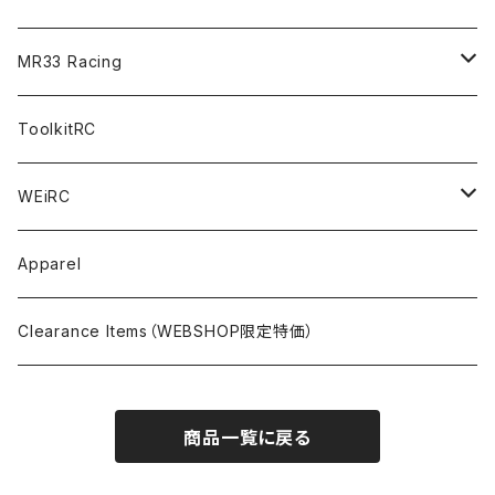
FWD（1/10 190mm）
CREST RS80＆60
TA08R
A800MMX
Option Parts For YOKOMO BD9
Special Set（ZEROTRIBEオリジナル）
XRAY
Radio Accessories
RUBBER TIRES＆WHEEL
Transponder
A800R（KIT＆Spare & Optional）
MR33 Racing
NITORO（1/10 200mm）
A800R
X4
Option Parts For YOKOMO BD8
Accessories
Option Parts
Accessories
A12（KIT＆Spare & Optional）
Chemicals＜ケミカル＞
ToolkitRC
M-Chassis（1/10 W/B210-225mm）
X4F
Shock Oil＜ショックオイル＞
Accessories
YOKOMO
Electronics
Tires＜タイヤ関連＞
WEiRC
F1（1/10）
T4
Diff Oil＜デフオイル＞
BD12
Additive＜グリップ剤＞
Discontinued Products
MUGEN
Tire Cleaner/Additive
OptionParts＜オプションパーツ＞
Spring Steel Chassis
Apparel
GT12（1/12 GT）
X4 ’24
Grease＜グリス＞
BD11
Glue＜瞬間接着剤＞
MTC2
AWESOMATIX A800R＜A800R用オプション＞
Option Parts For A800R
SANWA
Accessories＜アクセサリー＞
DLC Black Spring Steel Chassis
Clearance Items（WEBSHOP限定特価）
1/12 Racing（Pan-Car）
Glue＜瞬間接着剤＞
BD10
Touring Car＜ツーリングカータイヤ用＞
MTC2R
Schumache Mi9＜Mi9用オプション＞
Pit＜ピット用品＞
Repair Parts For LapMonitor
IRIS ONE
Tools＜ツール/バッグ＞
RALLY(1/10)
商品一覧に戻る
Ball Bearing Oil＜ボールベアリングオイル＞
1/12 Racing＜1/12レーシングタイヤ用＞
Pinions/Spur Gears＜ピニオン/スパーギア＞
Tools＜ドライバー他＞
Bodies
Schumacher
Batteries＜バッテリー（バッグ,コネクター類含）＞