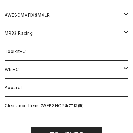
TOURING（1/10 190mm）
CRESR RS120
TA08
Option Parts For XRAY T4
CREST Modi Motor
Awesomatix
Pit Accessories
F1ULTRA
Decoder
AWESOMATIX&MXLR
FWD（1/10 190mm）
CREST RS80＆60
TA08R
A800MMX
Option Parts For YOKOMO BD9
Special Set（ZEROTRIBEオリジナル）
XRAY
Radio Accessories
RUBBER TIRES＆WHEEL
Transponder
A800R（KIT＆Spare & Optional）
MR33 Racing
NITORO（1/10 200mm）
A800R
X4
Option Parts For YOKOMO BD8
Accessories
Option Parts
Accessories
A12（KIT＆Spare & Optional）
Chemicals＜ケミカル＞
ToolkitRC
M-Chassis（1/10 W/B210-225mm）
X4F
Shock Oil＜ショックオイル＞
Accessories
YOKOMO
Electronics
Tires＜タイヤ関連＞
WEiRC
F1（1/10）
T4
Diff Oil＜デフオイル＞
BD12
Additive＜グリップ剤＞
Discontinued Products
MUGEN
Tire Cleaner/Additive
OptionParts＜オプションパーツ＞
Spring Steel Chassis
Apparel
GT12（1/12 GT）
X4 ’24
Grease＜グリス＞
BD11
Glue＜瞬間接着剤＞
MTC2
AWESOMATIX A800R＜A800R用オプション＞
Option Parts For A800R
SANWA
Accessories＜アクセサリー＞
DLC Black Spring Steel Chassis
Clearance Items（WEBSHOP限定特価）
1/12 Racing（Pan-Car）
Glue＜瞬間接着剤＞
BD10
Touring Car＜ツーリングカータイヤ用＞
MTC2R
Schumache Mi9＜Mi9用オプション＞
Pit＜ピット用品＞
Repair Parts For LapMonitor
IRIS ONE
Tools＜ツール/バッグ＞
RALLY(1/10)