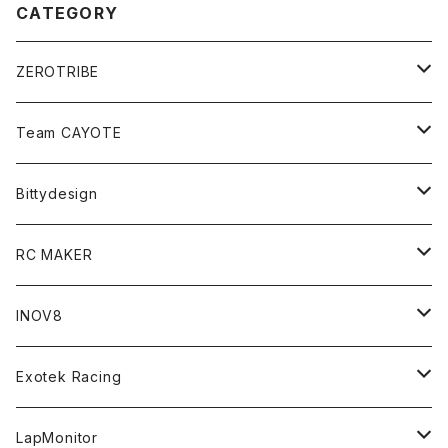
CATEGORY
ZEROTRIBE
Zetricks（Spare & Optional）
Team CAYOTE
T4 MID Conversion Kit
Batteries
Bittydesign
T4 FWD Conversion Kit
Merchandise
On-Road Clear Body＜オンロード用ボディ＞
RC MAKER
GT8 （1/8 W/B325mm,W/B360mm）
BD9 MID Conversion Kit
Accessories
Liquid Mask＜リキッドマスク＞
SP2＜組立キット／スペアー＆オプションパーツ＞
INOV8
LMH （1/10 190mm）
Option Parts For TRF420,420X
CREST ESC
Accessories＜バッグ/その他製品＞
SP1＜組立キット／スペアー＆オプションパーツ＞
Bodyshell Accessories
Exotek Racing
GT10（1/10 190mm）
CREST X EVO
Option Parts For TA08/TA08R
CREST Stocki Motor
Stencils＜エアブラシ用ステンシル＞
SP1-F＜組立キット／スペアー＆オプションパーツ＞
Setup Tools
Bodies
LapMonitor