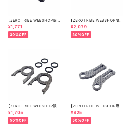
【ZEROTRIBE WEBSHOP限
【ZEROTRIBE WEBSHOP限
定価格】RCM-X4-CSAF カ
定価格】RCM-X4-FSM-F G
¥1,771
¥2,079
ーボンフロントステアリングアー
eoCarbon フローティングフロ
ムセット XRAY X4用
ントサーボマウント XRAY X4用
30%OFF
30%OFF
【ZEROTRIBE WEBSHOP限
【ZEROTRIBE WEBSHOP限
定価格】RCM-BD11-TSE カ
定価格】RCM-HRP-ZX-BD10
¥1,705
¥825
ーボンツィーク スティックエンド
LCE Horizontalリアポストボ
プレートセット YOKOMO BD11
ディマウンティングエクステンシ
50%OFF
50%OFF
用
ョンプレート Yokomo BD10L
C/BD11用）