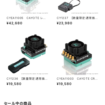
CYEA11005 CAYOTE レー
CY1237 【数量限定:通常価格
シング ESC CREST X Evo
25,800円】CAYOTE CREST
¥42,680
¥23,980
RS60/B-Tune Bluetooth モ
ジュールセット
CY1236 【数量限定:通常価格
CYEA11003 CAYOTE CRE
20,800円】CAYOTE CREST
ST RS80 センサードブラシレ
¥19,580
¥19,580
RS60/X-Link プログラムボッ
スコンペティションESC
クスセット
セール中の商品