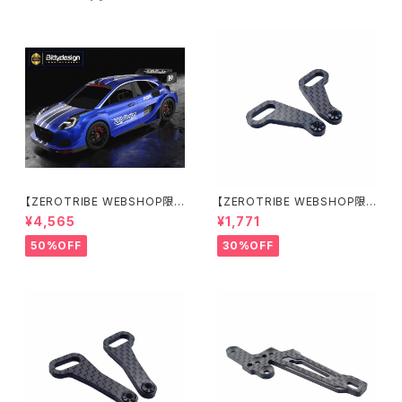
【ZEROTRIBE WEBSHOP限
【ZEROTRIBE WEBSHOP限
定価格】BDRX-190P10R P1
定価格】RCM-X4-CSAR カ
¥4,565
¥1,771
0R クリアーボディ 1/10 ラリー
ーボンリアステアリングアームセ
190mm ライトウェイト
ット XRAY X4用
50%OFF
30%OFF