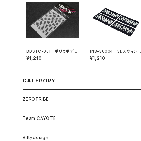
BDSTC-001 ポリカボディ
IN8-30004 3DX ウィン
塗装用ステンシル 【Holes】
エンドプレート 1/10 EP オン
¥1,210
¥1,210
ロード用 - INOV8ホワイト
ゴ
CATEGORY
ZEROTRIBE
Zetricks（Spare & Optional）
Team CAYOTE
T4 MID Conversion Kit
Batteries
Bittydesign