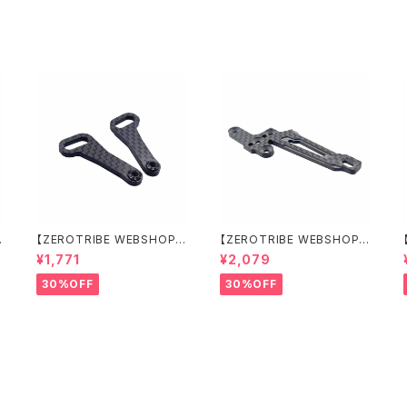
ト
ト
【ZEROTRIBE WEBSHOP
【ZEROTRIBE WEBSHOP
限定価格】RCM-X4-CSAF
限定価格】RCM-X4-FSM-F
¥1,771
¥2,079
カーボンフロントステアリン
GeoCarbon フローティン
グアームセット XRAY X4用
グフロントサーボマウント XR
30%OFF
30%OFF
AY X4用