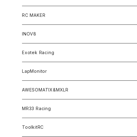
T4 FWD Conversion Kit
Merchandise
On-Road Clear Body＜オンロード用ボディ＞
RC MAKER
GT8 （1/8 W/B325mm,W/B360mm）
BD9 MID Conversion Kit
Accessories
Liquid Mask＜リキッドマスク＞
SP2＜組立キット／スペアー＆オプションパーツ＞
INOV8
LMH （1/10 190mm）
Option Parts For TRF420,420X
CREST ESC
Accessories＜バッグ/その他製品＞
SP1＜組立キット／スペアー＆オプションパーツ＞
Bodyshell Accessories
Exotek Racing
GT10（1/10 190mm）
CREST X EVO
Option Parts For TA08/TA08R
CREST Stocki Motor
Stencils＜エアブラシ用ステンシル＞
SP1-F＜組立キット／スペアー＆オプションパーツ＞
Setup Tools
Bodies
LapMonitor
TOURING（1/10 190mm）
CRESR RS120
TA08
Option Parts For XRAY T4
CREST Modi Motor
Awesomatix
Pit Accessories
F1ULTRA
Decoder
AWESOMATIX&MXLR
FWD（1/10 190mm）
CREST RS80＆60
TA08R
A800MMX
Option Parts For YOKOMO BD9
Special Set（ZEROTRIBEオリジナル）
XRAY
Radio Accessories
RUBBER TIRES＆WHEEL
Transponder
A800R（KIT＆Spare & Optional）
MR33 Racing
NITORO（1/10 200mm）
A800R
X4
Option Parts For YOKOMO BD8
Accessories
Option Parts
Accessories
A12（KIT＆Spare & Optional）
Chemicals＜ケミカル＞
ToolkitRC