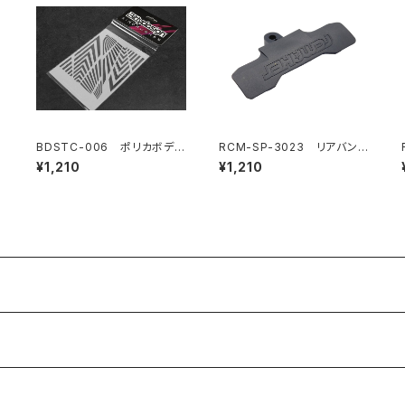
グ
BDSTC-006 ポリカボディ
RCM-SP-3023 リアバンパ
塗装用ステンシル 【Ipnotic
ー
¥1,210
¥1,210
ロ
V1】