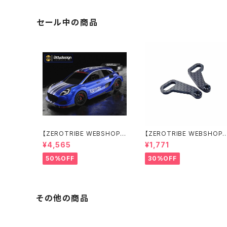
ト
セール中の商品
【ZEROTRIBE WEBSHOP
【ZEROTRIBE WEBSHOP
限定価格】BDRX-190P10R
限定価格】RCM-X4-CSAR
¥4,565
¥1,771
P10R クリアーボディ 1/10
カーボンリアステアリング
ラリー 190mm ライトウェイト
アームセット XRAY X4用
50%OFF
30%OFF
その他の商品