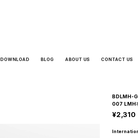
DOWNLOAD
BLOG
ABOUT US
CONTACT US
BDLMH-
007 LM
¥2,310
Internatio