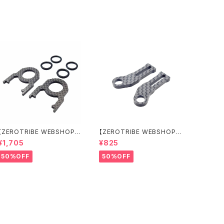
アルビッグウイング付属）
【ZEROTRIBE WEBSHOP
【ZEROTRIBE WEBSHOP
限定価格】RCM-BD11-TSE
限定価格】RCM-HRP-ZX-B
¥1,705
¥825
カーボンツィーク スティッ
D10LCE Horizontalリアポ
クエンドプレートセット YOK
ストボディマウンティングエク
50%OFF
50%OFF
OMO BD11用
ステンションプレート Yokom
o BD10LC/BD11用）