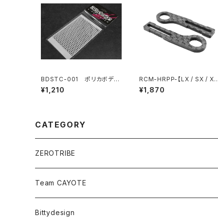
BDSTC-001 ポリカボディ
RCM-HRPP-【LX / SX / X
塗装用ステンシル 【Holes】
X / BD11X / Mi8X】 Horiz
¥1,210
¥1,870
ontal リアポストボディマウ
ト Pro エクステンション （
応ボディ：Xtreme製ボディ※
Mach1除く）
CATEGORY
ZEROTRIBE
Zetricks（Spare & Optional）
Team CAYOTE
T4 MID Conversion Kit
Batteries
Bittydesign