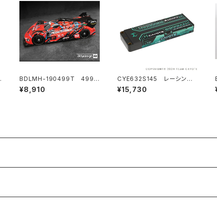
4
BDLMH-190499T 499T
CYE632S145 レーシング
クリアハイパーカーボディ 1/1
リポバッテリー 6300mAh ,1
¥8,910
¥15,730
ン
0 190mm タミヤ TT-02用
45C ,2S1P ,7.6V ,47.88W
適
ライトウェイト
h