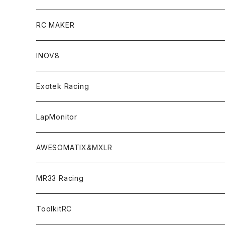
T4 FWD Conversion Kit
Merchandise
On-Road Clear Body＜オンロード用ボディ＞
RC MAKER
GT8 （1/8 W/B325mm,W/B360mm）
BD9 MID Conversion Kit
Accessories
Liquid Mask＜リキッドマスク＞
SP2＜組立キット／スペアー＆オプションパーツ＞
INOV8
LMH （1/10 190mm）
Option Parts For TRF420,420X
CREST ESC
Accessories＜バッグ/その他製品＞
SP1＜組立キット／スペアー＆オプションパーツ＞
Bodyshell Accessories
Exotek Racing
GT10（1/10 190mm）
CREST X EVO
Option Parts For TA08/TA08R
CREST Stocki Motor
Stencils＜エアブラシ用ステンシル＞
SP1-F＜組立キット／スペアー＆オプションパーツ＞
Setup Tools
Bodies
LapMonitor
TOURING（1/10 190mm）
CRESR RS120
TA08
Option Parts For XRAY T4
CREST Modi Motor
Awesomatix
Pit Accessories
F1ULTRA
Decoder
AWESOMATIX&MXLR
FWD（1/10 190mm）
CREST RS80＆60
TA08R
A800MMX
Option Parts For YOKOMO BD9
Special Set（ZEROTRIBEオリジナル）
XRAY
Radio Accessories
RUBBER TIRES＆WHEEL
Transponder
A800R（KIT＆Spare & Optional）
MR33 Racing
NITORO（1/10 200mm）
A800R
X4
Option Parts For YOKOMO BD8
Accessories
Option Parts
Accessories
A12（KIT＆Spare & Optional）
Chemicals＜ケミカル＞
ToolkitRC