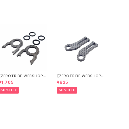
アルビッグウイング付属）
【ZEROTRIBE WEBSHOP
【ZEROTRIBE WEBSHOP
限定価格】RCM-BD11-TSE
限定価格】RCM-HRP-ZX-B
¥1,705
¥825
カーボンツィーク スティッ
D10LCE Horizontalリアポ
クエンドプレートセット YOK
ストボディマウンティングエク
50%OFF
50%OFF
OMO BD11用
ステンションプレート Yokom
o BD10LC/BD11用）