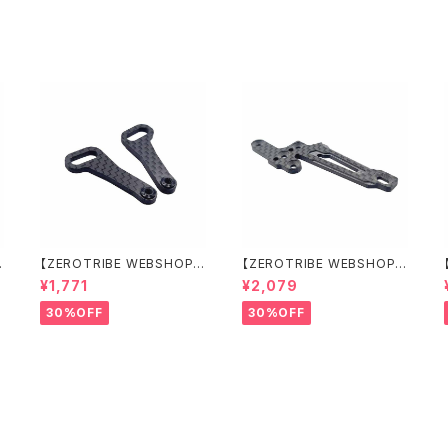
ト
ト
【ZEROTRIBE WEBSHOP
【ZEROTRIBE WEBSHOP
限定価格】RCM-X4-CSAF
限定価格】RCM-X4-FSM-F
¥1,771
¥2,079
カーボンフロントステアリン
GeoCarbon フローティン
グアームセット XRAY X4用
グフロントサーボマウント XR
30%OFF
30%OFF
AY X4用