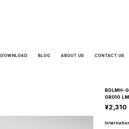
DOWNLOAD
BLOG
ABOUT US
CONTACT US
BDLMH-
GR010 
¥2,310
Internatio