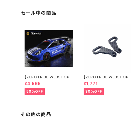
ト
セール中の商品
【ZEROTRIBE WEBSHOP
【ZEROTRIBE WEBSHOP
限定価格】BDRX-190P10R
限定価格】RCM-X4-CSAR
¥4,565
¥1,771
P10R クリアーボディ 1/10
カーボンリアステアリング
ラリー 190mm ライトウェイト
アームセット XRAY X4用
50%OFF
30%OFF
その他の商品