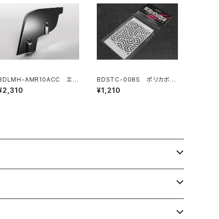
BDLMH-AMR10ACC エス
BDSTC-008S ポリカボデ
テティックウィングフィン（２個
ィ塗装用ステンシル 【Ipnoti
¥2,310
¥1,210
入り）AMR10 LMHボディ用
c V4 small】