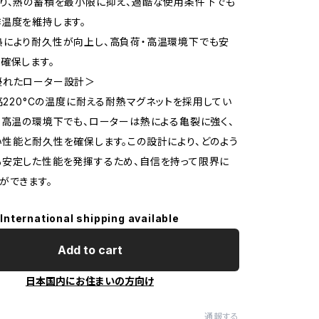
り、熱の蓄積を最小限に抑え、過酷な使用条件下でも
温度を維持します。
熱により耐久性が向上し、高負荷・高温環境下でも安
確保します。
優れたローター設計＞
最高220°Cの温度に耐える耐熱マグネットを採用してい
・高温の環境下でも、ローターは熱による亀裂に強く、
性能と耐久性を確保します。この設計により、どのよう
も安定した性能を発揮するため、自信を持って限界に
ができます。
International shipping available
Add to cart
日本国内にお住まいの方向け
通報する