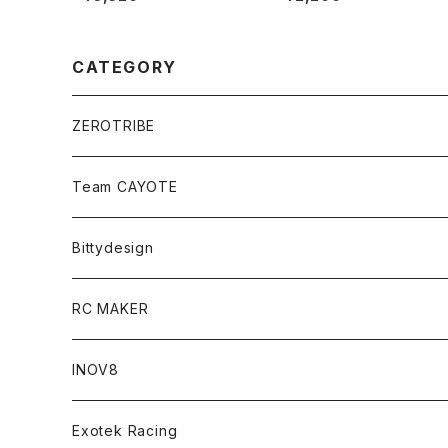
ージョンキット用）
CATEGORY
ZEROTRIBE
Zetricks（Spare & Optional）
Team CAYOTE
T4 MID Conversion Kit
Batteries
Bittydesign
T4 FWD Conversion Kit
Merchandise
On-Road Clear Body＜オンロード用ボディ＞
RC MAKER
GT8 （1/8 W/B325mm,W/B360mm）
BD9 MID Conversion Kit
Accessories
Liquid Mask＜リキッドマスク＞
SP2＜組立キット／スペアー＆オプションパーツ＞
INOV8
LMH （1/10 190mm）
Option Parts For TRF420,420X
CREST ESC
Accessories＜バッグ/その他製品＞
SP1＜組立キット／スペアー＆オプションパーツ＞
Bodyshell Accessories
Exotek Racing