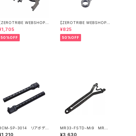
【ZEROTRIBE WEBSHOP
【ZEROTRIBE WEBSHOP
限定価格】RCM-BD11-TSE
限定価格】RCM-HRP-ZX-B
¥1,705
¥825
カーボンツィーク スティッ
D10LCE Horizontalリアポ
クエンドプレートセット YOK
ストボディマウンティングエク
50%OFF
50%OFF
OMO BD11用
ステンションプレート Yokom
o BD10LC/BD11用）
RCM-SP-3014 リアボディ
MR33-FSTD-Mi9 MR33
ポスト (2)
カーボンスプリットトップデッ
¥1,210
¥3,630