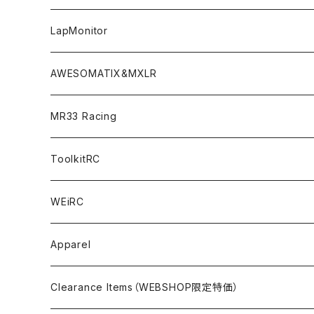
GT10（1/10 190mm）
CREST X EVO
Option Parts For TA08/TA08R
CREST Stocki Motor
Stencils＜エアブラシ用ステンシル＞
SP1-F＜組立キット／スペアー＆オプションパーツ＞
Setup Tools
Bodies
LapMonitor
TOURING（1/10 190mm）
CRESR RS120
TA08
Option Parts For XRAY T4
CREST Modi Motor
Awesomatix
Pit Accessories
F1ULTRA
Decoder
AWESOMATIX&MXLR
FWD（1/10 190mm）
CREST RS80＆60
TA08R
A800MMX
Option Parts For YOKOMO BD9
Special Set（ZEROTRIBEオリジナル）
XRAY
Radio Accessories
RUBBER TIRES＆WHEEL
Transponder
A800R（KIT＆Spare & Optional）
MR33 Racing
NITORO（1/10 200mm）
A800R
X4
Option Parts For YOKOMO BD8
Accessories
Option Parts
Accessories
A12（KIT＆Spare & Optional）
Chemicals＜ケミカル＞
ToolkitRC
M-Chassis（1/10 W/B210-225mm）
X4F
Shock Oil＜ショックオイル＞
Accessories
YOKOMO
Electronics
Tires＜タイヤ関連＞
WEiRC
F1（1/10）
T4
Diff Oil＜デフオイル＞
BD12
Additive＜グリップ剤＞
Discontinued Products
MUGEN
Tire Cleaner/Additive
OptionParts＜オプションパーツ＞
Spring Steel Chassis
Apparel
GT12（1/12 GT）
X4 ’24
Grease＜グリス＞
BD11
Glue＜瞬間接着剤＞
MTC2
AWESOMATIX A800R＜A800R用オプション＞
Option Parts For A800R
SANWA
Accessories＜アクセサリー＞
DLC Black Spring Steel Chassis
Clearance Items（WEBSHOP限定特価）
1/12 Racing（Pan-Car）