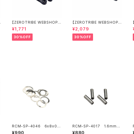
【ZEROTRIBE WEBSHOP
【ZEROTRIBE WEBSHOP
限定価格】RCM-X4-CSAF
限定価格】RCM-X4-FSM-F
¥1,771
¥2,079
カーボンフロントステアリン
GeoCarbon フローティン
グアームセット XRAY X4用
グフロントサーボマウント XR
30%OFF
30%OFF
AY X4用
RCM-SP-4046 6x8x0.0
RCM-SP-4017 1.6mmフ
5mm ステンレスシム (10)
ロントドライブシャフトピン(4)
¥990
¥880