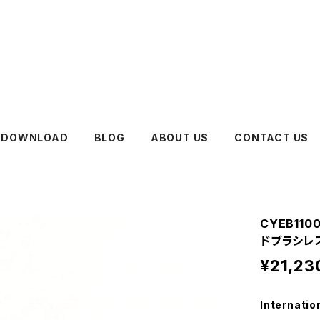
DOWNLOAD
BLOG
ABOUT US
CONTACT US
CYEB110
ドブラシレ
¥21,23
Internatio