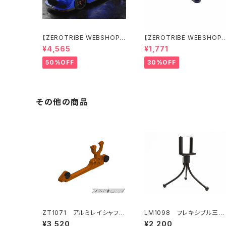
【ZEROTRIBE WEBSHOP
【ZEROTRIBE WEBSHOP
限定価格】BDRX-190P10R
限定価格】RCM-X4-CSAR
¥4,565
¥1,771
P10R クリアーボディ 1/10
カーボンリアステアリング
ラリー 190mm ライトウェイト
アームセット XRAY X4用
50%OFF
30%OFF
その他の商品
ZT1071 アルミレイシャフト
LM1098 フレキシブル三脚
バルクヘッド（T4 MID コンバ
（ホルダー付き）
¥3,520
¥2,200