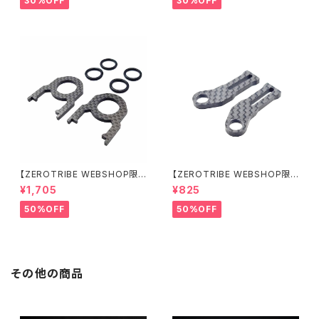
30%OFF
30%OFF
【ZEROTRIBE WEBSHOP限
【ZEROTRIBE WEBSHOP限
定価格】RCM-BD11-TSE カ
定価格】RCM-HRP-ZX-BD10
¥1,705
¥825
ーボンツィーク スティックエンド
LCE Horizontalリアポストボ
プレートセット YOKOMO BD11
ディマウンティングエクステンシ
50%OFF
50%OFF
用
ョンプレート Yokomo BD10L
C/BD11用）
その他の商品