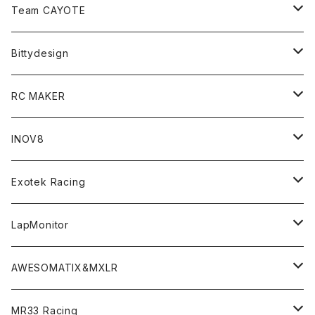
Zetricks（Spare & Optional）
Team CAYOTE
T4 MID Conversion Kit
Batteries
Bittydesign
T4 FWD Conversion Kit
Merchandise
On-Road Clear Body＜オンロード用ボディ＞
RC MAKER
GT8 （1/8 W/B325mm,W/B360mm）
BD9 MID Conversion Kit
Accessories
Liquid Mask＜リキッドマスク＞
SP2＜組立キット／スペアー＆オプションパーツ＞
INOV8
LMH （1/10 190mm）
Option Parts For TRF420,420X
CREST ESC
Accessories＜バッグ/その他製品＞
SP1＜組立キット／スペアー＆オプションパーツ＞
Bodyshell Accessories
Exotek Racing
GT10（1/10 190mm）
CREST X EVO
Option Parts For TA08/TA08R
CREST Stocki Motor
Stencils＜エアブラシ用ステンシル＞
SP1-F＜組立キット／スペアー＆オプションパーツ＞
Setup Tools
Bodies
LapMonitor
TOURING（1/10 190mm）
CRESR RS120
TA08
Option Parts For XRAY T4
CREST Modi Motor
Awesomatix
Pit Accessories
F1ULTRA
Decoder
AWESOMATIX&MXLR
FWD（1/10 190mm）
CREST RS80＆60
TA08R
A800MMX
Option Parts For YOKOMO BD9
Special Set（ZEROTRIBEオリジナル）
XRAY
Radio Accessories
RUBBER TIRES＆WHEEL
Transponder
A800R（KIT＆Spare & Optional）
MR33 Racing