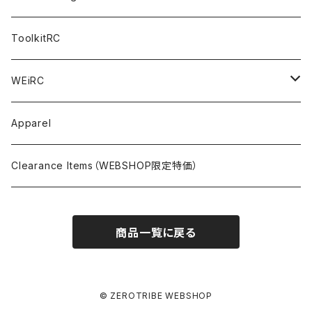
NITORO（1/10 200mm）
A800R
X4
Option Parts For YOKOMO BD8
Accessories
Option Parts
Accessories
A12（KIT＆Spare & Optional）
Chemicals＜ケミカル＞
ToolkitRC
M-Chassis（1/10 W/B210-225mm）
X4F
Shock Oil＜ショックオイル＞
Accessories
YOKOMO
Electronics
Tires＜タイヤ関連＞
WEiRC
F1（1/10）
T4
Diff Oil＜デフオイル＞
BD12
Additive＜グリップ剤＞
Discontinued Products
MUGEN
Tire Cleaner/Additive
OptionParts＜オプションパーツ＞
Spring Steel Chassis
Apparel
GT12（1/12 GT）
X4 ’24
Grease＜グリス＞
BD11
Glue＜瞬間接着剤＞
MTC2
AWESOMATIX A800R＜A800R用オプション＞
Option Parts For A800R
SANWA
Accessories＜アクセサリー＞
DLC Black Spring Steel Chassis
Clearance Items（WEBSHOP限定特価）
1/12 Racing（Pan-Car）
Glue＜瞬間接着剤＞
BD10
Touring Car＜ツーリングカータイヤ用＞
MTC2R
Schumache Mi9＜Mi9用オプション＞
Pit＜ピット用品＞
Repair Parts For LapMonitor
IRIS ONE
Tools＜ツール/バッグ＞
RALLY(1/10)
商品一覧に戻る
Ball Bearing Oil＜ボールベアリングオイル＞
1/12 Racing＜1/12レーシングタイヤ用＞
Pinions/Spur Gears＜ピニオン/スパーギア＞
Tools＜ドライバー他＞
Bodies
Schumacher
Batteries＜バッテリー（バッグ,コネクター類含）＞
Decals＜ステッカー・デカール＞
Setup Tools＜セットアップツール＞
Mi9
Safety Bags＜セーフティバッグ＞
Pit Accessories
Electronics＜電子系部品＞
© ZEROTRIBE WEBSHOP