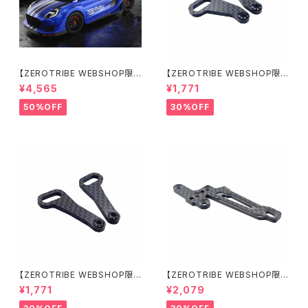
【ZEROTRIBE WEBSHOP限
【ZEROTRIBE WEBSHOP限
定価格】BDRX-190P10R P1
定価格】RCM-X4-CSAR カ
¥4,565
¥1,771
0R クリアーボディ 1/10 ラリー
ーボンリアステアリングアームセ
190mm ライトウェイト
ット XRAY X4用
50%OFF
30%OFF
【ZEROTRIBE WEBSHOP限
【ZEROTRIBE WEBSHOP限
定価格】RCM-X4-CSAF カ
定価格】RCM-X4-FSM-F G
¥1,771
¥2,079
ーボンフロントステアリングアー
eoCarbon フローティングフロ
ムセット XRAY X4用
ントサーボマウント XRAY X4用