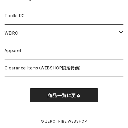
NITORO（1/10 200mm）
A800R
X4
Option Parts For YOKOMO BD8
Accessories
Option Parts
Accessories
A12（KIT＆Spare & Optional）
Chemicals＜ケミカル＞
ToolkitRC
M-Chassis（1/10 W/B210-225mm）
X4F
Shock Oil＜ショックオイル＞
Accessories
YOKOMO
Electronics
Tires＜タイヤ関連＞
WEiRC
F1（1/10）
T4
Diff Oil＜デフオイル＞
BD12
Additive＜グリップ剤＞
Discontinued Products
MUGEN
Tire Cleaner/Additive
OptionParts＜オプションパーツ＞
Spring Steel Chassis
Apparel
GT12（1/12 GT）
X4 ’24
Grease＜グリス＞
BD11
Glue＜瞬間接着剤＞
MTC2
AWESOMATIX A800R＜A800R用オプション＞
Option Parts For A800R
SANWA
Accessories＜アクセサリー＞
DLC Black Spring Steel Chassis
Clearance Items（WEBSHOP限定特価）
1/12 Racing（Pan-Car）
Glue＜瞬間接着剤＞
BD10
Touring Car＜ツーリングカータイヤ用＞
MTC2R
Schumache Mi9＜Mi9用オプション＞
Pit＜ピット用品＞
Repair Parts For LapMonitor
IRIS ONE
Tools＜ツール/バッグ＞
RALLY(1/10)
商品一覧に戻る
Ball Bearing Oil＜ボールベアリングオイル＞
1/12 Racing＜1/12レーシングタイヤ用＞
Pinions/Spur Gears＜ピニオン/スパーギア＞
Tools＜ドライバー他＞
Bodies
Schumacher
Batteries＜バッテリー（バッグ,コネクター類含）＞
Decals＜ステッカー・デカール＞
Setup Tools＜セットアップツール＞
Mi9
Safety Bags＜セーフティバッグ＞
Pit Accessories
Electronics＜電子系部品＞
© ZEROTRIBE WEBSHOP