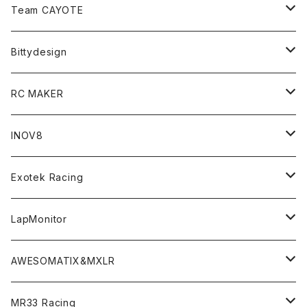
Zetricks（Spare & Optional）
Team CAYOTE
T4 MID Conversion Kit
Batteries
Bittydesign
T4 FWD Conversion Kit
Merchandise
On-Road Clear Body＜オンロード用ボディ＞
RC MAKER
GT8 （1/8 W/B325mm,W/B360mm）
BD9 MID Conversion Kit
Accessories
Liquid Mask＜リキッドマスク＞
SP2＜組立キット／スペアー＆オプションパーツ＞
INOV8
LMH （1/10 190mm）
Option Parts For TRF420,420X
CREST ESC
Accessories＜バッグ/その他製品＞
SP1＜組立キット／スペアー＆オプションパーツ＞
Bodyshell Accessories
Exotek Racing
GT10（1/10 190mm）
CREST X EVO
Option Parts For TA08/TA08R
CREST Stocki Motor
Stencils＜エアブラシ用ステンシル＞
SP1-F＜組立キット／スペアー＆オプションパーツ＞
Setup Tools
Bodies
LapMonitor
TOURING（1/10 190mm）
CRESR RS120
TA08
Option Parts For XRAY T4
CREST Modi Motor
Awesomatix
Pit Accessories
F1ULTRA
Decoder
AWESOMATIX&MXLR
FWD（1/10 190mm）
CREST RS80＆60
TA08R
A800MMX
Option Parts For YOKOMO BD9
Special Set（ZEROTRIBEオリジナル）
XRAY
Radio Accessories
RUBBER TIRES＆WHEEL
Transponder
A800R（KIT＆Spare & Optional）
MR33 Racing