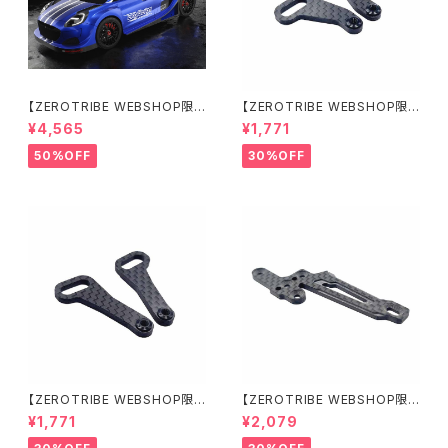
【ZEROTRIBE WEBSHOP限
【ZEROTRIBE WEBSHOP限
定価格】BDRX-190P10R P1
定価格】RCM-X4-CSAR カ
¥4,565
¥1,771
0R クリアーボディ 1/10 ラリー
ーボンリアステアリングアームセ
190mm ライトウェイト
ット XRAY X4用
50%OFF
30%OFF
【ZEROTRIBE WEBSHOP限
【ZEROTRIBE WEBSHOP限
定価格】RCM-X4-CSAF カ
定価格】RCM-X4-FSM-F G
¥1,771
¥2,079
ーボンフロントステアリングアー
eoCarbon フローティングフロ
ムセット XRAY X4用
ントサーボマウント XRAY X4用