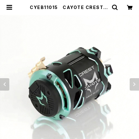
CYEB11015 CAYOTE CREST M
odi 8.0T センサードブラシレス モデ
ィファイドモーター | ZEROTRIBE
WEBSHOP