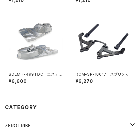
¥1,210
¥1,210
mb V1 small】
b V3】
BDLMH-499TDC エステテ
RCM-SP-10017 スプリットH
ィックキット 499T用 （ドライバ
orizontalボディマウントセット
¥6,600
¥6,270
ー+ヘルメット/ライトバケット/リ
(オプション)
アディフューザー付属）
CATEGORY
ZEROTRIBE