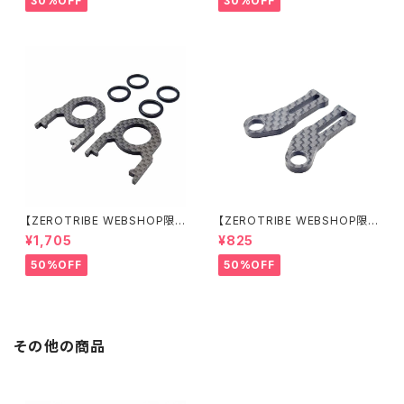
30%OFF
30%OFF
【ZEROTRIBE WEBSHOP限
【ZEROTRIBE WEBSHOP限
定価格】RCM-BD11-TSE カ
定価格】RCM-HRP-ZX-BD10
¥1,705
¥825
ーボンツィーク スティックエンド
LCE Horizontalリアポストボ
プレートセット YOKOMO BD11
ディマウンティングエクステンシ
50%OFF
50%OFF
用
ョンプレート Yokomo BD10L
C/BD11用）
その他の商品