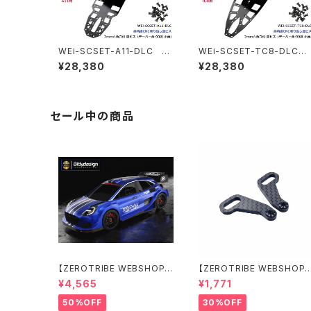
WEi-SCSET-A11-DLC D
WEi-SCSET-TC8-DLC
LC ブラックスプリングスチー
DLC ブラックスプリングスチ
¥28,380
¥28,380
ルシャーシ 1.2mm＆ビスセッ
ールシャーシ 1.2mm＆ビス
ト A11用
ット TC8用
セール中の商品
【ZEROTRIBE WEBSHOP
【ZEROTRIBE WEBSHOP
限定価格】BDRX-190P10R
限定価格】RCM-X4-CSAR
¥4,565
¥1,771
P10R クリアーボディ 1/10
カーボンリアステアリング
ラリー 190mm ライトウェイト
アームセット XRAY X4用
50%OFF
30%OFF