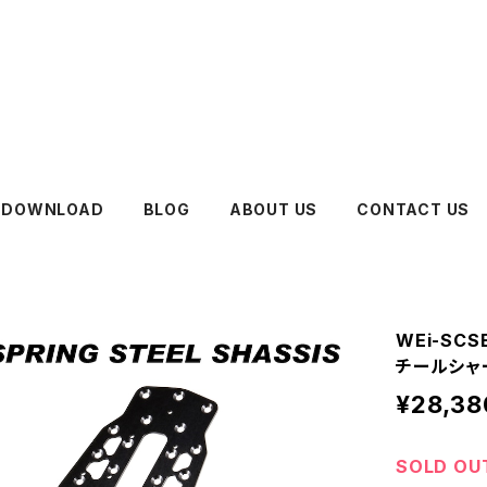
DOWNLOAD
BLOG
ABOUT US
CONTACT US
WEi-SCS
チールシャーシ
¥28,38
SOLD OU