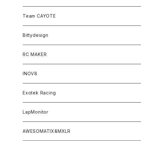
Zetricks（Spare & Optional）
Team CAYOTE
T4 MID Conversion Kit
Batteries
Bittydesign
T4 FWD Conversion Kit
Merchandise
On-Road Clear Body＜オンロード用ボディ＞
RC MAKER
GT8 （1/8 W/B325mm,W/B360mm）
BD9 MID Conversion Kit
Accessories
Liquid Mask＜リキッドマスク＞
SP2＜組立キット／スペアー＆オプションパーツ＞
INOV8
LMH （1/10 190mm）
Option Parts For TRF420,420X
CREST ESC
Accessories＜バッグ/その他製品＞
SP1＜組立キット／スペアー＆オプションパーツ＞
Bodyshell Accessories
Exotek Racing
GT10（1/10 190mm）
CREST X EVO
Option Parts For TA08/TA08R
CREST Stocki Motor
Stencils＜エアブラシ用ステンシル＞
SP1-F＜組立キット／スペアー＆オプションパーツ＞
Setup Tools
Bodies
LapMonitor
TOURING（1/10 190mm）
CRESR RS120
TA08
Option Parts For XRAY T4
CREST Modi Motor
Awesomatix
Pit Accessories
F1ULTRA
Decoder
AWESOMATIX&MXLR