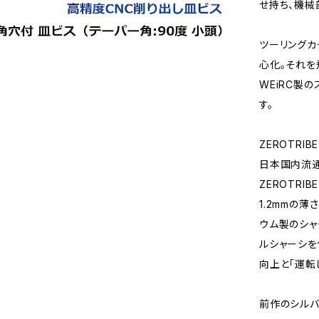
せ持ち、機械
ツーリング
心化。それを
WEiRC製
す。
ZEROTRI
日本国内流通
ZEROTRI
1.2mmの
ウム製のシャ
ルシャーシを
向上と「運転
前作のシル