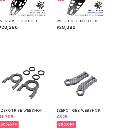
WEi-SCSET-SP1-DLC D
WEi-SCSET-MTC3-DLC
LC ブラックスプリングスチー
DLC ブラックスプリングス
¥28,380
¥28,380
ルシャーシ 1.2mm＆ビスセッ
チールシャーシ 1.2mm＆ビス
ト SP1用
セット MTC3用
【ZEROTRIBE WEBSHOP
【ZEROTRIBE WEBSHOP
限定価格】RCM-BD11-TSE
限定価格】RCM-HRP-ZX-B
¥1,705
¥825
カーボンツィーク スティッ
D10LCE Horizontalリアポ
クエンドプレートセット YOK
ストボディマウンティングエク
50%OFF
50%OFF
OMO BD11用
ステンションプレート Yokom