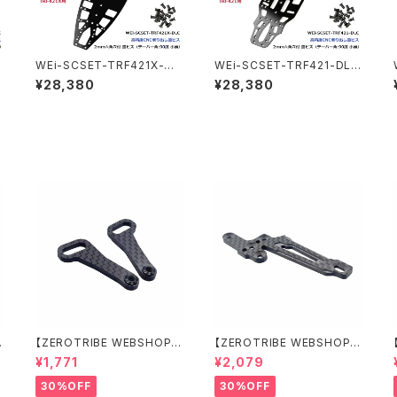
WEi-SCSET-TRF421X-DL
WEi-SCSET-TRF421-DLC
C DLC ブラックスプリング
DLC ブラックスプリングス
¥28,380
¥28,380
セ
スチールシャーシ 1.2mm＆ビ
チールシャーシ 1.2mm＆ビス
スセット TRF421X用
セット TRF421用
【ZEROTRIBE WEBSHOP
【ZEROTRIBE WEBSHOP
限定価格】RCM-X4-CSAF
限定価格】RCM-X4-FSM-F
¥1,771
¥2,079
カーボンフロントステアリン
GeoCarbon フローティン
グアームセット XRAY X4用
グフロントサーボマウント XR
30%OFF
30%OFF
AY X4用