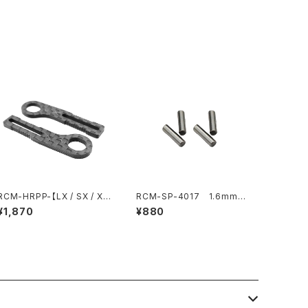
o BD10LC/BD11用）
RCM-HRPP-【LX / SX / X4
RCM-SP-4017 1.6mmフ
X / BD11X / Mi8X】 Horiz
ロントドライブシャフトピン(4)
¥1,870
¥880
ontal リアポストボディマウン
ト Pro エクステンション （適
応ボディ：Xtreme製ボディ※
Mach1除く）