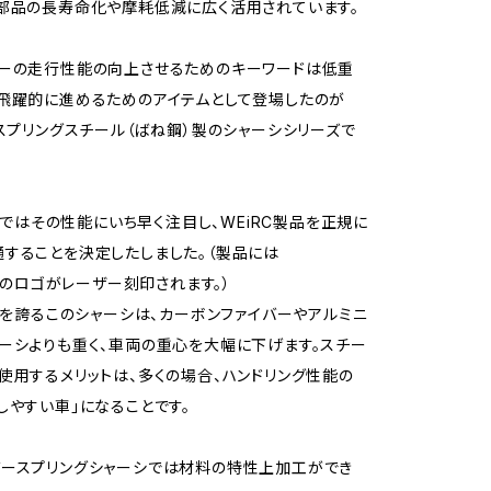
部品の長寿命化や摩耗低減に広く活用されています。
カーの走行性能の向上させるためのキーワードは低重
飛躍的に進めるためのアイテムとして登場したのが
のスプリングスチール（ばね鋼）製のシャーシシリーズで
BEではその性能にいち早く注目し、WEiRC製品を正規に
することを決定したしました。（製品には
BEのロゴがレーザー刻印されます。）
薄さを誇るこのシャーシは、カーボンファイバーやアルミニ
ーシよりも重く、車両の重心を大幅に下げます。スチー
使用するメリットは、多くの場合、ハンドリング性能の
しやすい車」になることです。
バースプリングシャーシでは材料の特性上加工ができ