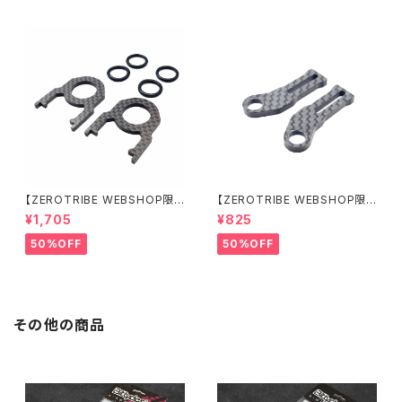
【ZEROTRIBE WEBSHOP限
【ZEROTRIBE WEBSHOP限
定価格】RCM-BD11-TSE カ
定価格】RCM-HRP-ZX-BD10
¥1,705
¥825
ーボンツィーク スティックエンド
LCE Horizontalリアポストボ
プレートセット YOKOMO BD11
ディマウンティングエクステンシ
50%OFF
50%OFF
用
ョンプレート Yokomo BD10L
C/BD11用）
その他の商品