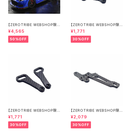
【ZEROTRIBE WEBSHOP限
【ZEROTRIBE WEBSHOP限
定価格】BDRX-190P10R P1
定価格】RCM-X4-CSAR カ
¥4,565
¥1,771
0R クリアーボディ 1/10 ラリー
ーボンリアステアリングアームセ
190mm ライトウェイト
ット XRAY X4用
50%OFF
30%OFF
【ZEROTRIBE WEBSHOP限
【ZEROTRIBE WEBSHOP限
定価格】RCM-X4-CSAF カ
定価格】RCM-X4-FSM-F G
¥1,771
¥2,079
ーボンフロントステアリングアー
eoCarbon フローティングフロ
ムセット XRAY X4用
ントサーボマウント XRAY X4用
30%OFF
30%OFF