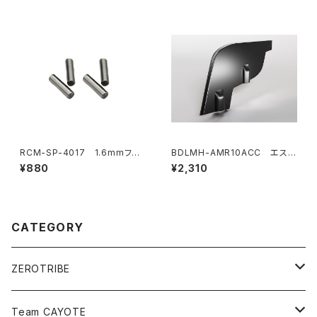
RCM-SP-4017 1.6mmフロ
BDLMH-AMR10ACC エステ
ントドライブシャフトピン(4)
ティックウィングフィン（２個入
¥880
¥2,310
り）AMR10 LMHボディ用
CATEGORY
ZEROTRIBE
Zetricks（Spare & Optional）
Team CAYOTE