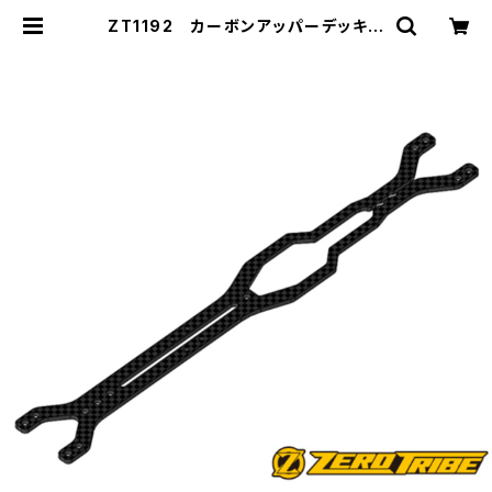
ZT1192 カーボンアッパーデッキナ
ロータイプ Zetricks Type MR T
4 '15-'19用 | ZEROTRIBE WEB
SHOP