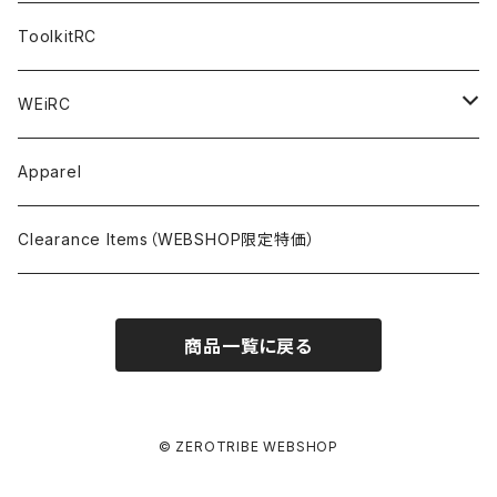
NITORO（1/10 200mm）
A800R
X4
Option Parts For YOKOMO BD8
Accessories
Option Parts
Accessories
A12（KIT＆Spare & Optional）
Chemicals＜ケミカル＞
ToolkitRC
M-Chassis（1/10 W/B210-225mm）
X4F
Shock Oil＜ショックオイル＞
Accessories
YOKOMO
Electronics
Tires＜タイヤ関連＞
WEiRC
F1（1/10）
T4
Diff Oil＜デフオイル＞
BD12
Additive＜グリップ剤＞
Discontinued Products
MUGEN
Tire Cleaner/Additive
OptionParts＜オプションパーツ＞
Spring Steel Chassis
Apparel
GT12（1/12 GT）
X4 ’24
Grease＜グリス＞
BD11
Glue＜瞬間接着剤＞
MTC2
AWESOMATIX A800R＜A800R用オプション＞
Option Parts For A800R
SANWA
Accessories＜アクセサリー＞
DLC Black Spring Steel Chassis
Clearance Items（WEBSHOP限定特価）
1/12 Racing（Pan-Car）
Glue＜瞬間接着剤＞
BD10
Touring Car＜ツーリングカータイヤ用＞
MTC2R
Schumache Mi9＜Mi9用オプション＞
Pit＜ピット用品＞
Repair Parts For LapMonitor
IRIS ONE
Tools＜ツール/バッグ＞
RALLY(1/10)
商品一覧に戻る
Ball Bearing Oil＜ボールベアリングオイル＞
1/12 Racing＜1/12レーシングタイヤ用＞
Pinions/Spur Gears＜ピニオン/スパーギア＞
Tools＜ドライバー他＞
Bodies
Schumacher
Batteries＜バッテリー（バッグ,コネクター類含）＞
Decals＜ステッカー・デカール＞
Setup Tools＜セットアップツール＞
Mi9
Safety Bags＜セーフティバッグ＞
Pit Accessories
Electronics＜電子系部品＞
© ZEROTRIBE WEBSHOP
Weights＜ウェイト＞
Bags＜バッグ＞