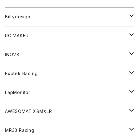
T4 MID Conversion Kit
Batteries
Bittydesign
T4 FWD Conversion Kit
Merchandise
On-Road Clear Body＜オンロード用ボディ＞
RC MAKER
GT8 （1/8 W/B325mm,W/B360mm）
BD9 MID Conversion Kit
Accessories
Liquid Mask＜リキッドマスク＞
SP2＜組立キット／スペアー＆オプションパーツ＞
INOV8
LMH （1/10 190mm）
Option Parts For TRF420,420X
CREST ESC
Accessories＜バッグ/その他製品＞
SP1＜組立キット／スペアー＆オプションパーツ＞
Bodyshell Accessories
Exotek Racing
GT10（1/10 190mm）
CREST X EVO
Option Parts For TA08/TA08R
CREST Stocki Motor
Stencils＜エアブラシ用ステンシル＞
SP1-F＜組立キット／スペアー＆オプションパーツ＞
Setup Tools
Bodies
LapMonitor
TOURING（1/10 190mm）
CRESR RS120
TA08
Option Parts For XRAY T4
CREST Modi Motor
Awesomatix
Pit Accessories
F1ULTRA
Decoder
AWESOMATIX&MXLR
FWD（1/10 190mm）
CREST RS80＆60
TA08R
A800MMX
Option Parts For YOKOMO BD9
Special Set（ZEROTRIBEオリジナル）
XRAY
Radio Accessories
RUBBER TIRES＆WHEEL
Transponder
A800R（KIT＆Spare & Optional）
MR33 Racing