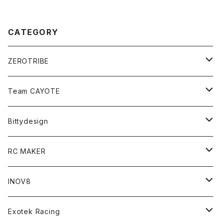
CATEGORY
ZEROTRIBE
Zetricks（Spare & Optional）
Team CAYOTE
T4 MID Conversion Kit
Batteries
Bittydesign
T4 FWD Conversion Kit
Merchandise
On-Road Clear Body＜オンロード用ボディ＞
RC MAKER
GT8 （1/8 W/B325mm,W/B360mm）
BD9 MID Conversion Kit
Accessories
Liquid Mask＜リキッドマスク＞
SP2＜組立キット／スペアー＆オプションパーツ＞
INOV8
LMH （1/10 190mm）
Option Parts For TRF420,420X
CREST ESC
Accessories＜バッグ/その他製品＞
SP1＜組立キット／スペアー＆オプションパーツ＞
Bodyshell Accessories
Exotek Racing