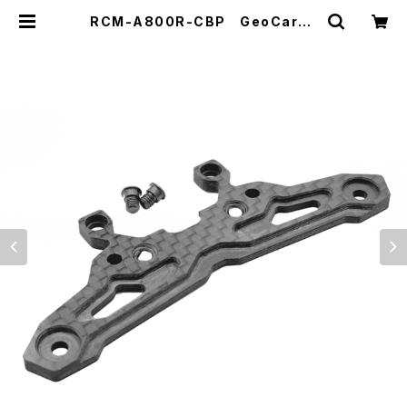
RCM-A800R-CBP GeoCarbo
n フレックスフロントバンパーマウン
ト Awesomatix A800R用 | ZER
OTRIBE WEBSHOP