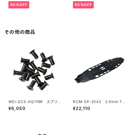
プレートセット YOKOMO BD11
ディマウンティングエクステンシ
50%OFF
50%OFF
用
ョンプレート Yokomo BD10L
C/BD11用）
その他の商品
WEi-SCS-XQ11RR スプリン
RCM-SP-2042 2.0mm 70
グスチールシャーシ用ビスセット
75 T6 アルミニウム シャーシ S
¥6,050
¥22,110
XQ11RR用
P1用