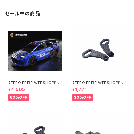
セール中の商品
【ZEROTRIBE WEBSHOP限
【ZEROTRIBE WEBSHOP限
定価格】BDRX-190P10R P1
定価格】RCM-X4-CSAR カ
¥4,565
¥1,771
0R クリアーボディ 1/10 ラリー
ーボンリアステアリングアームセ
190mm ライトウェイト
ット XRAY X4用
50%OFF
30%OFF