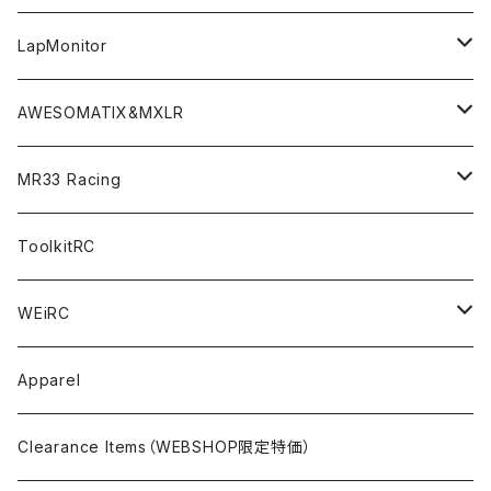
GT10（1/10 190mm）
CREST X EVO
Option Parts For TA08/TA08R
CREST Stocki Motor
Stencils＜エアブラシ用ステンシル＞
SP1-F＜組立キット／スペアー＆オプションパーツ＞
Setup Tools
Bodies
LapMonitor
TOURING（1/10 190mm）
CRESR RS120
TA08
Option Parts For XRAY T4
CREST Modi Motor
Awesomatix
Pit Accessories
F1ULTRA
Decoder
AWESOMATIX&MXLR
FWD（1/10 190mm）
CREST RS80＆60
TA08R
A800MMX
Option Parts For YOKOMO BD9
Special Set（ZEROTRIBEオリジナル）
XRAY
Radio Accessories
RUBBER TIRES＆WHEEL
Transponder
A800R（KIT＆Spare & Optional）
MR33 Racing
NITORO（1/10 200mm）
A800R
X4
Option Parts For YOKOMO BD8
Accessories
Option Parts
Accessories
A12（KIT＆Spare & Optional）
Chemicals＜ケミカル＞
ToolkitRC
M-Chassis（1/10 W/B210-225mm）
X4F
Shock Oil＜ショックオイル＞
Accessories
YOKOMO
Electronics
Tires＜タイヤ関連＞
WEiRC
F1（1/10）
T4
Diff Oil＜デフオイル＞
BD12
Additive＜グリップ剤＞
Discontinued Products
MUGEN
Tire Cleaner/Additive
OptionParts＜オプションパーツ＞
Spring Steel Chassis
Apparel
GT12（1/12 GT）
X4 ’24
Grease＜グリス＞
BD11
Glue＜瞬間接着剤＞
MTC2
AWESOMATIX A800R＜A800R用オプション＞
Option Parts For A800R
SANWA
Accessories＜アクセサリー＞
DLC Black Spring Steel Chassis
Clearance Items（WEBSHOP限定特価）
1/12 Racing（Pan-Car）