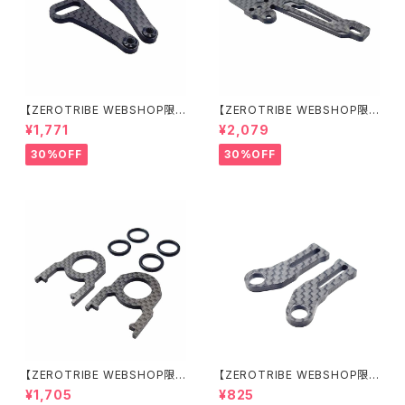
【ZEROTRIBE WEBSHOP限
【ZEROTRIBE WEBSHOP限
定価格】RCM-X4-CSAF カ
定価格】RCM-X4-FSM-F G
¥1,771
¥2,079
ーボンフロントステアリングアー
eoCarbon フローティングフロ
ムセット XRAY X4用
ントサーボマウント XRAY X4用
30%OFF
30%OFF
【ZEROTRIBE WEBSHOP限
【ZEROTRIBE WEBSHOP限
定価格】RCM-BD11-TSE カ
定価格】RCM-HRP-ZX-BD10
¥1,705
¥825
ーボンツィーク スティックエンド
LCE Horizontalリアポストボ