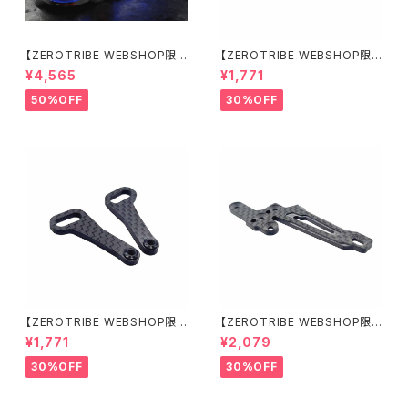
【ZEROTRIBE WEBSHOP限
【ZEROTRIBE WEBSHOP限
定価格】BDRX-190P10R P1
定価格】RCM-X4-CSAR カ
¥4,565
¥1,771
0R クリアーボディ 1/10 ラリー
ーボンリアステアリングアームセ
190mm ライトウェイト
ット XRAY X4用
50%OFF
30%OFF
【ZEROTRIBE WEBSHOP限
【ZEROTRIBE WEBSHOP限
定価格】RCM-X4-CSAF カ
定価格】RCM-X4-FSM-F G
¥1,771
¥2,079
ーボンフロントステアリングアー
eoCarbon フローティングフロ
ムセット XRAY X4用
ントサーボマウント XRAY X4用
30%OFF
30%OFF