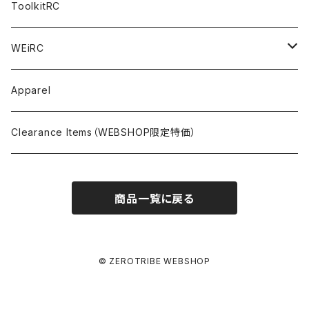
A800R
X4
Option Parts For YOKOMO BD8
Accessories
Option Parts
Accessories
A12（KIT＆Spare & Optional）
Chemicals＜ケミカル＞
ToolkitRC
M-Chassis（1/10 W/B210-225mm）
X4F
Shock Oil＜ショックオイル＞
Accessories
YOKOMO
Electronics
Tires＜タイヤ関連＞
WEiRC
F1（1/10）
T4
Diff Oil＜デフオイル＞
BD12
Additive＜グリップ剤＞
Discontinued Products
MUGEN
Tire Cleaner/Additive
OptionParts＜オプションパーツ＞
Spring Steel Chassis
Apparel
GT12（1/12 GT）
X4 ’24
Grease＜グリス＞
BD11
Glue＜瞬間接着剤＞
MTC2
AWESOMATIX A800R＜A800R用オプション＞
Option Parts For A800R
SANWA
Accessories＜アクセサリー＞
DLC Black Spring Steel Chassis
Clearance Items（WEBSHOP限定特価）
1/12 Racing（Pan-Car）
Glue＜瞬間接着剤＞
BD10
Touring Car＜ツーリングカータイヤ用＞
MTC2R
Schumache Mi9＜Mi9用オプション＞
Pit＜ピット用品＞
Repair Parts For LapMonitor
IRIS ONE
Tools＜ツール/バッグ＞
RALLY(1/10)
商品一覧に戻る
Ball Bearing Oil＜ボールベアリングオイル＞
1/12 Racing＜1/12レーシングタイヤ用＞
Pinions/Spur Gears＜ピニオン/スパーギア＞
Tools＜ドライバー他＞
Bodies
Schumacher
Batteries＜バッテリー（バッグ,コネクター類含）＞
Decals＜ステッカー・デカール＞
Setup Tools＜セットアップツール＞
Mi9
Safety Bags＜セーフティバッグ＞
Pit Accessories
Electronics＜電子系部品＞
© ZEROTRIBE WEBSHOP
Weights＜ウェイト＞
Bags＜バッグ＞
Other＜コネクター他＞
Other＜その他＞
for Touring Cars
Body Shells＜ボディシェル＞