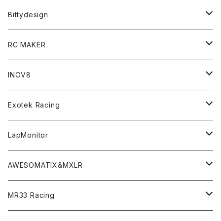
T4 MID Conversion Kit
Batteries
Bittydesign
T4 FWD Conversion Kit
Merchandise
On-Road Clear Body＜オンロード用ボディ＞
RC MAKER
GT8 （1/8 W/B325mm,W/B360mm）
BD9 MID Conversion Kit
Accessories
Liquid Mask＜リキッドマスク＞
SP2＜組立キット／スペアー＆オプションパーツ＞
INOV8
LMH （1/10 190mm）
Option Parts For TRF420,420X
CREST ESC
Accessories＜バッグ/その他製品＞
SP1＜組立キット／スペアー＆オプションパーツ＞
Bodyshell Accessories
Exotek Racing
GT10（1/10 190mm）
CREST X EVO
Option Parts For TA08/TA08R
CREST Stocki Motor
Stencils＜エアブラシ用ステンシル＞
SP1-F＜組立キット／スペアー＆オプションパーツ＞
Setup Tools
Bodies
LapMonitor
TOURING（1/10 190mm）
CRESR RS120
TA08
Option Parts For XRAY T4
CREST Modi Motor
Awesomatix
Pit Accessories
F1ULTRA
Decoder
AWESOMATIX&MXLR
FWD（1/10 190mm）
CREST RS80＆60
TA08R
A800MMX
Option Parts For YOKOMO BD9
Special Set（ZEROTRIBEオリジナル）
XRAY
Radio Accessories
RUBBER TIRES＆WHEEL
Transponder
A800R（KIT＆Spare & Optional）
MR33 Racing
NITORO（1/10 200mm）