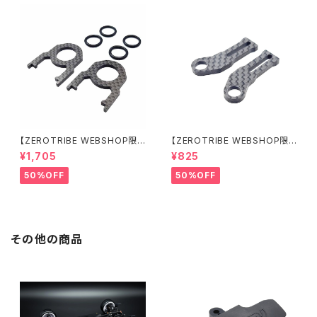
【ZEROTRIBE WEBSHOP限
【ZEROTRIBE WEBSHOP限
定価格】RCM-BD11-TSE カ
定価格】RCM-HRP-ZX-BD10
¥1,705
¥825
ーボンツィーク スティックエンド
LCE Horizontalリアポストボ
プレートセット YOKOMO BD11
ディマウンティングエクステンシ
50%OFF
50%OFF
用
ョンプレート Yokomo BD10L
C/BD11用）
その他の商品