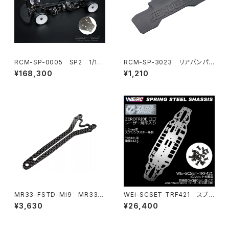
RCM-SP-0005 SP2 1/10
RCM-SP-3023 リアバンパ
電動オンロードツーリングカ
ー
¥168,300
¥1,210
ー カーボンシャーシ仕様
MR33-FSTD-Mi9 MR33
WEi-SCSET-TRF421 スプリ
カーボンスプリットトップデッキ
ングスチールシャーシ＆ビスセッ
¥3,630
¥26,400
フロント 2.0mm Schumache
ト TRF421用
Mi9用