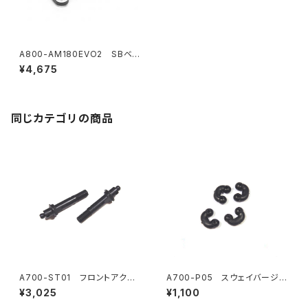
A800-AM180EVO2 SBベル
クランクEVO2
¥4,675
同じカテゴリの商品
A700-ST01 フロントアクス
A700-P05 スウェイバージョ
ル （2）
イント （4）
¥3,025
¥1,100