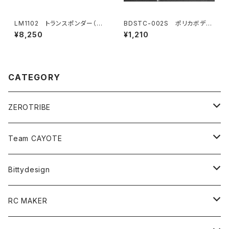
LM1102 トランスポンダー（ス
BDSTC-002S ポリカボディ
ポーツ/プロトタイプカー）
塗装用ステンシル 【Honeyco
¥8,250
¥1,210
mb V1 small】
CATEGORY
ZEROTRIBE
Zetricks（Spare & Optional）
Team CAYOTE
T4 MID Conversion Kit
Batteries
Bittydesign
T4 FWD Conversion Kit
Merchandise
On-Road Clear Body＜オンロード用ボディ＞
RC MAKER