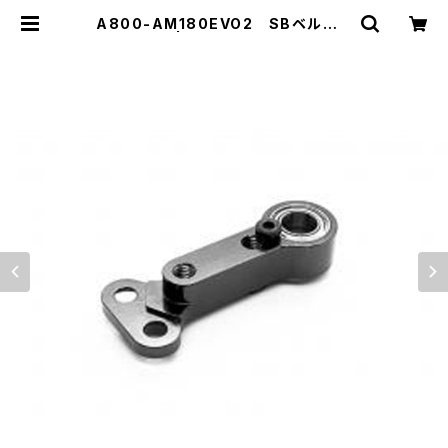
A800-AM180EVO2 SBベルクラ
ンクEVO2 | ZEROTRIBE WEBSH
OP