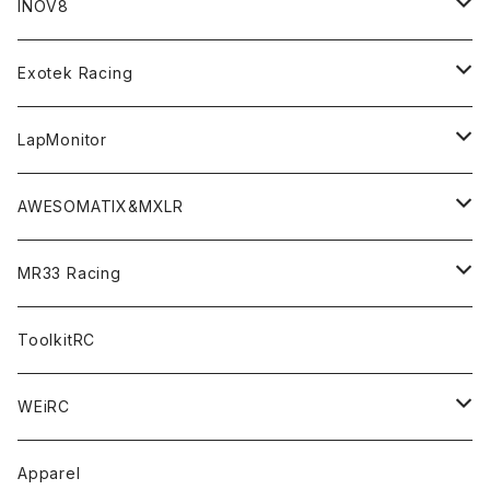
GT8 （1/8 W/B325mm,W/B360mm）
BD9 MID Conversion Kit
Accessories
Liquid Mask＜リキッドマスク＞
SP2＜組立キット／スペアー＆オプションパーツ＞
INOV8
LMH （1/10 190mm）
Option Parts For TRF420,420X
CREST ESC
Accessories＜バッグ/その他製品＞
SP1＜組立キット／スペアー＆オプションパーツ＞
Bodyshell Accessories
Exotek Racing
GT10（1/10 190mm）
CREST X EVO
Option Parts For TA08/TA08R
CREST Stocki Motor
Stencils＜エアブラシ用ステンシル＞
SP1-F＜組立キット／スペアー＆オプションパーツ＞
Setup Tools
Bodies
LapMonitor
TOURING（1/10 190mm）
CRESR RS120
TA08
Option Parts For XRAY T4
CREST Modi Motor
Awesomatix
Pit Accessories
F1ULTRA
Decoder
AWESOMATIX&MXLR
FWD（1/10 190mm）
CREST RS80＆60
TA08R
A800MMX
Option Parts For YOKOMO BD9
Special Set（ZEROTRIBEオリジナル）
XRAY
Radio Accessories
RUBBER TIRES＆WHEEL
Transponder
A800R（KIT＆Spare & Optional）
MR33 Racing
NITORO（1/10 200mm）
A800R
X4
Option Parts For YOKOMO BD8
Accessories
Option Parts
Accessories
A12（KIT＆Spare & Optional）
Chemicals＜ケミカル＞
ToolkitRC
M-Chassis（1/10 W/B210-225mm）
X4F
Shock Oil＜ショックオイル＞
Accessories
YOKOMO
Electronics
Tires＜タイヤ関連＞
WEiRC
F1（1/10）
T4
Diff Oil＜デフオイル＞
BD12
Additive＜グリップ剤＞
Discontinued Products
MUGEN
Tire Cleaner/Additive
OptionParts＜オプションパーツ＞
Spring Steel Chassis
Apparel