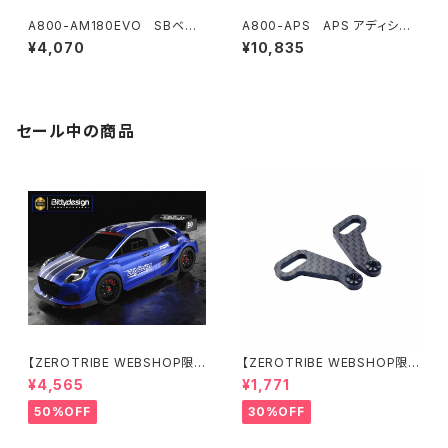
A800-AM180EVO SBベル
A800-APS APS アディショ
クランクEVO
ナルプログレッシブスプリングセ
¥4,070
¥10,835
ット
セール中の商品
【ZEROTRIBE WEBSHOP限
【ZEROTRIBE WEBSHOP限
定価格】BDRX-190P10R P1
定価格】RCM-X4-CSAR カ
¥4,565
¥1,771
0R クリアーボディ 1/10 ラリー
ーボンリアステアリングアームセ
190mm ライトウェイト
ット XRAY X4用
50%OFF
30%OFF