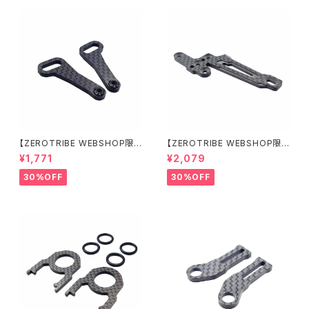
【ZEROTRIBE WEBSHOP限
【ZEROTRIBE WEBSHOP限
定価格】RCM-X4-CSAF カ
定価格】RCM-X4-FSM-F G
¥1,771
¥2,079
ーボンフロントステアリングアー
eoCarbon フローティングフロ
ムセット XRAY X4用
ントサーボマウント XRAY X4用
30%OFF
30%OFF