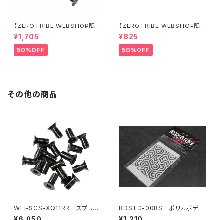
【ZEROTRIBE WEBSHOP限
【ZEROTRIBE WEBSHOP限
定価格】RCM-BD11-TSE カ
定価格】RCM-HRP-ZX-BD10
¥1,705
¥825
ーボンツィーク スティックエンド
LCE Horizontalリアポストボ
プレートセット YOKOMO BD11
ディマウンティングエクステンシ
50%OFF
50%OFF
用
ョンプレート Yokomo BD10L
C/BD11用）
その他の商品
WEi-SCS-XQ11RR スプリン
BDSTC-008S ポリカボディ
グスチールシャーシ用ビスセット
塗装用ステンシル 【Ipnotic V
¥6,050
¥1,210