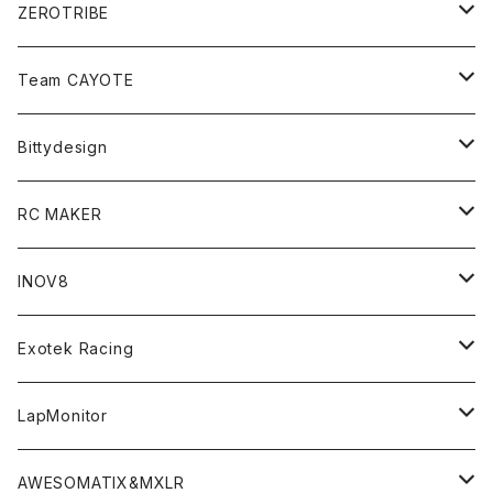
ZEROTRIBE
Zetricks（Spare & Optional）
Team CAYOTE
T4 MID Conversion Kit
Batteries
Bittydesign
T4 FWD Conversion Kit
Merchandise
On-Road Clear Body＜オンロード用ボディ＞
RC MAKER
GT8 （1/8 W/B325mm,W/B360mm）
BD9 MID Conversion Kit
Accessories
Liquid Mask＜リキッドマスク＞
SP2＜組立キット／スペアー＆オプションパーツ＞
INOV8
LMH （1/10 190mm）
Option Parts For TRF420,420X
CREST ESC
Accessories＜バッグ/その他製品＞
SP1＜組立キット／スペアー＆オプションパーツ＞
Bodyshell Accessories
Exotek Racing
GT10（1/10 190mm）
CREST X EVO
Option Parts For TA08/TA08R
CREST Stocki Motor
Stencils＜エアブラシ用ステンシル＞
SP1-F＜組立キット／スペアー＆オプションパーツ＞
Setup Tools
Bodies
LapMonitor
TOURING（1/10 190mm）
CRESR RS120
TA08
Option Parts For XRAY T4
CREST Modi Motor
Awesomatix
Pit Accessories
F1ULTRA
Decoder
AWESOMATIX&MXLR