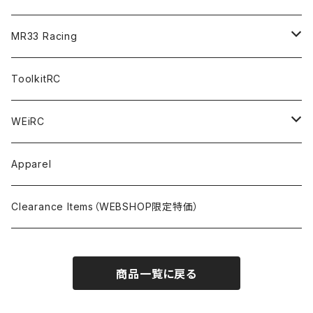
FWD（1/10 190mm）
CREST RS80＆60
TA08R
A800MMX
Option Parts For YOKOMO BD9
Special Set（ZEROTRIBEオリジナル）
XRAY
Radio Accessories
RUBBER TIRES＆WHEEL
Transponder
A800R（KIT＆Spare & Optional）
MR33 Racing
NITORO（1/10 200mm）
A800R
X4
Option Parts For YOKOMO BD8
Accessories
Option Parts
Accessories
A12（KIT＆Spare & Optional）
Chemicals＜ケミカル＞
ToolkitRC
M-Chassis（1/10 W/B210-225mm）
X4F
Shock Oil＜ショックオイル＞
Accessories
YOKOMO
Electronics
Tires＜タイヤ関連＞
WEiRC
F1（1/10）
T4
Diff Oil＜デフオイル＞
BD12
Additive＜グリップ剤＞
Discontinued Products
MUGEN
Tire Cleaner/Additive
OptionParts＜オプションパーツ＞
Spring Steel Chassis
Apparel
GT12（1/12 GT）
X4 ’24
Grease＜グリス＞
BD11
Glue＜瞬間接着剤＞
MTC2
AWESOMATIX A800R＜A800R用オプション＞
Option Parts For A800R
SANWA
Accessories＜アクセサリー＞
DLC Black Spring Steel Chassis
Clearance Items（WEBSHOP限定特価）
1/12 Racing（Pan-Car）
Glue＜瞬間接着剤＞
BD10
Touring Car＜ツーリングカータイヤ用＞
MTC2R
Schumache Mi9＜Mi9用オプション＞
Pit＜ピット用品＞
Repair Parts For LapMonitor
IRIS ONE
Tools＜ツール/バッグ＞
RALLY(1/10)
商品一覧に戻る
Ball Bearing Oil＜ボールベアリングオイル＞
1/12 Racing＜1/12レーシングタイヤ用＞
Pinions/Spur Gears＜ピニオン/スパーギア＞
Tools＜ドライバー他＞
Bodies
Schumacher
Batteries＜バッテリー（バッグ,コネクター類含）＞