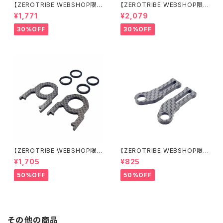
【ZEROTRIBE WEBSHOP限
【ZEROTRIBE WEBSHOP限
定価格】RCM-X4-CSAF カ
定価格】RCM-X4-FSM-F G
¥1,771
¥2,079
ーボンフロントステアリングアー
eoCarbon フローティングフロ
ムセット XRAY X4用
ントサーボマウント XRAY X4用
30%OFF
30%OFF
【ZEROTRIBE WEBSHOP限
【ZEROTRIBE WEBSHOP限
定価格】RCM-BD11-TSE カ
定価格】RCM-HRP-ZX-BD10
¥1,705
¥825
ーボンツィーク スティックエンド
LCE Horizontalリアポストボ
プレートセット YOKOMO BD11
ディマウンティングエクステンシ
50%OFF
50%OFF
用
ョンプレート Yokomo BD10L
C/BD11用）
その他の商品