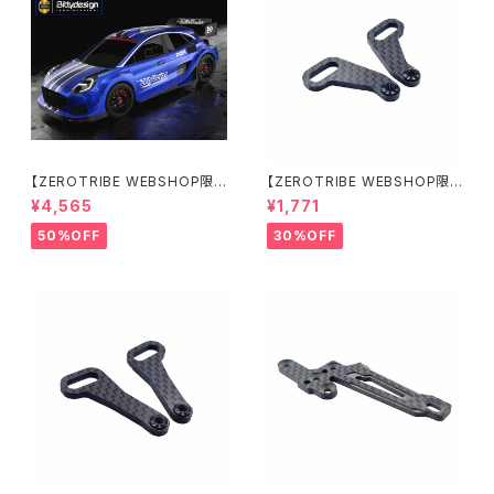
【ZEROTRIBE WEBSHOP限
【ZEROTRIBE WEBSHOP限
定価格】BDRX-190P10R P1
定価格】RCM-X4-CSAR カ
¥4,565
¥1,771
0R クリアーボディ 1/10 ラリー
ーボンリアステアリングアームセ
190mm ライトウェイト
ット XRAY X4用
50%OFF
30%OFF