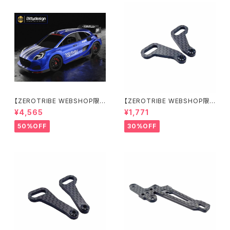
【ZEROTRIBE WEBSHOP限
【ZEROTRIBE WEBSHOP限
定価格】BDRX-190P10R P1
定価格】RCM-X4-CSAR カ
¥4,565
¥1,771
0R クリアーボディ 1/10 ラリー
ーボンリアステアリングアームセ
190mm ライトウェイト
ット XRAY X4用
50%OFF
30%OFF