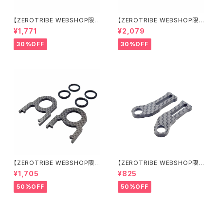
【ZEROTRIBE WEBSHOP限
【ZEROTRIBE WEBSHOP限
定価格】RCM-X4-CSAF カ
定価格】RCM-X4-FSM-F G
¥1,771
¥2,079
ーボンフロントステアリングアー
eoCarbon フローティングフロ
ムセット XRAY X4用
ントサーボマウント XRAY X4用
30%OFF
30%OFF
【ZEROTRIBE WEBSHOP限
【ZEROTRIBE WEBSHOP限
定価格】RCM-BD11-TSE カ
定価格】RCM-HRP-ZX-BD10
¥1,705
¥825
ーボンツィーク スティックエンド
LCE Horizontalリアポストボ
プレートセット YOKOMO BD11
ディマウンティングエクステンシ
50%OFF
50%OFF
用
ョンプレート Yokomo BD10L
C/BD11用）