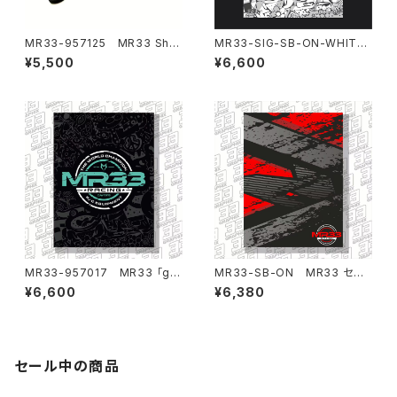
MR33-957125 MR33 Shi
MR33-SIG-SB-ON-WHITE
mFix ロールセンターシム用取
MR33 シグネチャーセットア
¥5,500
¥6,600
り付け工具セット6-10mmシム
ップボード 39 x 29 x 1cm ホ
用
ワイト
MR33-957017 MR33 「go
MR33-SB-ON MR33 セット
es・CAYOTE」セットアップボー
アップボード 39 x 29 x 1cm
¥6,600
¥6,380
ドオンロード 39 x 29 x 1cm
セール中の商品