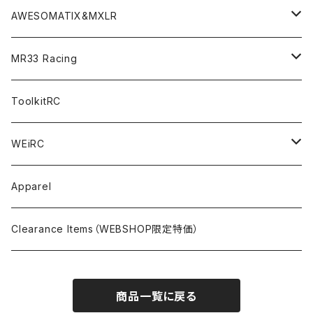
TOURING（1/10 190mm）
CRESR RS120
TA08
Option Parts For XRAY T4
CREST Modi Motor
Awesomatix
Pit Accessories
F1ULTRA
Decoder
AWESOMATIX&MXLR
FWD（1/10 190mm）
CREST RS80＆60
TA08R
A800MMX
Option Parts For YOKOMO BD9
Special Set（ZEROTRIBEオリジナル）
XRAY
Radio Accessories
RUBBER TIRES＆WHEEL
Transponder
A800R（KIT＆Spare & Optional）
MR33 Racing
NITORO（1/10 200mm）
A800R
X4
Option Parts For YOKOMO BD8
Accessories
Option Parts
Accessories
A12（KIT＆Spare & Optional）
Chemicals＜ケミカル＞
ToolkitRC
M-Chassis（1/10 W/B210-225mm）
X4F
Shock Oil＜ショックオイル＞
Accessories
YOKOMO
Electronics
Tires＜タイヤ関連＞
WEiRC
F1（1/10）
T4
Diff Oil＜デフオイル＞
BD12
Additive＜グリップ剤＞
Discontinued Products
MUGEN
Tire Cleaner/Additive
OptionParts＜オプションパーツ＞
Spring Steel Chassis
Apparel
GT12（1/12 GT）
X4 ’24
Grease＜グリス＞
BD11
Glue＜瞬間接着剤＞
MTC2
AWESOMATIX A800R＜A800R用オプション＞
Option Parts For A800R
SANWA
Accessories＜アクセサリー＞
DLC Black Spring Steel Chassis
Clearance Items（WEBSHOP限定特価）
1/12 Racing（Pan-Car）
Glue＜瞬間接着剤＞
BD10
Touring Car＜ツーリングカータイヤ用＞
MTC2R
Schumache Mi9＜Mi9用オプション＞
Pit＜ピット用品＞
Repair Parts For LapMonitor
IRIS ONE
Tools＜ツール/バッグ＞
RALLY(1/10)
商品一覧に戻る
Ball Bearing Oil＜ボールベアリングオイル＞
1/12 Racing＜1/12レーシングタイヤ用＞
Pinions/Spur Gears＜ピニオン/スパーギア＞
Tools＜ドライバー他＞