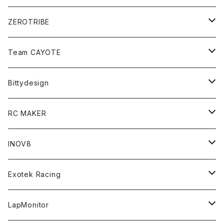
ZEROTRIBE
Zetricks（Spare & Optional）
Team CAYOTE
T4 MID Conversion Kit
Batteries
Bittydesign
T4 FWD Conversion Kit
Merchandise
On-Road Clear Body＜オンロード用ボディ＞
RC MAKER
GT8 （1/8 W/B325mm,W/B360mm）
BD9 MID Conversion Kit
Accessories
Liquid Mask＜リキッドマスク＞
SP2＜組立キット／スペアー＆オプションパーツ＞
INOV8
LMH （1/10 190mm）
Option Parts For TRF420,420X
CREST ESC
Accessories＜バッグ/その他製品＞
SP1＜組立キット／スペアー＆オプションパーツ＞
Bodyshell Accessories
Exotek Racing
GT10（1/10 190mm）
CREST X EVO
Option Parts For TA08/TA08R
CREST Stocki Motor
Stencils＜エアブラシ用ステンシル＞
SP1-F＜組立キット／スペアー＆オプションパーツ＞
Setup Tools
Bodies
LapMonitor