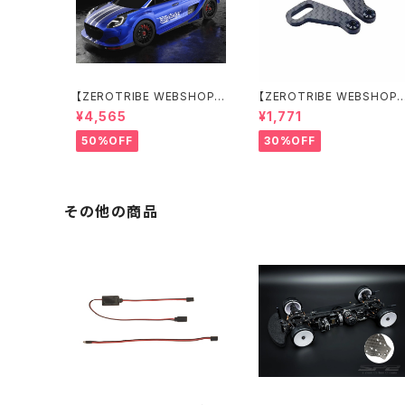
【ZEROTRIBE WEBSHOP
【ZEROTRIBE WEBSHOP
限定価格】BDRX-190P10R
限定価格】RCM-X4-CSAR
¥4,565
¥1,771
P10R クリアーボディ 1/10
カーボンリアステアリング
ラリー 190mm ライトウェイト
アームセット XRAY X4用
50%OFF
30%OFF
その他の商品