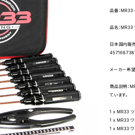
品番：MR33-T
品名：MR33
日本国内販売
457168738
メーカー希望
商品説明：M
ています。
1 x MR3
1 x MR3
1 x MR3