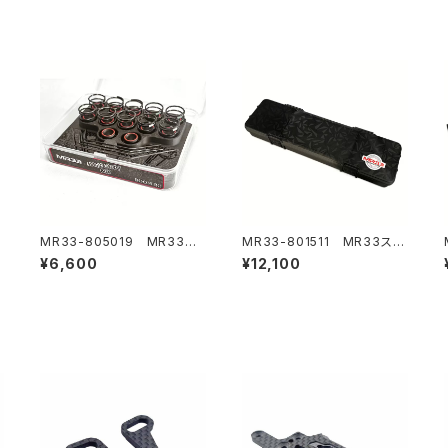
MR33-805019 MR33マ
MR33-801511 MR33スト
ジックキャディボックス 1/10
レージボックス HUDY 1/10
¥6,600
¥12,100
オンロードスプリング＆アンチ
オンロードセットアップシステ
ロールバー収納ケース Muge
ム#109301用
n/ARC/Xray/Schumacher
用