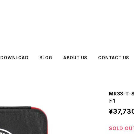
DOWNLOAD
BLOG
ABOUT US
CONTACT US
MR33-T
ト1
¥37,73
SOLD OU