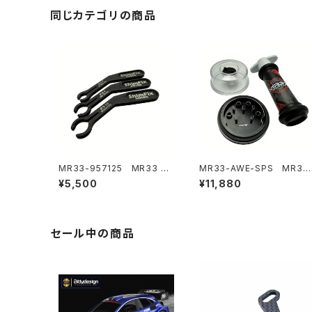
同じカテゴリの商品
MR33-957125 MR33 Sh
MR33-AWE-SPS MR33
imFix ロールセンターシム用
ショックポンプセット Aweso
¥5,500
¥11,880
取り付け工具セット6-10mm
matix A800R用
シム用
セール中の商品