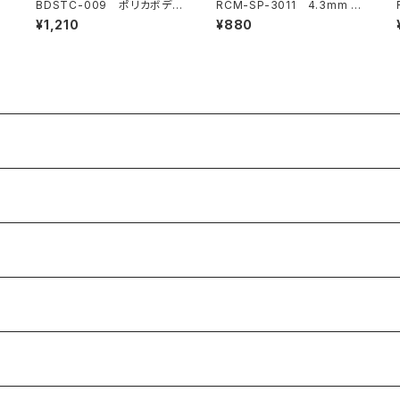
1
BDSTC-009 ポリカボディ
RCM-SP-3011 4.3mm x
塗装用ステンシル 【Snake】
13mmボールキャップ (2)
¥1,210
¥880