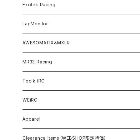
LMH （1/10 190mm）
Option Parts For TRF420,420X
CREST ESC
Accessories＜バッグ/その他製品＞
SP1＜組立キット／スペアー＆オプションパーツ＞
Bodyshell Accessories
Exotek Racing
GT10（1/10 190mm）
CREST X EVO
Option Parts For TA08/TA08R
CREST Stocki Motor
Stencils＜エアブラシ用ステンシル＞
SP1-F＜組立キット／スペアー＆オプションパーツ＞
Setup Tools
Bodies
LapMonitor
TOURING（1/10 190mm）
CRESR RS120
TA08
Option Parts For XRAY T4
CREST Modi Motor
Awesomatix
Pit Accessories
F1ULTRA
Decoder
AWESOMATIX&MXLR
FWD（1/10 190mm）
CREST RS80＆60
TA08R
A800MMX
Option Parts For YOKOMO BD9
Special Set（ZEROTRIBEオリジナル）
XRAY
Radio Accessories
RUBBER TIRES＆WHEEL
Transponder
A800R（KIT＆Spare & Optional）
MR33 Racing
NITORO（1/10 200mm）
A800R
X4
Option Parts For YOKOMO BD8
Accessories
Option Parts
Accessories
A12（KIT＆Spare & Optional）
Chemicals＜ケミカル＞
ToolkitRC
M-Chassis（1/10 W/B210-225mm）
X4F
Shock Oil＜ショックオイル＞
Accessories
YOKOMO
Electronics
Tires＜タイヤ関連＞
WEiRC
F1（1/10）
T4
Diff Oil＜デフオイル＞
BD12
Additive＜グリップ剤＞
Discontinued Products
MUGEN
Tire Cleaner/Additive
OptionParts＜オプションパーツ＞
Spring Steel Chassis
Apparel
GT12（1/12 GT）
X4 ’24
Grease＜グリス＞
BD11
Glue＜瞬間接着剤＞
MTC2
AWESOMATIX A800R＜A800R用オプション＞
Option Parts For A800R
SANWA
Accessories＜アクセサリー＞
DLC Black Spring Steel Chassis
Clearance Items（WEBSHOP限定特価）