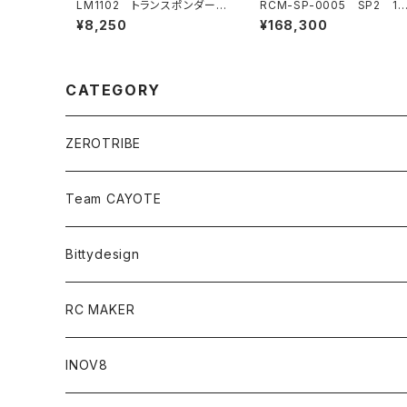
LM1102 トランスポンダー
RCM-SP-0005 SP2 1/
（スポーツ/プロトタイプカー）
0 電動オンロードツーリング
¥8,250
¥168,300
カー カーボンシャーシ仕様
CATEGORY
ZEROTRIBE
Zetricks（Spare & Optional）
Team CAYOTE
T4 MID Conversion Kit
Batteries
Bittydesign
T4 FWD Conversion Kit
Merchandise
On-Road Clear Body＜オンロード用ボディ＞
RC MAKER
GT8 （1/8 W/B325mm,W/B360mm）
BD9 MID Conversion Kit
Accessories
Liquid Mask＜リキッドマスク＞
SP2＜組立キット／スペアー＆オプションパーツ＞
INOV8