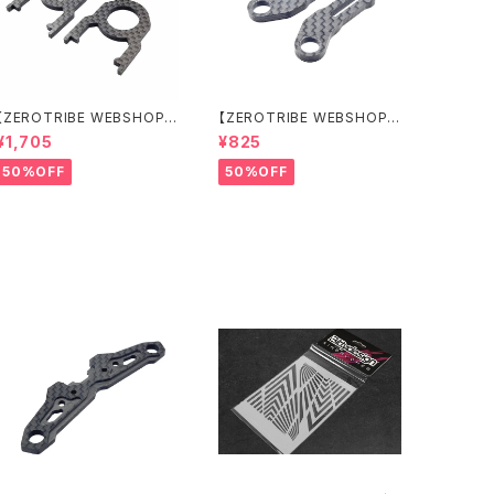
【ZEROTRIBE WEBSHOP
【ZEROTRIBE WEBSHOP
限定価格】RCM-BD11-TSE
限定価格】RCM-HRP-ZX-B
¥1,705
¥825
カーボンツィーク スティッ
D10LCE Horizontalリアポ
クエンドプレートセット YOK
ストボディマウンティングエク
50%OFF
50%OFF
OMO BD11用
ステンションプレート Yokom
o BD10LC/BD11用）