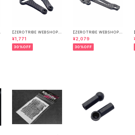
【ZEROTRIBE WEBSHOP
【ZEROTRIBE WEBSHOP
限定価格】RCM-X4-CSAF
限定価格】RCM-X4-FSM-F
¥1,771
¥2,079
カーボンフロントステアリン
GeoCarbon フローティン
グアームセット XRAY X4用
グフロントサーボマウント XR
30%OFF
30%OFF
AY X4用