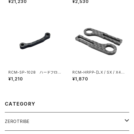
¥21,230
¥2,530
シレス モディファイドモーター
ンロード用 - Xtreme
RCM-SP-1028 ハードフロン
RCM-HRPP-【LX / SX / X4X
トバルクヘッドフレックスブレー
/ BD11X / Mi8X】 Horizonta
¥1,210
¥1,870
ス(オプション)
l リアポストボディマウント Pro
エクステンション （適応ボデ
ィ：Xtreme製ボディ※Mach1
除く）
CATEGORY
ZEROTRIBE