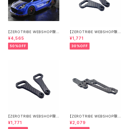
【ZEROTRIBE WEBSHOP限
【ZEROTRIBE WEBSHOP限
定価格】BDRX-190P10R P1
定価格】RCM-X4-CSAR カ
¥4,565
¥1,771
0R クリアーボディ 1/10 ラリー
ーボンリアステアリングアームセ
190mm ライトウェイト
ット XRAY X4用
50%OFF
30%OFF
【ZEROTRIBE WEBSHOP限
【ZEROTRIBE WEBSHOP限
定価格】RCM-X4-CSAF カ
定価格】RCM-X4-FSM-F G
¥1,771
¥2,079
ーボンフロントステアリングアー
eoCarbon フローティングフロ