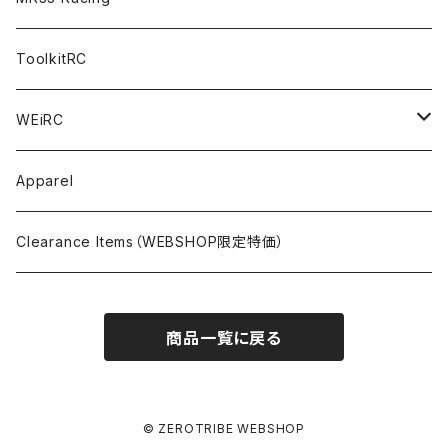
NITORO（1/10 200mm）
A800R
X4
Option Parts For YOKOMO BD8
Accessories
Option Parts
Accessories
A12（KIT＆Spare & Optional）
Chemicals＜ケミカル＞
ToolkitRC
M-Chassis（1/10 W/B210-225mm）
X4F
Shock Oil＜ショックオイル＞
Accessories
YOKOMO
Electronics
Tires＜タイヤ関連＞
WEiRC
F1（1/10）
T4
Diff Oil＜デフオイル＞
BD12
Additive＜グリップ剤＞
Discontinued Products
MUGEN
Tire Cleaner/Additive
OptionParts＜オプションパーツ＞
Spring Steel Chassis
Apparel
GT12（1/12 GT）
X4 ’24
Grease＜グリス＞
BD11
Glue＜瞬間接着剤＞
MTC2
AWESOMATIX A800R＜A800R用オプション＞
Option Parts For A800R
SANWA
Accessories＜アクセサリー＞
DLC Black Spring Steel Chassis
Clearance Items（WEBSHOP限定特価）
1/12 Racing（Pan-Car）
Glue＜瞬間接着剤＞
BD10
Touring Car＜ツーリングカータイヤ用＞
MTC2R
Schumache Mi9＜Mi9用オプション＞
Pit＜ピット用品＞
Repair Parts For LapMonitor
IRIS ONE
Tools＜ツール/バッグ＞
RALLY(1/10)
商品一覧に戻る
Ball Bearing Oil＜ボールベアリングオイル＞
1/12 Racing＜1/12レーシングタイヤ用＞
Pinions/Spur Gears＜ピニオン/スパーギア＞
Tools＜ドライバー他＞
Bodies
Schumacher
Batteries＜バッテリー（バッグ,コネクター類含）＞
Decals＜ステッカー・デカール＞
Setup Tools＜セットアップツール＞
Mi9
Safety Bags＜セーフティバッグ＞
Pit Accessories
Electronics＜電子系部品＞
© ZEROTRIBE WEBSHOP