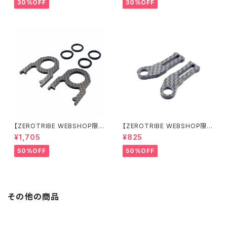
ムセット XRAY X4用
ントサーボマウント XRAY X4用
30%OFF
30%OFF
【ZEROTRIBE WEBSHOP限
【ZEROTRIBE WEBSHOP限
定価格】RCM-BD11-TSE カ
定価格】RCM-HRP-ZX-BD10
¥1,705
¥825
ーボンツィーク スティックエンド
LCE Horizontalリアポストボ
プレートセット YOKOMO BD11
ディマウンティングエクステンシ
50%OFF
50%OFF
用
ョンプレート Yokomo BD10L
C/BD11用）
その他の商品