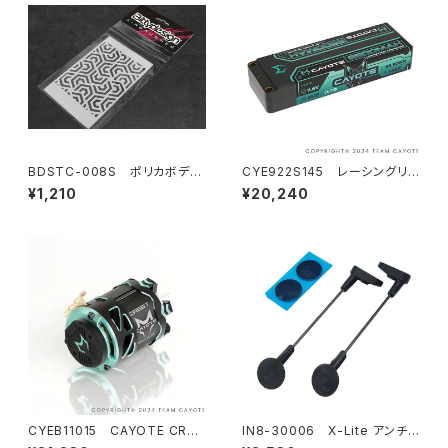
BDSTC-008S ポリカボディ
CYE922S145 レーシングリ
塗装用ステンシル 【Ipnotic V
ポバッテリー 9200mAh ,145C
¥1,210
¥20,240
4 small】
,2S1P ,7.6V ,69.92Wh
CYEB11015 CAYOTE CRES
IN8-30006 X-Lite アンチタ
T Modi 8.0T センサードブラ
ックウィングマウント 1/10 EP オ