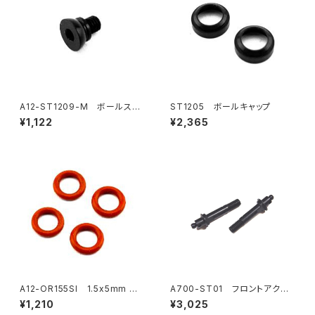
A12-ST1209-M ボールスタ
ST1205 ボールキャップ
ッド
¥1,122
¥2,365
A12-OR155SI 1.5x5mm Oリ
A700-ST01 フロントアクス
ング （4）
ル （2）
¥1,210
¥3,025