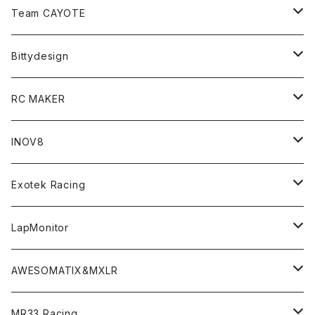
Zetricks（Spare & Optional）
Team CAYOTE
T4 MID Conversion Kit
Batteries
Bittydesign
T4 FWD Conversion Kit
Merchandise
On-Road Clear Body＜オンロード用ボディ＞
RC MAKER
GT8 （1/8 W/B325mm,W/B360mm）
BD9 MID Conversion Kit
Accessories
Liquid Mask＜リキッドマスク＞
SP2＜組立キット／スペアー＆オプションパーツ＞
INOV8
LMH （1/10 190mm）
Option Parts For TRF420,420X
CREST ESC
Accessories＜バッグ/その他製品＞
SP1＜組立キット／スペアー＆オプションパーツ＞
Bodyshell Accessories
Exotek Racing
GT10（1/10 190mm）
CREST X EVO
Option Parts For TA08/TA08R
CREST Stocki Motor
Stencils＜エアブラシ用ステンシル＞
SP1-F＜組立キット／スペアー＆オプションパーツ＞
Setup Tools
Bodies
LapMonitor
TOURING（1/10 190mm）
CRESR RS120
TA08
Option Parts For XRAY T4
CREST Modi Motor
Awesomatix
Pit Accessories
F1ULTRA
Decoder
AWESOMATIX&MXLR
FWD（1/10 190mm）
CREST RS80＆60
TA08R
A800MMX
Option Parts For YOKOMO BD9
Special Set（ZEROTRIBEオリジナル）
XRAY
Radio Accessories
RUBBER TIRES＆WHEEL
Transponder
A800R（KIT＆Spare & Optional）
MR33 Racing