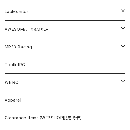
GT10（1/10 190mm）
CREST X EVO
Option Parts For TA08/TA08R
CREST Stocki Motor
Stencils＜エアブラシ用ステンシル＞
SP1-F＜組立キット／スペアー＆オプションパーツ＞
Setup Tools
Bodies
LapMonitor
TOURING（1/10 190mm）
CRESR RS120
TA08
Option Parts For XRAY T4
CREST Modi Motor
Awesomatix
Pit Accessories
F1ULTRA
Decoder
AWESOMATIX&MXLR
FWD（1/10 190mm）
CREST RS80＆60
TA08R
A800MMX
Option Parts For YOKOMO BD9
Special Set（ZEROTRIBEオリジナル）
XRAY
Radio Accessories
RUBBER TIRES＆WHEEL
Transponder
A800R（KIT＆Spare & Optional）
MR33 Racing
NITORO（1/10 200mm）
A800R
X4
Option Parts For YOKOMO BD8
Accessories
Option Parts
Accessories
A12（KIT＆Spare & Optional）
Chemicals＜ケミカル＞
ToolkitRC
M-Chassis（1/10 W/B210-225mm）
X4F
Shock Oil＜ショックオイル＞
Accessories
YOKOMO
Electronics
Tires＜タイヤ関連＞
WEiRC
F1（1/10）
T4
Diff Oil＜デフオイル＞
BD12
Additive＜グリップ剤＞
Discontinued Products
MUGEN
Tire Cleaner/Additive
OptionParts＜オプションパーツ＞
Spring Steel Chassis
Apparel
GT12（1/12 GT）
X4 ’24
Grease＜グリス＞
BD11
Glue＜瞬間接着剤＞
MTC2
AWESOMATIX A800R＜A800R用オプション＞
Option Parts For A800R
SANWA
Accessories＜アクセサリー＞
DLC Black Spring Steel Chassis
Clearance Items（WEBSHOP限定特価）
1/12 Racing（Pan-Car）