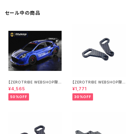
セール中の商品
【ZEROTRIBE WEBSHOP限
【ZEROTRIBE WEBSHOP限
定価格】BDRX-190P10R P1
定価格】RCM-X4-CSAR カ
¥4,565
¥1,771
0R クリアーボディ 1/10 ラリー
ーボンリアステアリングアームセ
190mm ライトウェイト
ット XRAY X4用
50%OFF
30%OFF