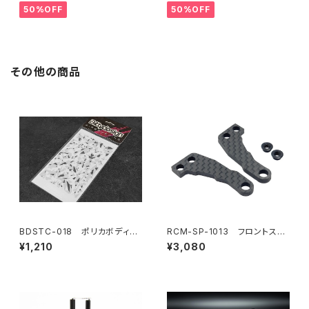
プレートセット YOKOMO BD11
ディマウンティングエクステンシ
50%OFF
50%OFF
用
ョンプレート Yokomo BD10L
C/BD11用）
その他の商品
BDSTC-018 ポリカボディ塗
RCM-SP-1013 フロントステ
装用ステンシル 【Camo Artic
アリングアーム（2）
¥1,210
¥3,080
（A + B）】