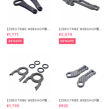
【ZEROTRIBE WEBSHOP限
【ZEROTRIBE WEBSHOP限
定価格】RCM-X4-CSAF カ
定価格】RCM-X4-FSM-F G
¥1,771
¥2,079
ーボンフロントステアリングアー
eoCarbon フローティングフロ
ムセット XRAY X4用
ントサーボマウント XRAY X4用
30%OFF
30%OFF
【ZEROTRIBE WEBSHOP限
【ZEROTRIBE WEBSHOP限
定価格】RCM-BD11-TSE カ
定価格】RCM-HRP-ZX-BD10
¥1,705
¥825
ーボンツィーク スティックエンド
LCE Horizontalリアポストボ