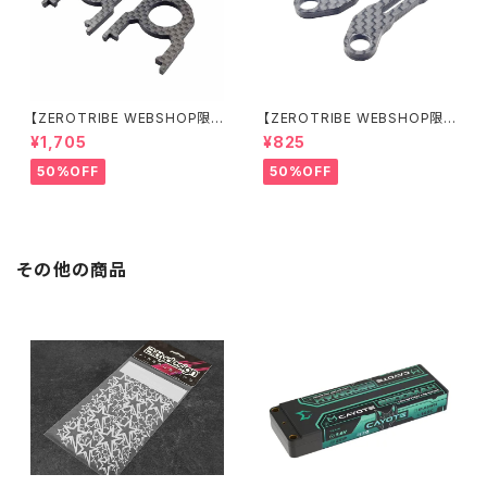
【ZEROTRIBE WEBSHOP限
【ZEROTRIBE WEBSHOP限
定価格】RCM-BD11-TSE カ
定価格】RCM-HRP-ZX-BD10
¥1,705
¥825
ーボンツィーク スティックエンド
LCE Horizontalリアポストボ
プレートセット YOKOMO BD11
ディマウンティングエクステンシ
50%OFF
50%OFF
用
ョンプレート Yokomo BD10L
C/BD11用）
その他の商品