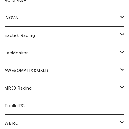
RC MAKER
GT8 （1/8 W/B325mm,W/B360mm）
BD9 MID Conversion Kit
Accessories
Liquid Mask＜リキッドマスク＞
SP2＜組立キット／スペアー＆オプションパーツ＞
INOV8
LMH （1/10 190mm）
Option Parts For TRF420,420X
CREST ESC
Accessories＜バッグ/その他製品＞
SP1＜組立キット／スペアー＆オプションパーツ＞
Bodyshell Accessories
Exotek Racing
GT10（1/10 190mm）
CREST X EVO
Option Parts For TA08/TA08R
CREST Stocki Motor
Stencils＜エアブラシ用ステンシル＞
SP1-F＜組立キット／スペアー＆オプションパーツ＞
Setup Tools
Bodies
LapMonitor
TOURING（1/10 190mm）
CRESR RS120
TA08
Option Parts For XRAY T4
CREST Modi Motor
Awesomatix
Pit Accessories
F1ULTRA
Decoder
AWESOMATIX&MXLR
FWD（1/10 190mm）
CREST RS80＆60
TA08R
A800MMX
Option Parts For YOKOMO BD9
Special Set（ZEROTRIBEオリジナル）
XRAY
Radio Accessories
RUBBER TIRES＆WHEEL
Transponder
A800R（KIT＆Spare & Optional）
MR33 Racing
NITORO（1/10 200mm）
A800R
X4
Option Parts For YOKOMO BD8
Accessories
Option Parts
Accessories
A12（KIT＆Spare & Optional）
Chemicals＜ケミカル＞
ToolkitRC
M-Chassis（1/10 W/B210-225mm）
X4F
Shock Oil＜ショックオイル＞
Accessories
YOKOMO
Electronics
Tires＜タイヤ関連＞
WEiRC