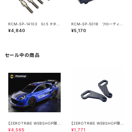
RCM-SP-14103 Gr.5 チタン
RCM-SP-5018 フローティン
ターンバックルセット(オプショ
グエレクトロニクスプレートバル
¥4,840
¥5,170
ン)
クヘッド(6.5g)(オプション)
セール中の商品
【ZEROTRIBE WEBSHOP限
【ZEROTRIBE WEBSHOP限
定価格】BDRX-190P10R P1
定価格】RCM-X4-CSAR カ
¥4,565
¥1,771