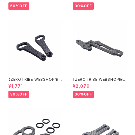
0R クリアーボディ 1/10 ラリー
ーボンリアステアリングアームセ
190mm ライトウェイト
ット XRAY X4用
50%OFF
30%OFF
【ZEROTRIBE WEBSHOP限
【ZEROTRIBE WEBSHOP限
定価格】RCM-X4-CSAF カ
定価格】RCM-X4-FSM-F G
¥1,771
¥2,079
ーボンフロントステアリングアー
eoCarbon フローティングフロ
ムセット XRAY X4用
ントサーボマウント XRAY X4用
30%OFF
30%OFF