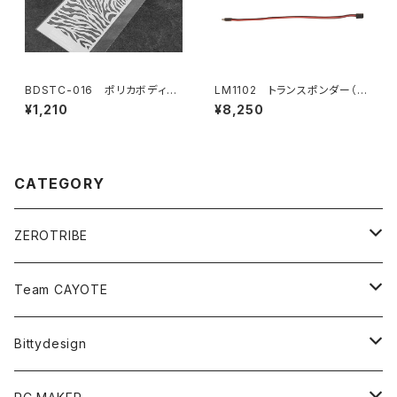
BDSTC-016 ポリカボディ塗
LM1102 トランスポンダー（ス
装用ステンシル 【Zebra】
ポーツ/プロトタイプカー）
¥1,210
¥8,250
CATEGORY
ZEROTRIBE
Zetricks（Spare & Optional）
Team CAYOTE
T4 MID Conversion Kit
Batteries
Bittydesign
T4 FWD Conversion Kit
Merchandise
On-Road Clear Body＜オンロード用ボディ＞