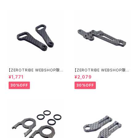
【ZEROTRIBE WEBSHOP限
【ZEROTRIBE WEBSHOP限
定価格】RCM-X4-CSAF カ
定価格】RCM-X4-FSM-F G
¥1,771
¥2,079
ーボンフロントステアリングアー
eoCarbon フローティングフロ
ムセット XRAY X4用
ントサーボマウント XRAY X4用
30%OFF
30%OFF