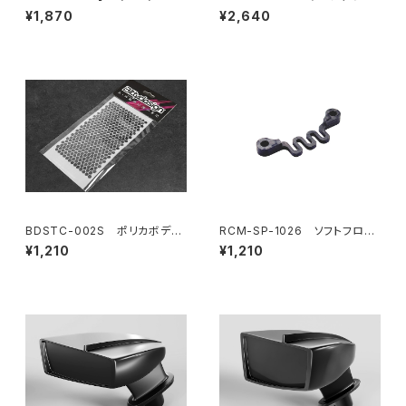
/ BD11X / Mi8X】 Horizonta
ペンションアーム
¥1,870
¥2,640
l リアポストボディマウント Pro
エクステンション （適応ボデ
ィ：Xtreme製ボディ※Mach1
除く）
BDSTC-002S ポリカボディ
RCM-SP-1026 ソフトフロン
塗装用ステンシル 【Honeyco
トバルクヘッドフレックスブレー
¥1,210
¥1,210
mb V1 small】
ス(オプション)