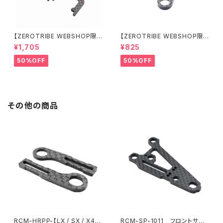
【ZEROTRIBE WEBSHOP限
【ZEROTRIBE WEBSHOP限
定価格】RCM-BD11-TSE カ
定価格】RCM-HRP-ZX-BD10
¥1,705
¥825
ーボンツィーク スティックエンド
LCE Horizontalリアポストボ
プレートセット YOKOMO BD11
ディマウンティングエクステンシ
50%OFF
50%OFF
用
ョンプレート Yokomo BD10L
C/BD11用）
その他の商品
RCM-HRPP-【LX / SX / X4X
RCM-SP-1011 フロントサス