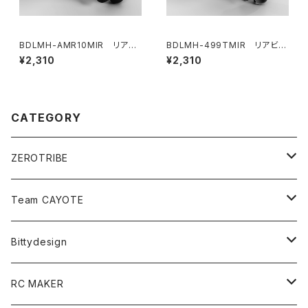
BDLMH-AMR10MIR リアビ
BDLMH-499TMIR リアビュ
ューミラーキット(LR) AMR10 L
ーミラーキット(LR) 499T/499
¥2,310
¥2,310
MHボディ用
R LMHボディ用
CATEGORY
ZEROTRIBE
Zetricks（Spare & Optional）
Team CAYOTE
T4 MID Conversion Kit
Batteries
Bittydesign
T4 FWD Conversion Kit
Merchandise
On-Road Clear Body＜オンロード用ボディ＞
RC MAKER