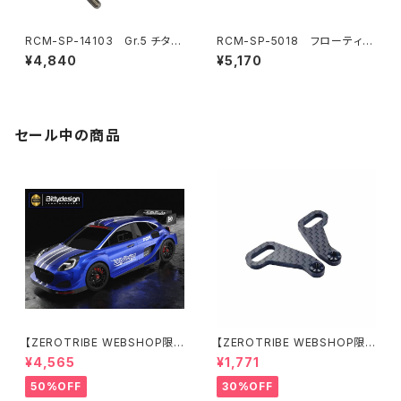
RCM-SP-14103 Gr.5 チタン
RCM-SP-5018 フローティン
ターンバックルセット(オプショ
グエレクトロニクスプレートバル
¥4,840
¥5,170
ン)
クヘッド(6.5g)(オプション)
セール中の商品
【ZEROTRIBE WEBSHOP限
【ZEROTRIBE WEBSHOP限
定価格】BDRX-190P10R P1
定価格】RCM-X4-CSAR カ
¥4,565
¥1,771
0R クリアーボディ 1/10 ラリー
ーボンリアステアリングアームセ
190mm ライトウェイト
ット XRAY X4用
50%OFF
30%OFF