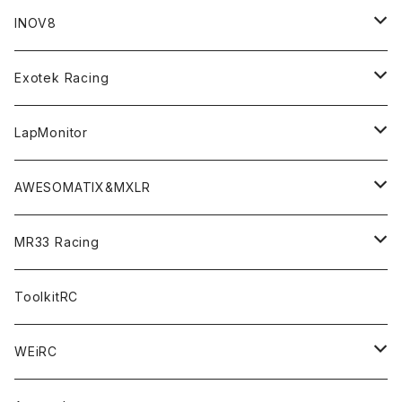
GT8 （1/8 W/B325mm,W/B360mm）
BD9 MID Conversion Kit
Accessories
Liquid Mask＜リキッドマスク＞
SP2＜組立キット／スペアー＆オプションパーツ＞
INOV8
LMH （1/10 190mm）
Option Parts For TRF420,420X
CREST ESC
Accessories＜バッグ/その他製品＞
SP1＜組立キット／スペアー＆オプションパーツ＞
Bodyshell Accessories
Exotek Racing
GT10（1/10 190mm）
CREST X EVO
Option Parts For TA08/TA08R
CREST Stocki Motor
Stencils＜エアブラシ用ステンシル＞
SP1-F＜組立キット／スペアー＆オプションパーツ＞
Setup Tools
Bodies
LapMonitor
TOURING（1/10 190mm）
CRESR RS120
TA08
Option Parts For XRAY T4
CREST Modi Motor
Awesomatix
Pit Accessories
F1ULTRA
Decoder
AWESOMATIX&MXLR
FWD（1/10 190mm）
CREST RS80＆60
TA08R
A800MMX
Option Parts For YOKOMO BD9
Special Set（ZEROTRIBEオリジナル）
XRAY
Radio Accessories
RUBBER TIRES＆WHEEL
Transponder
A800R（KIT＆Spare & Optional）
MR33 Racing
NITORO（1/10 200mm）
A800R
X4
Option Parts For YOKOMO BD8
Accessories
Option Parts
Accessories
A12（KIT＆Spare & Optional）
Chemicals＜ケミカル＞
ToolkitRC
M-Chassis（1/10 W/B210-225mm）
X4F
Shock Oil＜ショックオイル＞
Accessories
YOKOMO
Electronics
Tires＜タイヤ関連＞
WEiRC
F1（1/10）
T4
Diff Oil＜デフオイル＞