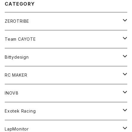
CATEGORY
ZEROTRIBE
Zetricks（Spare & Optional）
Team CAYOTE
T4 MID Conversion Kit
Batteries
Bittydesign
T4 FWD Conversion Kit
Merchandise
On-Road Clear Body＜オンロード用ボディ＞
RC MAKER
GT8 （1/8 W/B325mm,W/B360mm）
BD9 MID Conversion Kit
Accessories
Liquid Mask＜リキッドマスク＞
SP2＜組立キット／スペアー＆オプションパーツ＞
INOV8
LMH （1/10 190mm）
Option Parts For TRF420,420X
CREST ESC
Accessories＜バッグ/その他製品＞
SP1＜組立キット／スペアー＆オプションパーツ＞
Bodyshell Accessories
Exotek Racing
GT10（1/10 190mm）
CREST X EVO
Option Parts For TA08/TA08R
CREST Stocki Motor
Stencils＜エアブラシ用ステンシル＞
SP1-F＜組立キット／スペアー＆オプションパーツ＞
Setup Tools
Bodies
LapMonitor