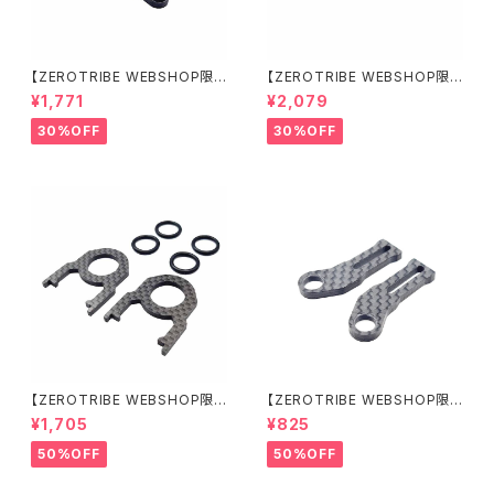
【ZEROTRIBE WEBSHOP限
【ZEROTRIBE WEBSHOP限
定価格】RCM-X4-CSAF カ
定価格】RCM-X4-FSM-F G
¥1,771
¥2,079
ーボンフロントステアリングアー
eoCarbon フローティングフロ
ムセット XRAY X4用
ントサーボマウント XRAY X4用
30%OFF
30%OFF
【ZEROTRIBE WEBSHOP限
【ZEROTRIBE WEBSHOP限
定価格】RCM-BD11-TSE カ
定価格】RCM-HRP-ZX-BD10
¥1,705
¥825
ーボンツィーク スティックエンド
LCE Horizontalリアポストボ
プレートセット YOKOMO BD11
ディマウンティングエクステンシ
50%OFF
50%OFF
用
ョンプレート Yokomo BD10L
C/BD11用）