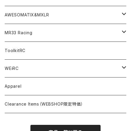
TOURING（1/10 190mm）
CRESR RS120
TA08
Option Parts For XRAY T4
CREST Modi Motor
Awesomatix
Pit Accessories
F1ULTRA
Decoder
AWESOMATIX&MXLR
FWD（1/10 190mm）
CREST RS80＆60
TA08R
A800MMX
Option Parts For YOKOMO BD9
Special Set（ZEROTRIBEオリジナル）
XRAY
Radio Accessories
RUBBER TIRES＆WHEEL
Transponder
A800R（KIT＆Spare & Optional）
MR33 Racing
NITORO（1/10 200mm）
A800R
X4
Option Parts For YOKOMO BD8
Accessories
Option Parts
Accessories
A12（KIT＆Spare & Optional）
Chemicals＜ケミカル＞
ToolkitRC
M-Chassis（1/10 W/B210-225mm）
X4F
Shock Oil＜ショックオイル＞
Accessories
YOKOMO
Electronics
Tires＜タイヤ関連＞
WEiRC
F1（1/10）
T4
Diff Oil＜デフオイル＞
BD12
Additive＜グリップ剤＞
Discontinued Products
MUGEN
Tire Cleaner/Additive
OptionParts＜オプションパーツ＞
Spring Steel Chassis
Apparel
GT12（1/12 GT）
X4 ’24
Grease＜グリス＞
BD11
Glue＜瞬間接着剤＞
MTC2
AWESOMATIX A800R＜A800R用オプション＞
Option Parts For A800R
SANWA
Accessories＜アクセサリー＞
DLC Black Spring Steel Chassis
Clearance Items（WEBSHOP限定特価）
1/12 Racing（Pan-Car）
Glue＜瞬間接着剤＞
BD10
Touring Car＜ツーリングカータイヤ用＞
MTC2R
Schumache Mi9＜Mi9用オプション＞
Pit＜ピット用品＞
Repair Parts For LapMonitor
IRIS ONE
Tools＜ツール/バッグ＞
RALLY(1/10)