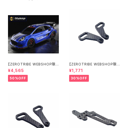
【ZEROTRIBE WEBSHOP限
【ZEROTRIBE WEBSHOP限
定価格】BDRX-190P10R P1
定価格】RCM-X4-CSAR カ
¥4,565
¥1,771
0R クリアーボディ 1/10 ラリー
ーボンリアステアリングアームセ
190mm ライトウェイト
ット XRAY X4用
50%OFF
30%OFF