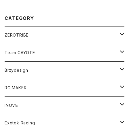
CATEGORY
ZEROTRIBE
Zetricks（Spare & Optional）
Team CAYOTE
T4 MID Conversion Kit
Batteries
Bittydesign
T4 FWD Conversion Kit
Merchandise
On-Road Clear Body＜オンロード用ボディ＞
RC MAKER
GT8 （1/8 W/B325mm,W/B360mm）
BD9 MID Conversion Kit
Accessories
Liquid Mask＜リキッドマスク＞
SP2＜組立キット／スペアー＆オプションパーツ＞
INOV8
LMH （1/10 190mm）
Option Parts For TRF420,420X
CREST ESC
Accessories＜バッグ/その他製品＞
SP1＜組立キット／スペアー＆オプションパーツ＞
Bodyshell Accessories
Exotek Racing