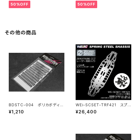
プレートセット YOKOMO BD11
ディマウンティングエクステンシ
50%OFF
50%OFF
用
ョンプレート Yokomo BD10L
C/BD11用）
その他の商品
BDSTC-004 ポリカボディ塗
WEi-SCSET-TRF421 スプリ
装用ステンシル 【Honeycom
ングスチールシャーシ＆ビスセッ
¥1,210
¥26,400
b V3】
ト TRF421用