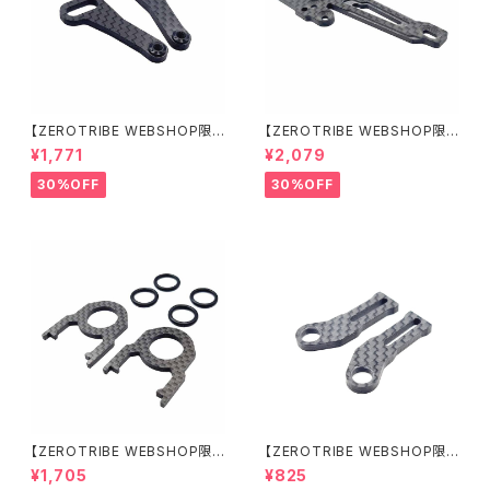
【ZEROTRIBE WEBSHOP限
【ZEROTRIBE WEBSHOP限
定価格】RCM-X4-CSAF カ
定価格】RCM-X4-FSM-F G
¥1,771
¥2,079
ーボンフロントステアリングアー
eoCarbon フローティングフロ
ムセット XRAY X4用
ントサーボマウント XRAY X4用
30%OFF
30%OFF
【ZEROTRIBE WEBSHOP限
【ZEROTRIBE WEBSHOP限
定価格】RCM-BD11-TSE カ
定価格】RCM-HRP-ZX-BD10
¥1,705
¥825
ーボンツィーク スティックエンド
LCE Horizontalリアポストボ