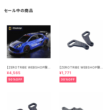
セール中の商品
【ZEROTRIBE WEBSHOP限
【ZEROTRIBE WEBSHOP限
定価格】BDRX-190P10R P1
定価格】RCM-X4-CSAR カ
¥4,565
¥1,771
0R クリアーボディ 1/10 ラリー
ーボンリアステアリングアームセ
190mm ライトウェイト
ット XRAY X4用
50%OFF
30%OFF