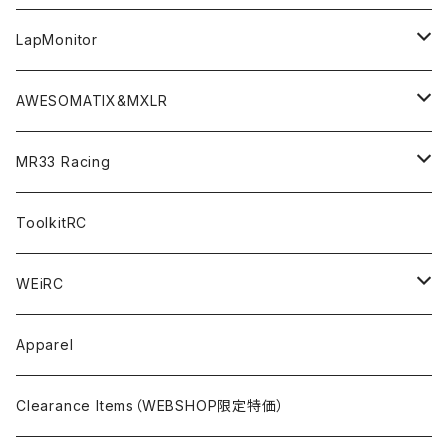
GT10（1/10 190mm）
CREST X EVO
Option Parts For TA08/TA08R
CREST Stocki Motor
Stencils＜エアブラシ用ステンシル＞
SP1-F＜組立キット／スペアー＆オプションパーツ＞
Setup Tools
Bodies
LapMonitor
TOURING（1/10 190mm）
CRESR RS120
TA08
Option Parts For XRAY T4
CREST Modi Motor
Awesomatix
Pit Accessories
F1ULTRA
Decoder
AWESOMATIX&MXLR
FWD（1/10 190mm）
CREST RS80＆60
TA08R
A800MMX
Option Parts For YOKOMO BD9
Special Set（ZEROTRIBEオリジナル）
XRAY
Radio Accessories
RUBBER TIRES＆WHEEL
Transponder
A800R（KIT＆Spare & Optional）
MR33 Racing
NITORO（1/10 200mm）
A800R
X4
Option Parts For YOKOMO BD8
Accessories
Option Parts
Accessories
A12（KIT＆Spare & Optional）
Chemicals＜ケミカル＞
ToolkitRC
M-Chassis（1/10 W/B210-225mm）
X4F
Shock Oil＜ショックオイル＞
Accessories
YOKOMO
Electronics
Tires＜タイヤ関連＞
WEiRC
F1（1/10）
T4
Diff Oil＜デフオイル＞
BD12
Additive＜グリップ剤＞
Discontinued Products
MUGEN
Tire Cleaner/Additive
OptionParts＜オプションパーツ＞
Spring Steel Chassis
Apparel
GT12（1/12 GT）
X4 ’24
Grease＜グリス＞
BD11
Glue＜瞬間接着剤＞
MTC2
AWESOMATIX A800R＜A800R用オプション＞
Option Parts For A800R
SANWA
Accessories＜アクセサリー＞
DLC Black Spring Steel Chassis
Clearance Items（WEBSHOP限定特価）
1/12 Racing（Pan-Car）