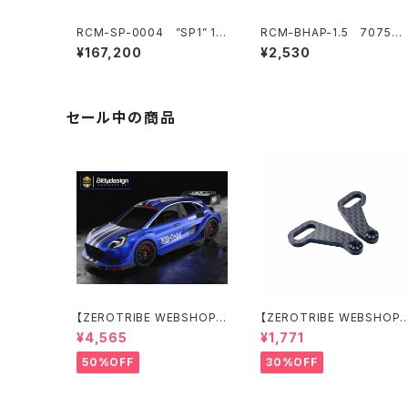
RCM-SP-0004 ”SP1” 1/1
RCM-BHAP-1.5 7075製
0 電動オンロードツーリング
ウルトラライトボディハイトア
¥167,200
¥2,530
カーキット HARA リミテッド
ジャスター6mmポスト-1.5m
エディション
mピン用
セール中の商品
【ZEROTRIBE WEBSHOP
【ZEROTRIBE WEBSHOP
限定価格】BDRX-190P10R
限定価格】RCM-X4-CSAR
¥4,565
¥1,771
P10R クリアーボディ 1/10
カーボンリアステアリング
ラリー 190mm ライトウェイト
アームセット XRAY X4用
50%OFF
30%OFF