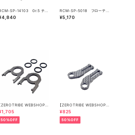
RCM-SP-14103 Gr.5 チタ
RCM-SP-5018 フローティ
ンターンバックルセット(オプシ
ングエレクトロニクスプレート
¥4,840
¥5,170
ョン)
バルクヘッド(6.5g)(オプショ
ン)
【ZEROTRIBE WEBSHOP
【ZEROTRIBE WEBSHOP
限定価格】RCM-BD11-TSE
限定価格】RCM-HRP-ZX-B
¥1,705
¥825
カーボンツィーク スティッ
D10LCE Horizontalリアポ
クエンドプレートセット YOK
ストボディマウンティングエク
50%OFF
50%OFF
OMO BD11用
ステンションプレート Yokom
o BD10LC/BD11用）