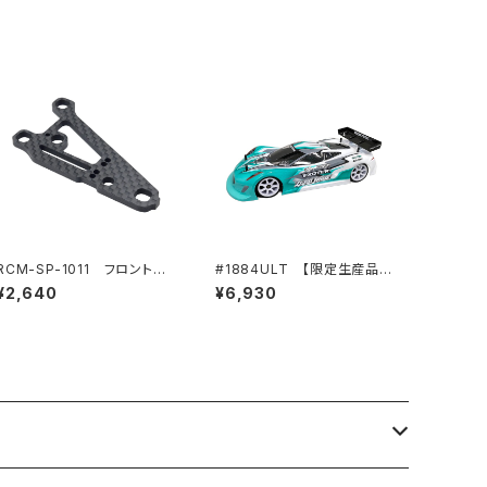
RCM-SP-1011 フロントサ
#1884ULT 【限定生産品】J
スペンションアーム
-ZERO ULT (ZEROTRIBE
¥2,640
¥6,930
オリジナル 超軽量仕様) 1/10
LEXAN™ クリアーボディ 専用
ウィング付属