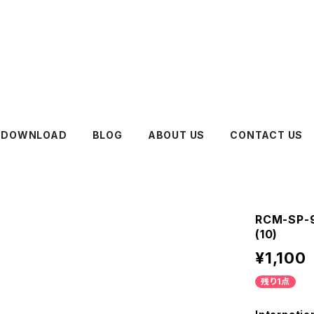
DOWNLOAD
BLOG
ABOUT US
CONTACT US
RCM-SP
(10)
¥1,100
残り1点