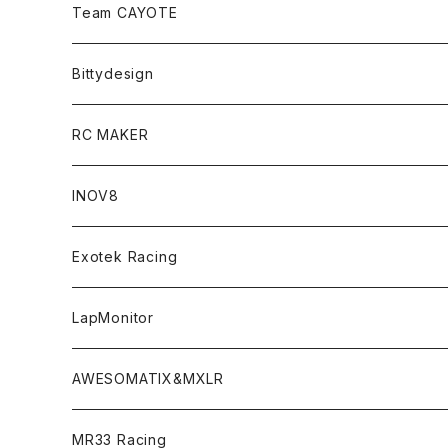
Zetricks（Spare & Optional）
Team CAYOTE
T4 MID Conversion Kit
Batteries
Bittydesign
T4 FWD Conversion Kit
Merchandise
On-Road Clear Body＜オンロード用ボディ＞
RC MAKER
GT8 （1/8 W/B325mm,W/B360mm）
BD9 MID Conversion Kit
Accessories
Liquid Mask＜リキッドマスク＞
SP2＜組立キット／スペアー＆オプションパーツ＞
INOV8
LMH （1/10 190mm）
Option Parts For TRF420,420X
CREST ESC
Accessories＜バッグ/その他製品＞
SP1＜組立キット／スペアー＆オプションパーツ＞
Bodyshell Accessories
Exotek Racing
GT10（1/10 190mm）
CREST X EVO
Option Parts For TA08/TA08R
CREST Stocki Motor
Stencils＜エアブラシ用ステンシル＞
SP1-F＜組立キット／スペアー＆オプションパーツ＞
Setup Tools
Bodies
LapMonitor
TOURING（1/10 190mm）
CRESR RS120
TA08
Option Parts For XRAY T4
CREST Modi Motor
Awesomatix
Pit Accessories
F1ULTRA
Decoder
AWESOMATIX&MXLR
FWD（1/10 190mm）
CREST RS80＆60
TA08R
A800MMX
Option Parts For YOKOMO BD9
Special Set（ZEROTRIBEオリジナル）
XRAY
Radio Accessories
RUBBER TIRES＆WHEEL
Transponder
A800R（KIT＆Spare & Optional）
MR33 Racing