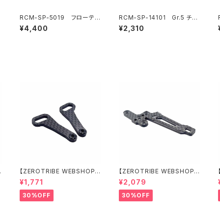
RCM-SP-5019 フローティ
RCM-SP-14101 Gr.5 チタ
ングエレクトロニクスプレート
ン リヤトー/フロントステアリ
¥4,400
¥2,310
真鍮プレート(11.5g)(オプショ
ングリンクターンバックル 3x
ン)
28mm (2) (オプション)
【ZEROTRIBE WEBSHOP
【ZEROTRIBE WEBSHOP
限定価格】RCM-X4-CSAF
限定価格】RCM-X4-FSM-F
¥1,771
¥2,079
カーボンフロントステアリン
GeoCarbon フローティン
グアームセット XRAY X4用
グフロントサーボマウント XR
30%OFF
30%OFF
AY X4用