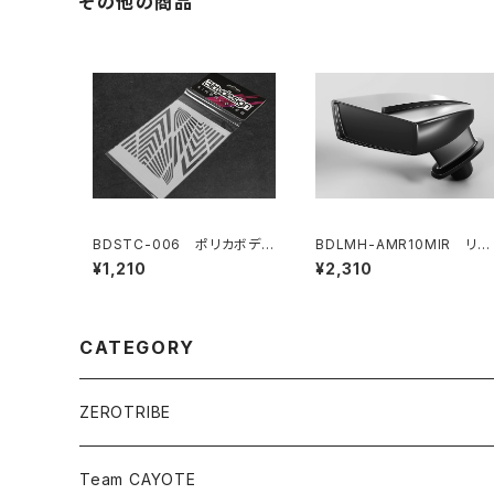
その他の商品
BDSTC-006 ポリカボディ
BDLMH-AMR10MIR リア
塗装用ステンシル 【Ipnotic
ビューミラーキット(LR) AMR
¥1,210
¥2,310
V1】
10 LMHボディ用
CATEGORY
ZEROTRIBE
Zetricks（Spare & Optional）
Team CAYOTE