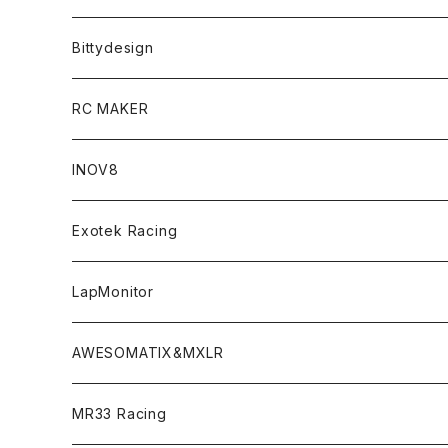
T4 MID Conversion Kit
Batteries
Bittydesign
T4 FWD Conversion Kit
Merchandise
On-Road Clear Body＜オンロード用ボディ＞
RC MAKER
GT8 （1/8 W/B325mm,W/B360mm）
BD9 MID Conversion Kit
Accessories
Liquid Mask＜リキッドマスク＞
SP2＜組立キット／スペアー＆オプションパーツ＞
INOV8
LMH （1/10 190mm）
Option Parts For TRF420,420X
CREST ESC
Accessories＜バッグ/その他製品＞
SP1＜組立キット／スペアー＆オプションパーツ＞
Bodyshell Accessories
Exotek Racing
GT10（1/10 190mm）
CREST X EVO
Option Parts For TA08/TA08R
CREST Stocki Motor
Stencils＜エアブラシ用ステンシル＞
SP1-F＜組立キット／スペアー＆オプションパーツ＞
Setup Tools
Bodies
LapMonitor
TOURING（1/10 190mm）
CRESR RS120
TA08
Option Parts For XRAY T4
CREST Modi Motor
Awesomatix
Pit Accessories
F1ULTRA
Decoder
AWESOMATIX&MXLR
FWD（1/10 190mm）
CREST RS80＆60
TA08R
A800MMX
Option Parts For YOKOMO BD9
Special Set（ZEROTRIBEオリジナル）
XRAY
Radio Accessories
RUBBER TIRES＆WHEEL
Transponder
A800R（KIT＆Spare & Optional）
MR33 Racing