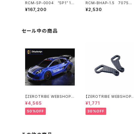
RCM-SP-0004 ”SP1” 1/1
RCM-BHAP-1.5 7075製
0 電動オンロードツーリング
ウルトラライトボディハイトア
¥167,200
¥2,530
カーキット HARA リミテッド
ジャスター6mmポスト-1.5m
エディション
mピン用
セール中の商品
【ZEROTRIBE WEBSHOP
【ZEROTRIBE WEBSHOP
限定価格】BDRX-190P10R
限定価格】RCM-X4-CSAR
¥4,565
¥1,771
P10R クリアーボディ 1/10
カーボンリアステアリング
ラリー 190mm ライトウェイト
アームセット XRAY X4用
50%OFF
30%OFF