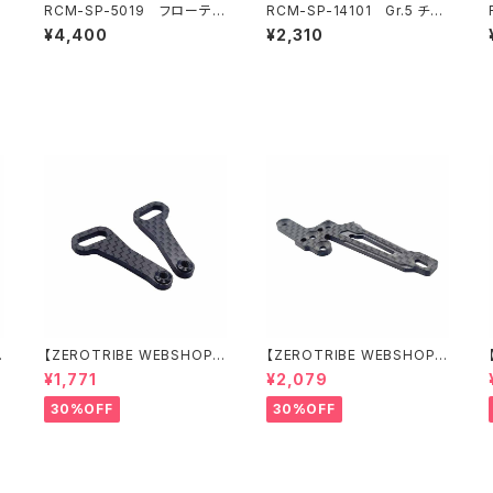
RCM-SP-5019 フローティ
RCM-SP-14101 Gr.5 チタ
ングエレクトロニクスプレート
ン リヤトー/フロントステアリ
¥4,400
¥2,310
真鍮プレート(11.5g)(オプショ
ングリンクターンバックル 3x
ン)
28mm (2) (オプション)
【ZEROTRIBE WEBSHOP
【ZEROTRIBE WEBSHOP
限定価格】RCM-X4-CSAF
限定価格】RCM-X4-FSM-F
¥1,771
¥2,079
カーボンフロントステアリン
GeoCarbon フローティン
グアームセット XRAY X4用
グフロントサーボマウント XR
30%OFF
30%OFF
AY X4用