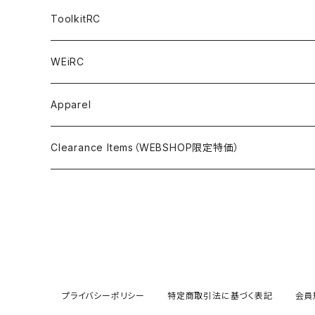
NITORO（1/10 200mm）
A800R
X4
Option Parts For YOKOMO BD8
Accessories
Option Parts
Accessories
A12（KIT＆Spare & Optional）
Chemicals＜ケミカル＞
ToolkitRC
M-Chassis（1/10 W/B210-225mm）
X4F
Shock Oil＜ショックオイル＞
Accessories
YOKOMO
Electronics
Tires＜タイヤ関連＞
WEiRC
F1（1/10）
T4
Diff Oil＜デフオイル＞
BD12
Additive＜グリップ剤＞
Discontinued Products
MUGEN
Tire Cleaner/Additive
OptionParts＜オプションパーツ＞
Spring Steel Chassis
Apparel
GT12（1/12 GT）
X4 ’24
Grease＜グリス＞
BD11
Glue＜瞬間接着剤＞
MTC2
AWESOMATIX A800R＜A800R用オプション＞
Option Parts For A800R
SANWA
Accessories＜アクセサリー＞
DLC Black Spring Steel Chassis
Clearance Items（WEBSHOP限定特価）
1/12 Racing（Pan-Car）
Glue＜瞬間接着剤＞
BD10
Touring Car＜ツーリングカータイヤ用＞
MTC2R
Schumache Mi9＜Mi9用オプション＞
Pit＜ピット用品＞
Repair Parts For LapMonitor
IRIS ONE
Tools＜ツール/バッグ＞
RALLY(1/10)
Ball Bearing Oil＜ボールベアリングオイル＞
1/12 Racing＜1/12レーシングタイヤ用＞
Pinions/Spur Gears＜ピニオン/スパーギア＞
Tools＜ドライバー他＞
Bodies
Schumacher
Batteries＜バッテリー（バッグ,コネクター類含）＞
Decals＜ステッカー・デカール＞
Setup Tools＜セットアップツール＞
Mi9
Safety Bags＜セーフティバッグ＞
Pit Accessories
Electronics＜電子系部品＞
プライバシーポリシー
特定商取引法に基づく表記
会員
Weights＜ウェイト＞
Bags＜バッグ＞
Other＜コネクター他＞