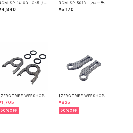
RCM-SP-14103 Gr.5 チタ
RCM-SP-5018 フローティ
ンターンバックルセット(オプシ
ングエレクトロニクスプレート
¥4,840
¥5,170
ョン)
バルクヘッド(6.5g)(オプショ
ン)
【ZEROTRIBE WEBSHOP
【ZEROTRIBE WEBSHOP
限定価格】RCM-BD11-TSE
限定価格】RCM-HRP-ZX-B
¥1,705
¥825
カーボンツィーク スティッ
D10LCE Horizontalリアポ
クエンドプレートセット YOK
ストボディマウンティングエク
50%OFF
50%OFF
OMO BD11用
ステンションプレート Yokom
o BD10LC/BD11用）