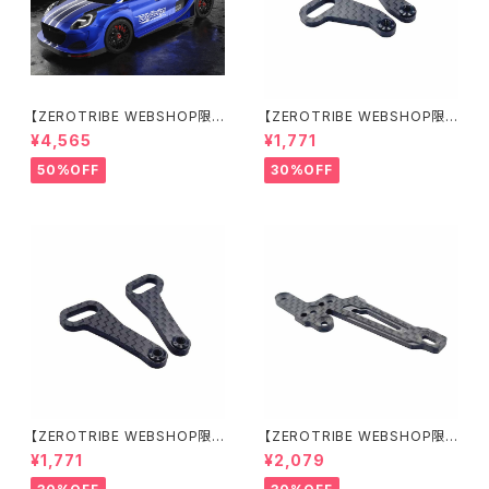
【ZEROTRIBE WEBSHOP限
【ZEROTRIBE WEBSHOP限
定価格】BDRX-190P10R P1
定価格】RCM-X4-CSAR カ
¥4,565
¥1,771
0R クリアーボディ 1/10 ラリー
ーボンリアステアリングアームセ
190mm ライトウェイト
ット XRAY X4用
50%OFF
30%OFF
【ZEROTRIBE WEBSHOP限
【ZEROTRIBE WEBSHOP限
定価格】RCM-X4-CSAF カ
定価格】RCM-X4-FSM-F G
¥1,771
¥2,079
ーボンフロントステアリングアー
eoCarbon フローティングフロ
ムセット XRAY X4用
ントサーボマウント XRAY X4用