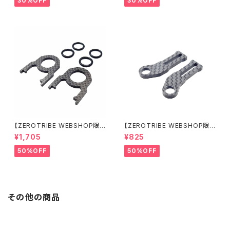
30%OFF
30%OFF
【ZEROTRIBE WEBSHOP限
【ZEROTRIBE WEBSHOP限
定価格】RCM-BD11-TSE カ
定価格】RCM-HRP-ZX-BD10
¥1,705
¥825
ーボンツィーク スティックエンド
LCE Horizontalリアポストボ
プレートセット YOKOMO BD11
ディマウンティングエクステンシ
50%OFF
50%OFF
用
ョンプレート Yokomo BD10L
C/BD11用）
その他の商品