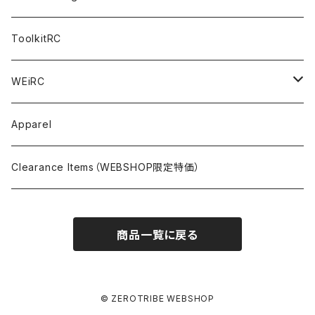
NITORO（1/10 200mm）
A800R
X4
Option Parts For YOKOMO BD8
Accessories
Option Parts
Accessories
A12（KIT＆Spare & Optional）
Chemicals＜ケミカル＞
ToolkitRC
M-Chassis（1/10 W/B210-225mm）
X4F
Shock Oil＜ショックオイル＞
Accessories
YOKOMO
Electronics
Tires＜タイヤ関連＞
WEiRC
F1（1/10）
T4
Diff Oil＜デフオイル＞
BD12
Additive＜グリップ剤＞
Discontinued Products
MUGEN
Tire Cleaner/Additive
OptionParts＜オプションパーツ＞
Spring Steel Chassis
Apparel
GT12（1/12 GT）
X4 ’24
Grease＜グリス＞
BD11
Glue＜瞬間接着剤＞
MTC2
AWESOMATIX A800R＜A800R用オプション＞
Option Parts For A800R
SANWA
Accessories＜アクセサリー＞
DLC Black Spring Steel Chassis
Clearance Items（WEBSHOP限定特価）
1/12 Racing（Pan-Car）
Glue＜瞬間接着剤＞
BD10
Touring Car＜ツーリングカータイヤ用＞
MTC2R
Schumache Mi9＜Mi9用オプション＞
Pit＜ピット用品＞
Repair Parts For LapMonitor
IRIS ONE
Tools＜ツール/バッグ＞
RALLY(1/10)
商品一覧に戻る
Ball Bearing Oil＜ボールベアリングオイル＞
1/12 Racing＜1/12レーシングタイヤ用＞
Pinions/Spur Gears＜ピニオン/スパーギア＞
Tools＜ドライバー他＞
Bodies
Schumacher
Batteries＜バッテリー（バッグ,コネクター類含）＞
Decals＜ステッカー・デカール＞
Setup Tools＜セットアップツール＞
Mi9
Safety Bags＜セーフティバッグ＞
Pit Accessories
Electronics＜電子系部品＞
© ZEROTRIBE WEBSHOP