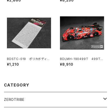
¥2,860
¥8,250
BDSTC-019 ポリカボディ塗
BDLMH-190499T 499T
装用ステンシル 【Diamond P
クリアハイパーカーボディ 1/10
¥1,210
¥8,910
late】
190mm タミヤ TT-02用 ライ
トウェイト
CATEGORY
ZEROTRIBE