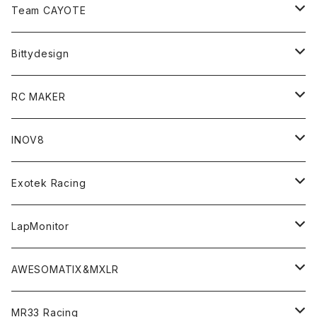
Zetricks（Spare & Optional）
Team CAYOTE
T4 MID Conversion Kit
Batteries
Bittydesign
T4 FWD Conversion Kit
Merchandise
On-Road Clear Body＜オンロード用ボディ＞
RC MAKER
GT8 （1/8 W/B325mm,W/B360mm）
BD9 MID Conversion Kit
Accessories
Liquid Mask＜リキッドマスク＞
SP2＜組立キット／スペアー＆オプションパーツ＞
INOV8
LMH （1/10 190mm）
Option Parts For TRF420,420X
CREST ESC
Accessories＜バッグ/その他製品＞
SP1＜組立キット／スペアー＆オプションパーツ＞
Bodyshell Accessories
Exotek Racing
GT10（1/10 190mm）
CREST X EVO
Option Parts For TA08/TA08R
CREST Stocki Motor
Stencils＜エアブラシ用ステンシル＞
SP1-F＜組立キット／スペアー＆オプションパーツ＞
Setup Tools
Bodies
LapMonitor
TOURING（1/10 190mm）
CRESR RS120
TA08
Option Parts For XRAY T4
CREST Modi Motor
Awesomatix
Pit Accessories
F1ULTRA
Decoder
AWESOMATIX&MXLR
FWD（1/10 190mm）
CREST RS80＆60
TA08R
A800MMX
Option Parts For YOKOMO BD9
Special Set（ZEROTRIBEオリジナル）
XRAY
Radio Accessories
RUBBER TIRES＆WHEEL
Transponder
A800R（KIT＆Spare & Optional）
MR33 Racing