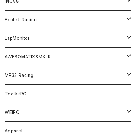
BD9 MID Conversion Kit
Accessories
Liquid Mask＜リキッドマスク＞
SP2＜組立キット／スペアー＆オプションパーツ＞
INOV8
LMH （1/10 190mm）
Option Parts For TRF420,420X
CREST ESC
Accessories＜バッグ/その他製品＞
SP1＜組立キット／スペアー＆オプションパーツ＞
Bodyshell Accessories
Exotek Racing
GT10（1/10 190mm）
CREST X EVO
Option Parts For TA08/TA08R
CREST Stocki Motor
Stencils＜エアブラシ用ステンシル＞
SP1-F＜組立キット／スペアー＆オプションパーツ＞
Setup Tools
Bodies
LapMonitor
TOURING（1/10 190mm）
CRESR RS120
TA08
Option Parts For XRAY T4
CREST Modi Motor
Awesomatix
Pit Accessories
F1ULTRA
Decoder
AWESOMATIX&MXLR
FWD（1/10 190mm）
CREST RS80＆60
TA08R
A800MMX
Option Parts For YOKOMO BD9
Special Set（ZEROTRIBEオリジナル）
XRAY
Radio Accessories
RUBBER TIRES＆WHEEL
Transponder
A800R（KIT＆Spare & Optional）
MR33 Racing
NITORO（1/10 200mm）
A800R
X4
Option Parts For YOKOMO BD8
Accessories
Option Parts
Accessories
A12（KIT＆Spare & Optional）
Chemicals＜ケミカル＞
ToolkitRC
M-Chassis（1/10 W/B210-225mm）
X4F
Shock Oil＜ショックオイル＞
Accessories
YOKOMO
Electronics
Tires＜タイヤ関連＞
WEiRC
F1（1/10）
T4
Diff Oil＜デフオイル＞
BD12
Additive＜グリップ剤＞
Discontinued Products
MUGEN
Tire Cleaner/Additive
OptionParts＜オプションパーツ＞
Spring Steel Chassis
Apparel