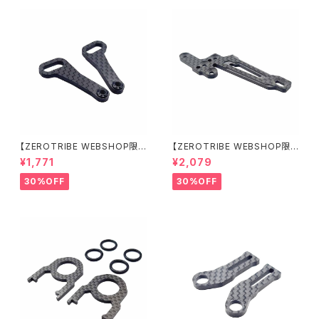
【ZEROTRIBE WEBSHOP限
【ZEROTRIBE WEBSHOP限
定価格】RCM-X4-CSAF カ
定価格】RCM-X4-FSM-F G
¥1,771
¥2,079
ーボンフロントステアリングアー
eoCarbon フローティングフロ
ムセット XRAY X4用
ントサーボマウント XRAY X4用
30%OFF
30%OFF