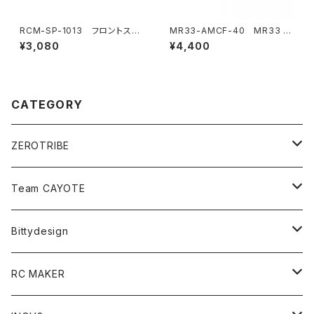
RCM-SP-1013 フロントステ
MR33-AMCF-40 MR33 ア
アリングアーム（2）
ルミ ムーンスタイル ハイスピー
¥3,080
¥4,400
ドクーリングファン 40mm
CATEGORY
ZEROTRIBE
Zetricks（Spare & Optional）
Team CAYOTE
T4 MID Conversion Kit
Batteries
Bittydesign
T4 FWD Conversion Kit
Merchandise
On-Road Clear Body＜オンロード用ボディ＞
RC MAKER
GT8 （1/8 W/B325mm,W/B360mm）