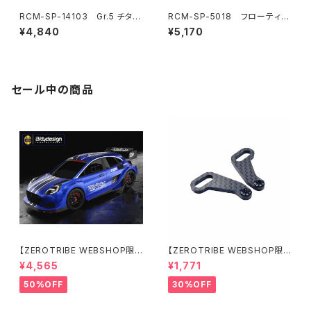
RCM-SP-14103 Gr.5 チタン
RCM-SP-5018 フローティン
ターンバックルセット(オプショ
グエレクトロニクスプレートバル
¥4,840
¥5,170
ン)
クヘッド(6.5g)(オプション)
セール中の商品
【ZEROTRIBE WEBSHOP限
【ZEROTRIBE WEBSHOP限
定価格】BDRX-190P10R P1
定価格】RCM-X4-CSAR カ
¥4,565
¥1,771
0R クリアーボディ 1/10 ラリー
ーボンリアステアリングアームセ
190mm ライトウェイト
ット XRAY X4用
50%OFF
30%OFF