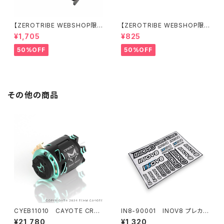
【ZEROTRIBE WEBSHOP限
【ZEROTRIBE WEBSHOP限
定価格】RCM-BD11-TSE カ
定価格】RCM-HRP-ZX-BD10
¥1,705
¥825
ーボンツィーク スティックエンド
LCE Horizontalリアポストボ
プレートセット YOKOMO BD11
ディマウンティングエクステンシ
50%OFF
50%OFF
用
ョンプレート Yokomo BD10L
C/BD11用）
その他の商品
CYEB11010 CAYOTE CRES
IN8-90001 INOV8 プレカッ
T Stocki 10.5T センサードブ
トデカールシート
¥21,780
¥1,320