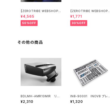
【ZEROTRIBE WEBSHOP
【ZEROTRIBE WEBSHOP
限定価格】BDRX-190P10R
限定価格】RCM-X4-CSAR
¥4,565
¥1,771
P10R クリアーボディ 1/10
カーボンリアステアリング
ラリー 190mm ライトウェイト
アームセット XRAY X4用
50%OFF
30%OFF
その他の商品
BDLMH-AMR10MIR リア
IN8-90001 INOV8 プレ
ビューミラーキット(LR) AMR
ットデカールシート
¥2,310
¥1,320
10 LMHボディ用