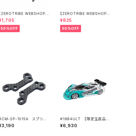
【ZEROTRIBE WEBSHOP
【ZEROTRIBE WEBSHOP
限定価格】RCM-BD11-TSE
限定価格】RCM-HRP-ZX-B
¥1,705
¥825
カーボンツィーク スティッ
D10LCE Horizontalリアポ
クエンドプレートセット YOK
ストボディマウンティングエク
50%OFF
50%OFF
OMO BD11用
ステンションプレート Yokom
o BD10LC/BD11用）
RCM-SP-1015A スプリット
#1884ULT 【限定生産品】J
フロントアッパーバルクヘッド
-ZERO ULT (ZEROTRIBE
¥3,190
¥6,930
(L&R)(厚さ3mm)
オリジナル 超軽量仕様) 1/10
LEXAN™ クリアーボディ 専用