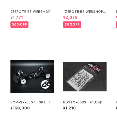
【ZEROTRIBE WEBSHOP
【ZEROTRIBE WEBSHOP
限定価格】RCM-X4-CSAF
限定価格】RCM-X4-FSM-F
¥1,771
¥2,079
カーボンフロントステアリン
GeoCarbon フローティン
グアームセット XRAY X4用
グフロントサーボマウント XR
30%OFF
30%OFF
AY X4用
カ
RCM-SP-0007 SP2 1/1
BDSTC-008S ポリカボデ
0 電動オンロードツーリング
ィ塗装用ステンシル 【Ipnoti
¥168,300
¥1,210
カー 1.2mmスチールシャー
c V4 small】
シ仕様