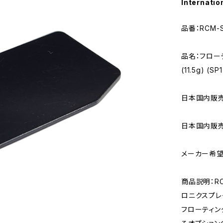
Internatio
品番：RCM-S
品名：フロー
(11.5g) (S
日本国内販売用
日本国内販売
メーカー希望
商品説明：RC
ロニクスプレー
フローティン