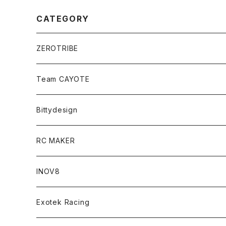
CATEGORY
ZEROTRIBE
Zetricks（Spare & Optional）
Team CAYOTE
T4 MID Conversion Kit
Batteries
Bittydesign
T4 FWD Conversion Kit
Merchandise
On-Road Clear Body＜オンロード用ボディ＞
RC MAKER
GT8 （1/8 W/B325mm,W/B360mm）
BD9 MID Conversion Kit
Accessories
Liquid Mask＜リキッドマスク＞
SP2＜組立キット／スペアー＆オプションパーツ＞
INOV8
LMH （1/10 190mm）
Option Parts For TRF420,420X
CREST ESC
Accessories＜バッグ/その他製品＞
SP1＜組立キット／スペアー＆オプションパーツ＞
Bodyshell Accessories
Exotek Racing