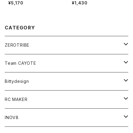
ルクヘッド
ムB
¥5,170
¥1,430
CATEGORY
ZEROTRIBE
Zetricks（Spare & Optional）
Team CAYOTE
T4 MID Conversion Kit
Batteries
Bittydesign
T4 FWD Conversion Kit
Merchandise
On-Road Clear Body＜オンロード用ボディ＞
RC MAKER
GT8 （1/8 W/B325mm,W/B360mm）
BD9 MID Conversion Kit
Accessories
Liquid Mask＜リキッドマスク＞
SP2＜組立キット／スペアー＆オプションパーツ＞
INOV8