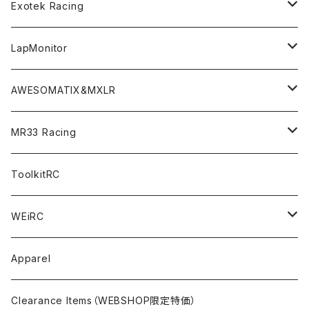
LMH （1/10 190mm）
Option Parts For TRF420,420X
CREST ESC
Accessories＜バッグ/その他製品＞
SP1＜組立キット／スペアー＆オプションパーツ＞
Bodyshell Accessories
Exotek Racing
GT10（1/10 190mm）
CREST X EVO
Option Parts For TA08/TA08R
CREST Stocki Motor
Stencils＜エアブラシ用ステンシル＞
SP1-F＜組立キット／スペアー＆オプションパーツ＞
Setup Tools
Bodies
LapMonitor
TOURING（1/10 190mm）
CRESR RS120
TA08
Option Parts For XRAY T4
CREST Modi Motor
Awesomatix
Pit Accessories
F1ULTRA
Decoder
AWESOMATIX&MXLR
FWD（1/10 190mm）
CREST RS80＆60
TA08R
A800MMX
Option Parts For YOKOMO BD9
Special Set（ZEROTRIBEオリジナル）
XRAY
Radio Accessories
RUBBER TIRES＆WHEEL
Transponder
A800R（KIT＆Spare & Optional）
MR33 Racing
NITORO（1/10 200mm）
A800R
X4
Option Parts For YOKOMO BD8
Accessories
Option Parts
Accessories
A12（KIT＆Spare & Optional）
Chemicals＜ケミカル＞
ToolkitRC
M-Chassis（1/10 W/B210-225mm）
X4F
Shock Oil＜ショックオイル＞
Accessories
YOKOMO
Electronics
Tires＜タイヤ関連＞
WEiRC
F1（1/10）
T4
Diff Oil＜デフオイル＞
BD12
Additive＜グリップ剤＞
Discontinued Products
MUGEN
Tire Cleaner/Additive
OptionParts＜オプションパーツ＞
Spring Steel Chassis
Apparel
GT12（1/12 GT）
X4 ’24
Grease＜グリス＞
BD11
Glue＜瞬間接着剤＞
MTC2
AWESOMATIX A800R＜A800R用オプション＞
Option Parts For A800R
SANWA
Accessories＜アクセサリー＞
DLC Black Spring Steel Chassis
Clearance Items（WEBSHOP限定特価）