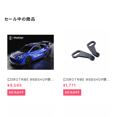
セール中の商品
【ZEROTRIBE WEBSHOP限
【ZEROTRIBE WEBSHOP限
定価格】BDRX-190P10R P1
定価格】RCM-X4-CSAR カ
¥4,565
¥1,771
0R クリアーボディ 1/10 ラリー
ーボンリアステアリングアームセ
190mm ライトウェイト
ット XRAY X4用
50%OFF
30%OFF