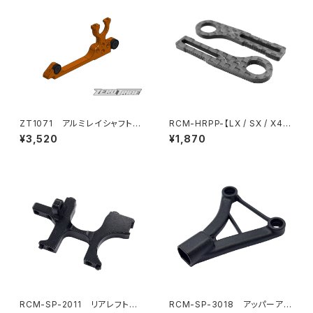
ZT1071 アルミレイシャフトバ
RCM-HRPP-【LX / SX / X4X
ルクヘッド（T4 MID コンバージ
/ BD11X / Mi8X】 Horizonta
¥3,520
¥1,870
ョンキット用）
l リアポストボディマウント Pro
エクステンション （適応ボデ
ィ：Xtreme製ボディ※Mach1
除く）
RCM-SP-2011 リアレフトバ
RCM-SP-3018 アッパーアー