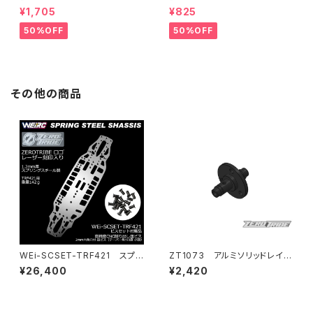
定価格】RCM-BD11-TSE カ
定価格】RCM-HRP-ZX-BD10
¥1,705
¥825
ーボンツィーク スティックエンド
LCE Horizontalリアポストボ
プレートセット YOKOMO BD11
ディマウンティングエクステンシ
50%OFF
50%OFF
用
ョンプレート Yokomo BD10L
C/BD11用）
その他の商品
WEi-SCSET-TRF421 スプリ
ZT1073 アルミソリッドレイシ
ングスチールシャーシ＆ビスセッ
ャフト
¥26,400
¥2,420
ト TRF421用